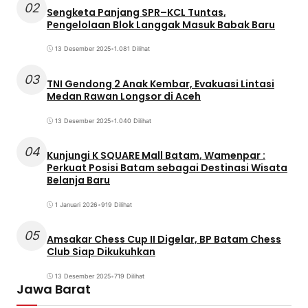
02
Sengketa Panjang SPR–KCL Tuntas,
Pengelolaan Blok Langgak Masuk Babak Baru
13 Desember 2025
•
1.081 Dilihat
03
TNI Gendong 2 Anak Kembar, Evakuasi Lintasi
Medan Rawan Longsor di Aceh
13 Desember 2025
•
1.040 Dilihat
04
Kunjungi K SQUARE Mall Batam, Wamenpar :
Perkuat Posisi Batam sebagai Destinasi Wisata
Belanja Baru
1 Januari 2026
•
919 Dilihat
05
Amsakar Chess Cup II Digelar, BP Batam Chess
Club Siap Dikukuhkan
13 Desember 2025
•
719 Dilihat
Jawa Barat