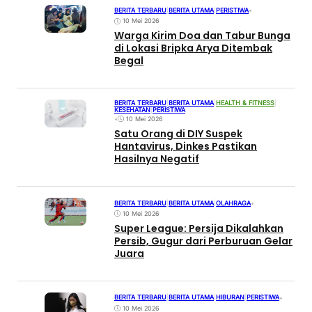
BERITA TERBARU
|
BERITA UTAMA
|
PERISTIWA
•
10 Mei 2026
Warga Kirim Doa dan Tabur Bunga
di Lokasi Bripka Arya Ditembak
Begal
BERITA TERBARU
|
BERITA UTAMA
|
HEALTH & FITNESS
|
KESEHATAN
|
PERISTIWA
•
10 Mei 2026
Satu Orang di DIY Suspek
Hantavirus, Dinkes Pastikan
Hasilnya Negatif
BERITA TERBARU
|
BERITA UTAMA
|
OLAHRAGA
•
10 Mei 2026
Super League: Persija Dikalahkan
Persib, Gugur dari Perburuan Gelar
Juara
BERITA TERBARU
|
BERITA UTAMA
|
HIBURAN
|
PERISTIWA
•
10 Mei 2026