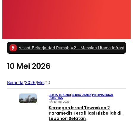
as saat Bekerja dari Rumah
|
#2 -
Masalah Utama Infrastruktur Pengis
10 Mei 2026
Beranda
/
2026
/
Mei
/
10
BERITA TERBARU
|
BERITA UTAMA
|
INTERNASIONAL
|
PERISTIWA
•
10 Mei 2026
Serangan Israel Tewaskan 2
Paramedis Terafiliasi Hizbullah di
Lebanon Selatan