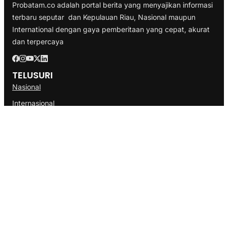
Probatam.co adalah portal berita yang menyajikan informasi
terbaru seputar dan Kepulauan Riau, Nasional maupun
International dengan gaya pemberitaan yang cepat, akurat
dan terpercaya
TELUSURI
Nasional
Internasional
Bisnis
Ekonomi
Politik
Olahraga
INFORMASI
Redaksi
Tentang Kami