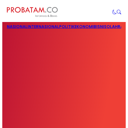
NASIONAL
INTERNASIONAL
POLITIK
EKONOMI
BISNIS
OLAHRAG