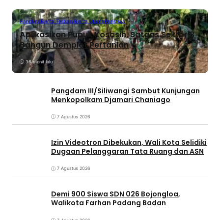
Bandung
Berita Terbaru
Berita Utama
Peristiwa
Aplikasikan Pupuk Kosasih, Satgas Sektor 8
Bangun Demplot Pertanian
36 menit lalu
Pangdam III/Siliwangi Sambut Kunjungan
Menkopolkam Djamari Chaniago
7 Agustus 2026
Izin Videotron Dibekukan, Wali Kota Selidiki
Dugaan Pelanggaran Tata Ruang dan ASN
7 Agustus 2026
Demi 900 Siswa SDN 026 Bojongloa,
Walikota Farhan Padang Badan