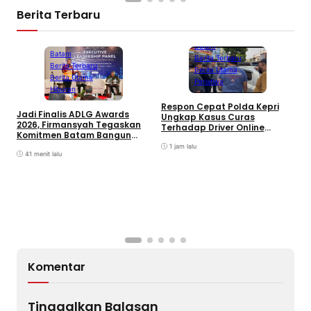
Berita Terbaru
Batam
Batam
Berita Terbaru
Berita Terbaru
Berita Utama
Berita Utama
Peristiwa
Hiburan
D
Respon Cepat Polda Kepri
Jadi Finalis ADLG Awards
P
Ungkap Kasus Curas
2026, Firmansyah Tegaskan
K
Terhadap Driver Online
Komitmen Batam Bangun
L
Mazim, Pelaku Ditangkap
Pemerintahan Digital
O
1 jam lalu
41 menit lalu
Komentar
Tinggalkan Balasan