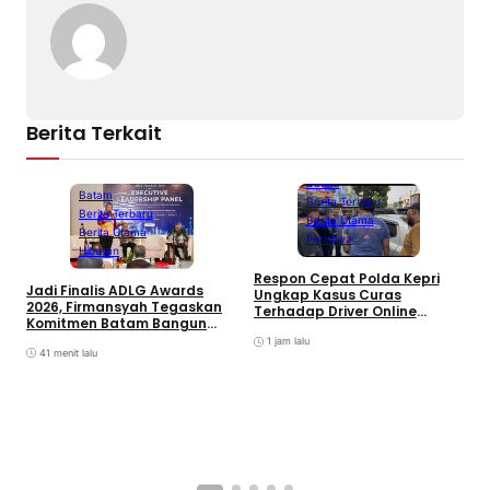
Berita Terkait
Batam
Batam
Berita Terbaru
Berita Terbaru
Berita Utama
Berita Utama
Peristiwa
Hiburan
D
Respon Cepat Polda Kepri
Jadi Finalis ADLG Awards
P
Ungkap Kasus Curas
2026, Firmansyah Tegaskan
K
Terhadap Driver Online
Komitmen Batam Bangun
L
Mazim, Pelaku Ditangkap
Pemerintahan Digital
O
1 jam lalu
41 menit lalu