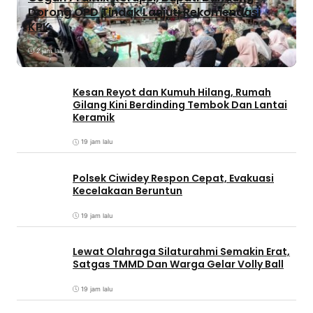
Dorong OPD Tindak Lanjuti Rekomendasi
KPK
2 jam lalu
Kesan Reyot dan Kumuh Hilang, Rumah
Gilang Kini Berdinding Tembok Dan Lantai
Keramik
19 jam lalu
Polsek Ciwidey Respon Cepat, Evakuasi
Kecelakaan Beruntun
19 jam lalu
Lewat Olahraga Silaturahmi Semakin Erat,
Satgas TMMD Dan Warga Gelar Volly Ball
19 jam lalu