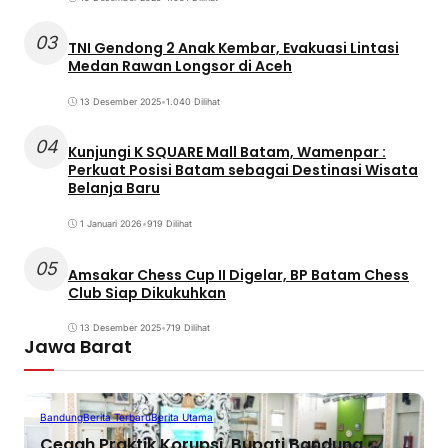
03
TNI Gendong 2 Anak Kembar, Evakuasi Lintasi
Medan Rawan Longsor di Aceh
13 Desember 2025
•
1.040 Dilihat
04
Kunjungi K SQUARE Mall Batam, Wamenpar :
Perkuat Posisi Batam sebagai Destinasi Wisata
Belanja Baru
1 Januari 2026
•
919 Dilihat
05
Amsakar Chess Cup II Digelar, BP Batam Chess
Club Siap Dikukuhkan
13 Desember 2025
•
719 Dilihat
Jawa Barat
Bandung
Berita Terbaru
Berita Utama
Cegah Praktik Korupsi, Bupati Bandung