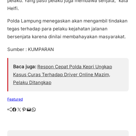
pelaku. Yang pasti pelaku juga membawa senjata,” kata
Helfi.
Polda Lampung menegaskan akan mengambil tindakan
tegas terhadap para pelaku kejahatan jalanan
bersenjata karena dinilai membahayakan masyarakat.
Sumber : KUMPARAN
Baca juga:
Respon Cepat Polda Kepri Ungkap
Kasus Curas Terhadap Driver Online Mazim,
Pelaku Ditangkap
Featured
Facebook
Twitter
Pinterest
Mail
WhatsApp