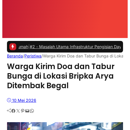
umah
|
#2 -
Masalah Utama Infrastruktur Pengisian Daya untuk Mobil Li
Beranda
/
Peristiwa
/
Warga Kirim Doa dan Tabur Bunga di Lokasi 
Warga Kirim Doa dan Tabur
Bunga di Lokasi Bripka Arya
Ditembak Begal
10 Mei 2026
Facebook
Twitter
Pinterest
Mail
WhatsApp