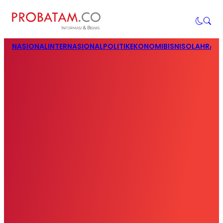
NASIONAL
INTERNASIONAL
POLITIK
EKONOMI
BISNIS
OLAHRAG