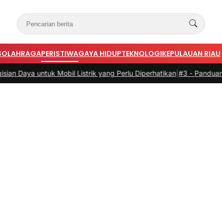
S
OLAHRAGA
PERISTIWA
GAYA HIDUP
TEKNOLOGI
KEPULAUAN RIAU
 Mobil Listrik yang Perlu Diperhatikan
|
#3 -
Panduan Belanja Online 