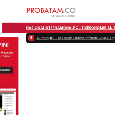
NASIONAL
INTERNASIONAL
POLITIK
EKONOMI
BISNI
ja dari Rumah
|
#2 -
Masalah Utama Infrastruktur Pengisian Daya untuk