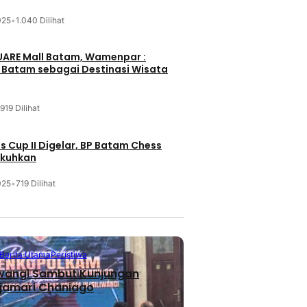
025
•
1.040 Dilihat
UARE Mall Batam, Wamenpar :
i Batam sebagai Destinasi Wisata
919 Dilihat
 Cup II Digelar, BP Batam Chess
ukuhkan
025
•
719 Dilihat
Berita Utama
Peristiwa
iwangi Sambut Kunjungan
jamari Chaniago