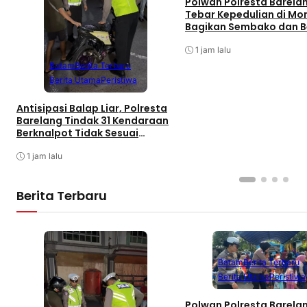
Polwan Polresta Barela
Tebar Kepedulian di Mo
Bagikan Sembako dan 
Merah Putih
1 jam lalu
Batam
Berita Terbaru
Berita Utama
Peristiwa
Antisipasi Balap Liar, Polresta
Barelang Tindak 31 Kendaraan
Berknalpot Tidak Sesuai
Spesifikasi
1 jam lalu
Berita Terbaru
Batam
Berita Terbaru
Berita Utama
Peristiwa
Polwan Polresta Barela