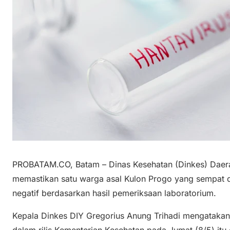
PROBATAM.CO, Batam – Dinas Kesehatan (Dinkes) Daera
memastikan satu warga asal Kulon Progo yang sempat d
negatif berdasarkan hasil pemeriksaan laboratorium.
Kepala Dinkes DIY Gregorius Anung Trihadi mengataka
dalam rilis Kementerian Kesehatan pada Jumat (8/5) itu d