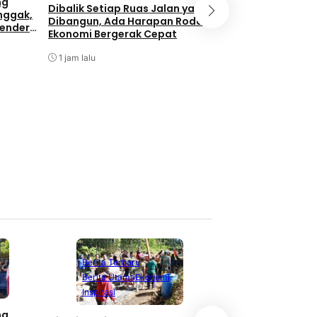
ng
Dibalik Setiap Ruas Jalan yang
Wapanglima TNI: 
nggak,
Dibangun, Ada Harapan Roda
Kehormatan Jadi 
Bendera
Ekonomi Bergerak Cepat
Keluarga Besar Ko
1 jam lalu
1 jam lalu
Berita Terbaru
Berita Terbaru
Berita Utama
Ekonomi
Berita Utama
L
Inspirasi
Nasional
ng