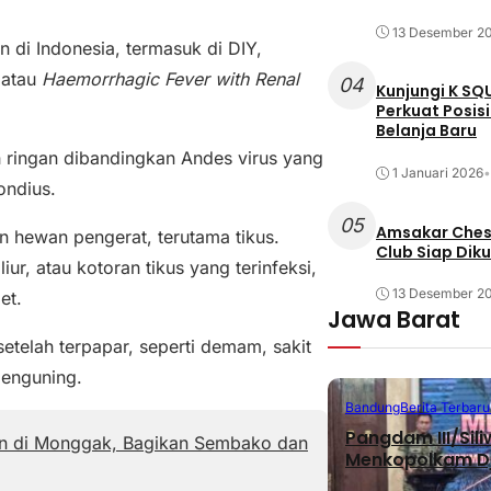
13 Desember 2
 di Indonesia, termasuk di DIY,
 atau
Haemorrhagic Fever with Renal
04
Kunjungi K SQ
Perkuat Posis
Belanja Baru
ih ringan dibandingkan Andes virus yang
1 Januari 2026
•
ondius.
05
Amsakar Chess
n hewan pengerat, terutama tikus.
Club Siap Dik
iur, atau kotoran tikus yang terinfeksi,
13 Desember 2
et.
Jawa Barat
telah terpapar, seperti demam, sakit
menguning.
Bandung
Berita Terbaru
Pangdam III/Sil
ian di Monggak, Bagikan Sembako dan
Menkopolkam D