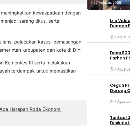
7 Agustus 2026
n meningkatkan kewaspadaan dengan
Izin Vide
enjadi sarang tikus, serta
Dugaan P
7 Agustu
eilans, pelacakan kasus, pemasangan
emerintah kabupaten dan kota di DIY.
Demi 900
Farhan 
ran Kemenkes RI serta melakukan
7 Agustu
ilayah terdampak untuk memastikan
Cegah Pr
Dorong O
7 Agustu
, Ada Harapan Roda Ekonomi
Tuntas 10
Dinikmat