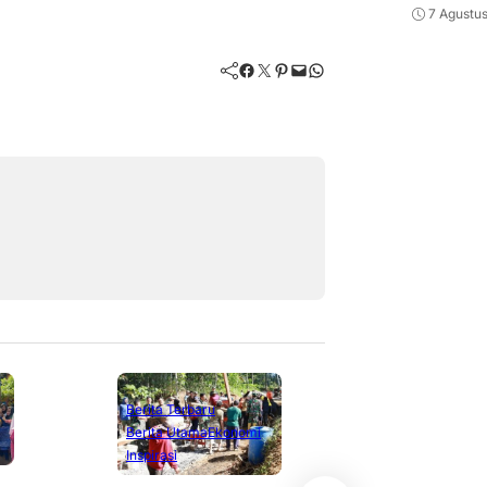
7 Agustu
Facebook
Twitter
Pinterest
Mail
WhatsApp
Berita Terbaru
Berita Terbaru
Berita Utama
Ekonomi
Berita Utama
L
Inspirasi
Nasional