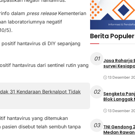
erinfo dalam
press release
Kementerian
aan laboratoriumnya negatif
10/5).
Berita Populer
 positif hantavirus di DIY sepanjang
01
Jasa Raharja
tif hantavirus dari sentinel rutin yang
survei Kesiapa
13 Desember 2
Tindak 31 Kendaraan Berknalpot Tidak
02
Sengketa Pan
Blok Langgak
13 Desember 2
tif hantavirus yang ditemukan
03
uh pasien disebut telah sembuh tanpa
TNI Gendong 2
Medan Rawan 