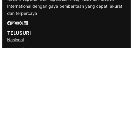
International dengan gaya pemberitaan yang cepat, akurat
dan terpercaya
TELUSURI
Nasional
Internasional
Bisnis
Ekonomi
Politik
Olahraga
INFORMASI
Redaksi
Tentang Kami
Disclaimer
Pedoman Media Cyber