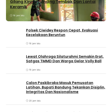
Gilang Kini Berdinding Tembok Dan Lantai
Keramik
16 jam lalu
Polsek Ciwidey Respon Cepat, Evakuasi
Kecelakaan Beruntun
16 jam lalu
Lewat Olahraga Silaturahmi Semakin Erat,
Satgas TMMD Dan Warga Gelar Volly Ball
16 jam lalu
Calon Paskibraka Masuk Pemusatan
Latihan, Bupati Bandung Tekankan Disiplin,
Integritas Dan Nasionalisme
20 jam lalu