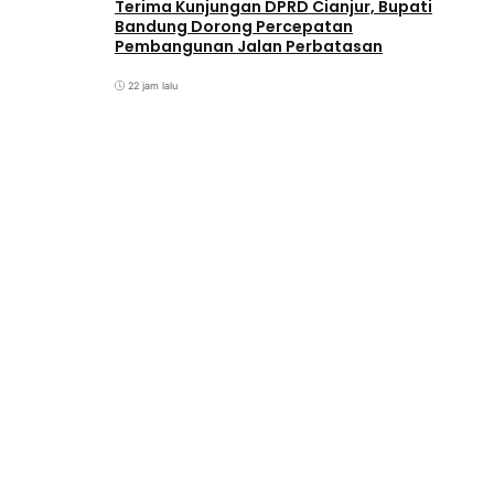
Terima Kunjungan DPRD Cianjur, Bupati
Bandung Dorong Percepatan
Pembangunan Jalan Perbatasan
22 jam lalu