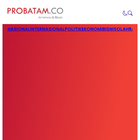
NASIONAL
INTERNASIONAL
POLITIK
EKONOMI
BISNIS
OLAHRAG