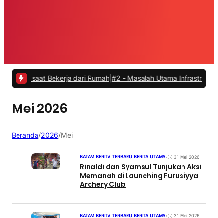
s saat Bekerja dari Rumah
|
#2 -
Masalah Utama Infrastruktur Pengisi
Mei 2026
Beranda
/
2026
/
Mei
BATAM
|
BERITA TERBARU
|
BERITA UTAMA
•
31 Mei 2026
Rinaldi dan Syamsul Tunjukan Aksi
Memanah di Launching Furusiyya
Archery Club
BATAM
|
BERITA TERBARU
|
BERITA UTAMA
•
31 Mei 2026