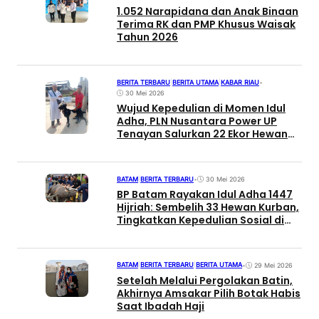
1.052 Narapidana dan Anak Binaan
Terima RK dan PMP Khusus Waisak
Tahun 2026
BERITA TERBARU
|
BERITA UTAMA
|
KABAR RIAU
•
30 Mei 2026
Wujud Kepedulian di Momen Idul
Adha, PLN Nusantara Power UP
Tenayan Salurkan 22 Ekor Hewan
Kurban untuk Warga Ring 1
BATAM
|
BERITA TERBARU
•
30 Mei 2026
BP Batam Rayakan Idul Adha 1447
Hijriah: Sembelih 33 Hewan Kurban,
Tingkatkan Kepedulian Sosial di
Lingkungan Pegawai
BATAM
|
BERITA TERBARU
|
BERITA UTAMA
•
29 Mei 2026
Setelah Melalui Pergolakan Batin,
Akhirnya Amsakar Pilih Botak Habis
Saat Ibadah Haji