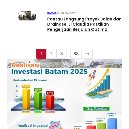
BATAM
•
29 Mei 2026
Pantau Langsung Proyek Jalan dan
Drainase, Li Claudia Pastikan
Pengerjaan Berjalan Optimal
1
2
3
…
88