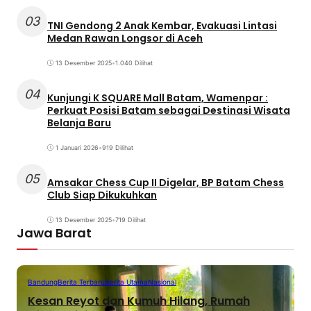
03
TNI Gendong 2 Anak Kembar, Evakuasi Lintasi
Medan Rawan Longsor di Aceh
13 Desember 2025
•
1.040 Dilihat
04
Kunjungi K SQUARE Mall Batam, Wamenpar :
Perkuat Posisi Batam sebagai Destinasi Wisata
Belanja Baru
1 Januari 2026
•
919 Dilihat
05
Amsakar Chess Cup II Digelar, BP Batam Chess
Club Siap Dikukuhkan
13 Desember 2025
•
719 Dilihat
Jawa Barat
Bandung
Berita Terbaru
Berita Utama
Nasional
Kesan Reyot dan Kumuh Hilang, Rumah