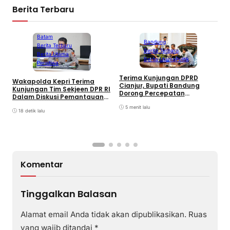
Berita Terbaru
Batam
Bandung
Berita Terbaru
Berita Terbaru
Berita Utama
Berita Utama
Politik
Peristiwa
S
Terima Kunjungan DPRD
Wakapolda Kepri Terima
4
Cianjur, Bupati Bandung
Kunjungan Tim Sekjeen DPR RI
G
Dorong Percepatan
Dalam Diskusi Pemantauan
Pembangunan Jalan
Pelaksanaan UU
Perbatasan
5 menit lalu
Keimigrasian
18 detik lalu
Komentar
Tinggalkan Balasan
Alamat email Anda tidak akan dipublikasikan.
Ruas
yang wajib ditandai
*