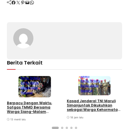
Facebook
Twitter
Pinterest
Mail
WhatsApp
Berita Terkait
Batam
Berita Terbaru
Berita Terbaru
Berita Utama
Berita Utama
Infrastruktur
Nasional
Nasional
Kasad Jenderal TNI Maruli
T
Berpacu Dengan Waktu,
Simanjuntak Dikukuhkan
R
Satgas TMMD Bersama
sebagai Warga Kehormatan
K
Warga Siang-Malam
Korps Marinir TNI AL
Tuntaskan Pengecoran Jalan
18 jam lalu
13 menit lalu