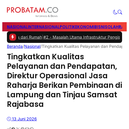
NASIONAL
INTERNASIONAL
POLITIK
EKONOMI
BISNIS
OLAHRAG
 dari Rumah
|
#2 -
Masalah Utama Infrastruktur Pengisian Daya untuk M
Beranda
/
Nasional
/
Tingkatkan Kualitas Pelayanan dan Pendapata
Tingkatkan Kualitas
Pelayanan dan Pendapatan,
Direktur Operasional Jasa
Raharja Berikan Pembinaan di
Lampung dan Tinjau Samsat
Rajabasa
13 Juni 2026
Facebook
Twitter
Pinterest
Mail
WhatsApp