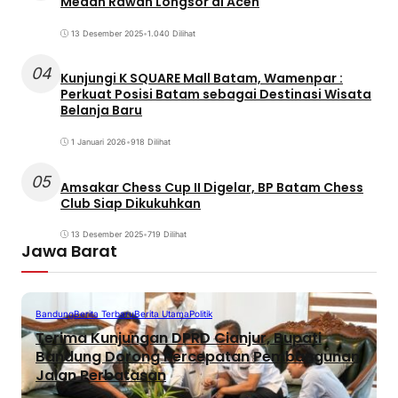
Medan Rawan Longsor di Aceh
13 Desember 2025
•
1.040 Dilihat
04
Kunjungi K SQUARE Mall Batam, Wamenpar :
Perkuat Posisi Batam sebagai Destinasi Wisata
Belanja Baru
1 Januari 2026
•
918 Dilihat
05
Amsakar Chess Cup II Digelar, BP Batam Chess
Club Siap Dikukuhkan
13 Desember 2025
•
719 Dilihat
Jawa Barat
Bandung
Berita Terbaru
Berita Utama
Politik
Terima Kunjungan DPRD Cianjur, Bupati
Bandung Dorong Percepatan Pembangunan
Jalan Perbatasan