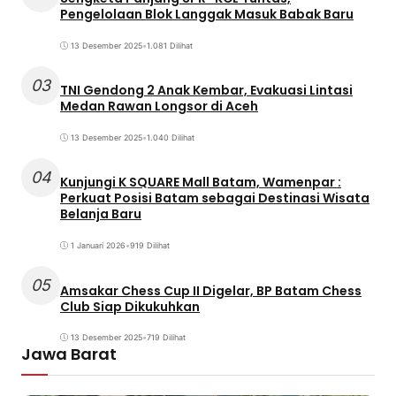
Pengelolaan Blok Langgak Masuk Babak Baru
13 Desember 2025
•
1.081 Dilihat
03
TNI Gendong 2 Anak Kembar, Evakuasi Lintasi
Medan Rawan Longsor di Aceh
13 Desember 2025
•
1.040 Dilihat
04
Kunjungi K SQUARE Mall Batam, Wamenpar :
Perkuat Posisi Batam sebagai Destinasi Wisata
Belanja Baru
1 Januari 2026
•
919 Dilihat
05
Amsakar Chess Cup II Digelar, BP Batam Chess
Club Siap Dikukuhkan
13 Desember 2025
•
719 Dilihat
Jawa Barat