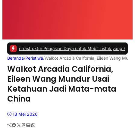
struktur Pengisian Daya untuk Mobil Listrik yang Perlu Diperhatikan
Beranda
/
Peristiwa
/
Walkot Arcadia California, Eileen Wang Mund
Walkot Arcadia California,
Eileen Wang Mundur Usai
Ketahuan Jadi Mata-mata
China
13 Mei 2026
Facebook
Twitter
Pinterest
Mail
WhatsApp