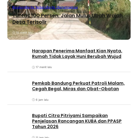
Bandung
Berita Terbaru
Berita Utama
Inspirasi
Tuntas 100 Persen, Jalan Mulus Ubah Wajah
Desa Terisolir
10 menit lalu
Harapan Penerima Manfaat Kian Nyata,
Rumah Tidak Layak Huni Berubah Wujud
17 menit lalu
Pemkab Bandung Perkuat Patroli Malam,
Cegah Begal, Miras dan Obat-Obatan
6 jam lalu
Bupati Citra Pitriyami Sampaikan
Penjelasan Rancangan KUBA dan PPASP
Tahun 2026
11 jam lalu