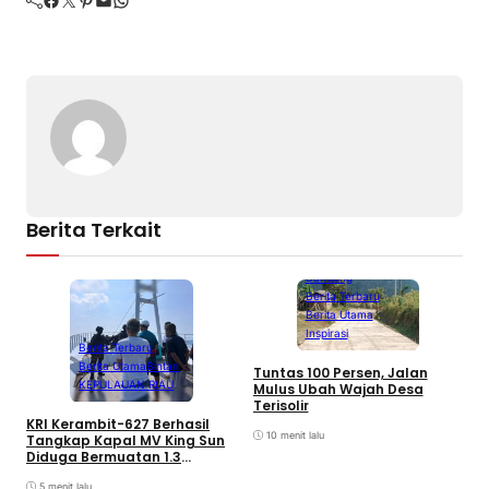
Berita Terkait
Bandung
Berita Terbaru
Berita Utama
Inspirasi
Berita Terbaru
Berita Utama
Bintan
Tuntas 100 Persen, Jalan
C
KEPULAUAN RIAU
Mulus Ubah Wajah Desa
B
Terisolir
P
KRI Kerambit-627 Berhasil
B
10 menit lalu
Tangkap Kapal MV King Sun
Diduga Bermuatan 1.3
Narkotika di Tanjung Berakit
5 menit lalu