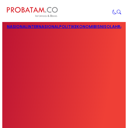
NASIONAL
INTERNASIONAL
POLITIK
EKONOMI
BISNIS
OLAHRAG