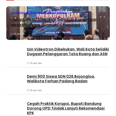
Bandung
Berita Terbaru
Berita Utama
Peristiwa
Pangdam III/Siliwangi Sambut Kunjungan
Menkopolkam Djamari Chaniago
18 jam lalu
Izin Videotron Dibekukan, Wali Kota Selidiki
Dugaan Pelanggaran Tata Ruang dan ASN
19 jam lalu
Demi 900 Siswa SDN 026 Bojongloa,
Walikota Farhan Padang Badan
19 jam lalu
Cegah Praktik Korupsi, Bupati Bandung
Dorong OPD Tindak Lanjuti Rekomendasi
KPK