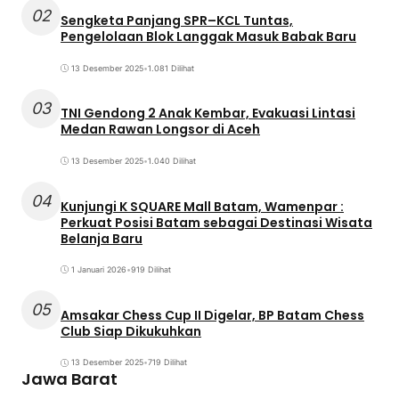
02
Sengketa Panjang SPR–KCL Tuntas,
Pengelolaan Blok Langgak Masuk Babak Baru
13 Desember 2025
•
1.081 Dilihat
03
TNI Gendong 2 Anak Kembar, Evakuasi Lintasi
Medan Rawan Longsor di Aceh
13 Desember 2025
•
1.040 Dilihat
04
Kunjungi K SQUARE Mall Batam, Wamenpar :
Perkuat Posisi Batam sebagai Destinasi Wisata
Belanja Baru
1 Januari 2026
•
919 Dilihat
05
Amsakar Chess Cup II Digelar, BP Batam Chess
Club Siap Dikukuhkan
13 Desember 2025
•
719 Dilihat
Jawa Barat