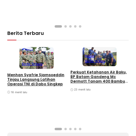
Berita Terbaru
Batam
Berita Terbaru
Berita Terbaru
Perkuat Ketahanan Air Baku,
B
Menhan Syafrie Sjamsoeddin
BP Batam Gandeng Mc
L
Tinjau Langsung Latihan
Dermott Tanam 400 Bambu
K
Operasi TNI di Dabo Singkep
Betung di Bendungan Sei
B
Nongsa
23 menit lalu
16 menit lalu