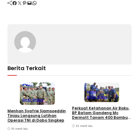
Facebook
Twitter
Pinterest
Mail
WhatsApp
Berita Terkait
Batam
Berita Terbaru
Berita Terbaru
Perkuat Ketahanan Air Baku,
B
Menhan Syafrie Sjamsoeddin
BP Batam Gandeng Mc
L
Tinjau Langsung Latihan
Dermott Tanam 400 Bambu
K
Operasi TNI di Dabo Singkep
Betung di Bendungan Sei
B
Nongsa
23 menit lalu
16 menit lalu