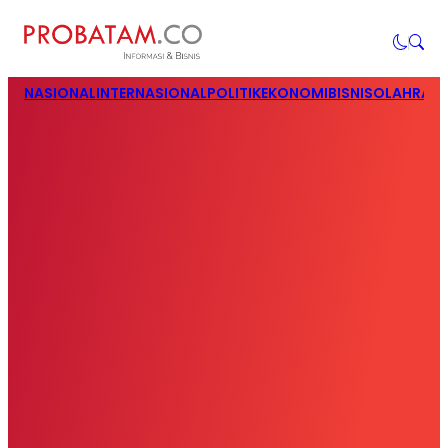
NASIONAL
INTERNASIONAL
POLITIK
EKONOMI
BISNIS
OLAHRAG