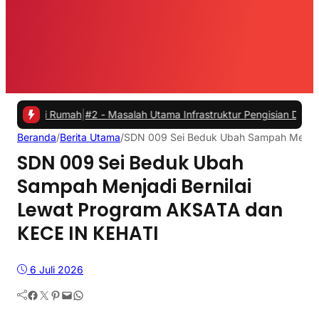
h
|
#2 -
Masalah Utama Infrastruktur Pengisian Daya untuk Mobil Listr
Beranda
/
Berita Utama
/
SDN 009 Sei Beduk Ubah Sampah Menjad
SDN 009 Sei Beduk Ubah
Sampah Menjadi Bernilai
Lewat Program AKSATA dan
KECE IN KEHATI
6 Juli 2026
Facebook
Twitter
Pinterest
Mail
WhatsApp