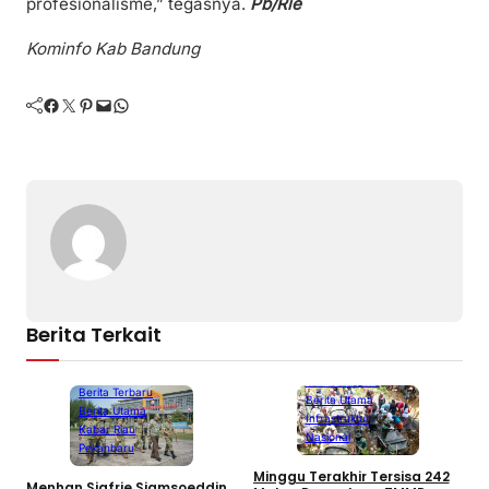
profesionalisme,” tegasnya.
Pb/Rie
Kominfo Kab Bandung
Facebook
Twitter
Pinterest
Mail
WhatsApp
Berita Terkait
Berita Terbaru
Berita Terbaru
Berita Utama
Berita Utama
Infrastruktur
Kabar Riau
Nasional
Pekanbaru
Minggu Terakhir Tersisa 242
Menhan Sjafrie Sjamsoeddin