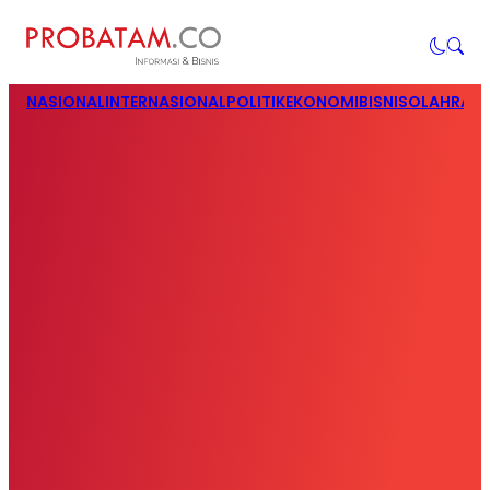
NASIONAL
INTERNASIONAL
POLITIK
EKONOMI
BISNIS
OLAHRAG