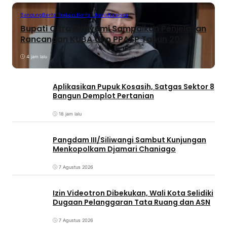
Bandung
Berita Terbaru
Berita Utama
Nasional
Bupati Citra Pitriyami Sampaikan Penjelasan
Rancangan KUBA dan PPASP Tahun 2026
4 jam lalu
Aplikasikan Pupuk Kosasih, Satgas Sektor 8
Bangun Demplot Pertanian
18 jam lalu
Pangdam III/Siliwangi Sambut Kunjungan
Menkopolkam Djamari Chaniago
7 Agustus 2026
Izin Videotron Dibekukan, Wali Kota Selidiki
Dugaan Pelanggaran Tata Ruang dan ASN
7 Agustus 2026