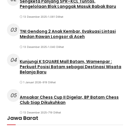
Sengketa Panjang SPR–KCL Tuntas,
Pengelolaan Blok Langgak Masuk Babak Baru
13 Desember 2025
•
1.081 Dilihat
03
TNI Gendong 2 Anak Kembar, Evakuasi Lintasi
Medan Rawan Longsor di Aceh
13 Desember 2025
•
1.040 Dilihat
04
Kunjungi K SQUARE Mall Batam, Wamenpar :
Perkuat Posisi Batam sebagai Destinasi Wisata
Belanja Baru
1 Januari 2026
•
919 Dilihat
05
Amsakar Chess Cup II Digelar, BP Batam Chess
Club Siap Dikukuhkan
13 Desember 2025
•
719 Dilihat
Jawa Barat