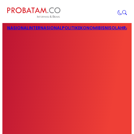
NASIONAL
INTERNASIONAL
POLITIK
EKONOMI
BISNIS
OLAHRAG