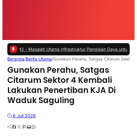
#2 -
Masalah Utama Infrastruktur Pengisian Daya untuk Mobil Listrik 
Beranda
/
Berita Utama
/
Gunakan Perahu, Satgas Citarum Sektor 
Gunakan Perahu, Satgas
Citarum Sektor 4 Kembali
Lakukan Penertiban KJA Di
Waduk Saguling
6 Juli 2026
Facebook
Twitter
Pinterest
Mail
WhatsApp