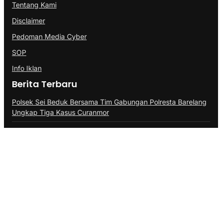
Tentang Kami
Disclaimer
Pedoman Media Cyber
SOP
Info Iklan
Berita Terbaru
Polsek Sei Beduk Bersama Tim Gabungan Polresta Barelang
Ungkap Tiga Kasus Curanmor
Aplikasikan Pupuk Kosasih, Satgas Sektor 8 Bangun
Demplot Pertanian
Antisipasi Balap Liar, Polresta Barelang Tindak 31 Kendaraan
Berknalpot Tidak Sesuai Spesifikasi
@Copyright PROBATAM.CO. All Rights Reserved