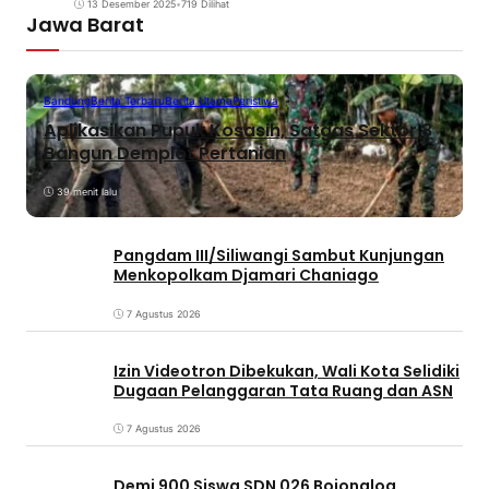
13 Desember 2025
•
719 Dilihat
Jawa Barat
Bandung
Berita Terbaru
Berita Utama
Peristiwa
Aplikasikan Pupuk Kosasih, Satgas Sektor 8
Bangun Demplot Pertanian
39 menit lalu
Pangdam III/Siliwangi Sambut Kunjungan
Menkopolkam Djamari Chaniago
7 Agustus 2026
Izin Videotron Dibekukan, Wali Kota Selidiki
Dugaan Pelanggaran Tata Ruang dan ASN
7 Agustus 2026
Demi 900 Siswa SDN 026 Bojongloa,