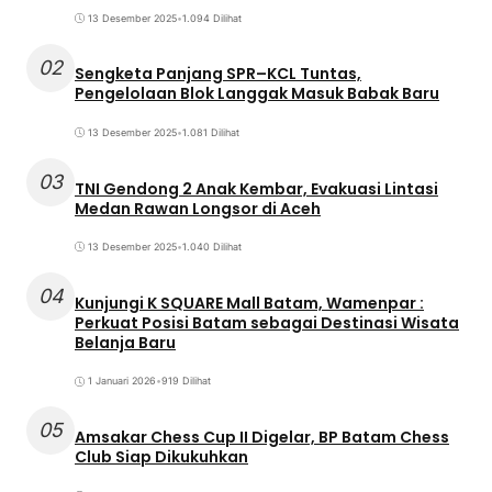
13 Desember 2025
•
1.094 Dilihat
02
Sengketa Panjang SPR–KCL Tuntas,
Pengelolaan Blok Langgak Masuk Babak Baru
13 Desember 2025
•
1.081 Dilihat
03
TNI Gendong 2 Anak Kembar, Evakuasi Lintasi
Medan Rawan Longsor di Aceh
13 Desember 2025
•
1.040 Dilihat
04
Kunjungi K SQUARE Mall Batam, Wamenpar :
Perkuat Posisi Batam sebagai Destinasi Wisata
Belanja Baru
1 Januari 2026
•
919 Dilihat
05
Amsakar Chess Cup II Digelar, BP Batam Chess
Club Siap Dikukuhkan