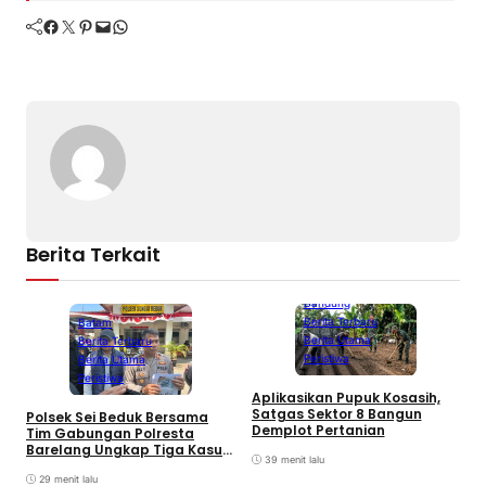
Facebook
Twitter
Pinterest
Mail
WhatsApp
Berita Terkait
Bandung
Berita Terbaru
Batam
Berita Utama
Berita Terbaru
Peristiwa
Berita Utama
Peristiwa
Aplikasikan Pupuk Kosasih,
Satgas Sektor 8 Bangun
Polsek Sei Beduk Bersama
Demplot Pertanian
Tim Gabungan Polresta
Barelang Ungkap Tiga Kasus
39 menit lalu
Curanmor
29 menit lalu