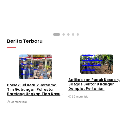
A
P
K
S
Berita Terbaru
Bandung
Berita Terbaru
Batam
Berita Utama
Berita Terbaru
Peristiwa
Berita Utama
Peristiwa
Aplikasikan Pupuk Kosasih,
Satgas Sektor 8 Bangun
Polsek Sei Beduk Bersama
Demplot Pertanian
Tim Gabungan Polresta
Barelang Ungkap Tiga Kasus
39 menit lalu
Curanmor
29 menit lalu
A
P
K
S