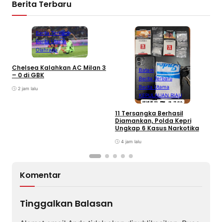
Berita Terbaru
Berita Terbaru
Berita Utama
Olahraga
Chelsea Kalahkan AC Milan 3
Batam
– 0 di GBK
Berita Terbaru
Berita Utama
2 jam lalu
KEPULAUAN RIAU
D
A
11 Tersangka Berhasil
A
Diamankan, Polda Kepri
T
Ungkap 6 Kasus Narkotika
P
K
4 jam lalu
Komentar
Tinggalkan Balasan