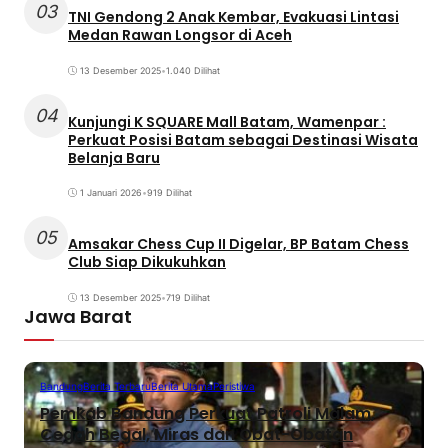
03
TNI Gendong 2 Anak Kembar, Evakuasi Lintasi
Medan Rawan Longsor di Aceh
13 Desember 2025
•
1.040 Dilihat
04
Kunjungi K SQUARE Mall Batam, Wamenpar :
Perkuat Posisi Batam sebagai Destinasi Wisata
Belanja Baru
1 Januari 2026
•
919 Dilihat
05
Amsakar Chess Cup II Digelar, BP Batam Chess
Club Siap Dikukuhkan
13 Desember 2025
•
719 Dilihat
Jawa Barat
Bandung
Berita Terbaru
Berita Utama
Peristiwa
Pemkab Bandung Perkuat Patroli Malam,
Cegah Begal, Miras dan Obat-Obatan