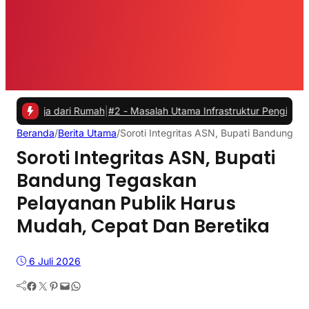
 dari Rumah
|
#2 -
Masalah Utama Infrastruktur Pengisian Daya untuk M
Beranda
/
Berita Utama
/
Soroti Integritas ASN, Bupati Bandung T
Soroti Integritas ASN, Bupati
Bandung Tegaskan
Pelayanan Publik Harus
Mudah, Cepat Dan Beretika
6 Juli 2026
Facebook
Twitter
Pinterest
Mail
WhatsApp