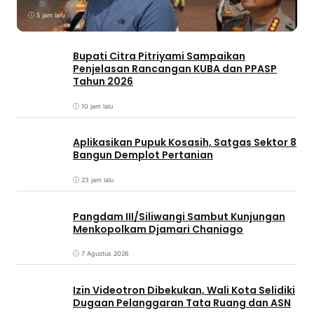
5 jam lalu
Bupati Citra Pitriyami Sampaikan
Penjelasan Rancangan KUBA dan PPASP
Tahun 2026
10 jam lalu
Aplikasikan Pupuk Kosasih, Satgas Sektor 8
Bangun Demplot Pertanian
23 jam lalu
Pangdam III/Siliwangi Sambut Kunjungan
Menkopolkam Djamari Chaniago
7 Agustus 2026
Izin Videotron Dibekukan, Wali Kota Selidiki
Dugaan Pelanggaran Tata Ruang dan ASN