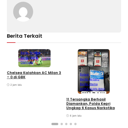
Berita Terkait
Berita Terbaru
Berita Utama
Olahraga
Chelsea Kalahkan AC Milan 3
Batam
– 0 di GBK
Berita Terbaru
Berita Utama
2 jam lalu
KEPULAUAN RIAU
D
A
11 Tersangka Berhasil
A
Diamankan, Polda Kepri
T
Ungkap 6 Kasus Narkotika
P
K
4 jam lalu