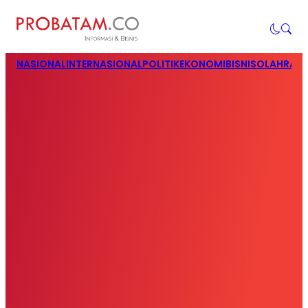
NASIONAL
INTERNASIONAL
POLITIK
EKONOMI
BISNIS
OLAHRAG