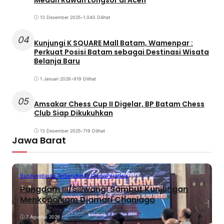
13 Desember 2025
•
1.040 Dilihat
04
Kunjungi K SQUARE Mall Batam, Wamenpar :
Perkuat Posisi Batam sebagai Destinasi Wisata
Belanja Baru
1 Januari 2026
•
919 Dilihat
05
Amsakar Chess Cup II Digelar, BP Batam Chess
Club Siap Dikukuhkan
13 Desember 2025
•
719 Dilihat
Jawa Barat
Bandung
Berita Terbaru
Berita Utama
Peristiwa
Pangdam III/Siliwangi Sambut Kunjungan
Menkopolkam Djamari Chaniago
7 Agustus 2026