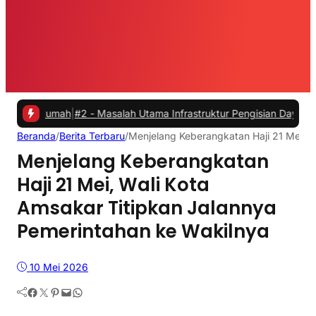
umah
|
#2 -
Masalah Utama Infrastruktur Pengisian Daya untuk Mobil Li
Beranda
/
Berita Terbaru
/
Menjelang Keberangkatan Haji 21 Mei, W
Menjelang Keberangkatan
Haji 21 Mei, Wali Kota
Amsakar Titipkan Jalannya
Pemerintahan ke Wakilnya
10 Mei 2026
Facebook
Twitter
Pinterest
Mail
WhatsApp