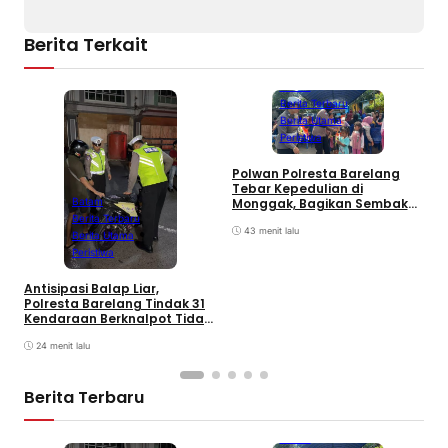
Berita Terkait
Batam
Berita Terbaru
Berita Utama
Peristiwa
Polwan Polresta Barelang
D
Tebar Kepedulian di
y
Monggak, Bagikan Sembako
Batam
H
dan Bendera Merah Putih
Berita Terbaru
B
43 menit lalu
Berita Utama
Peristiwa
Antisipasi Balap Liar,
Polresta Barelang Tindak 31
Kendaraan Berknalpot Tidak
Sesuai Spesifikasi
24 menit lalu
Berita Terbaru
Batam