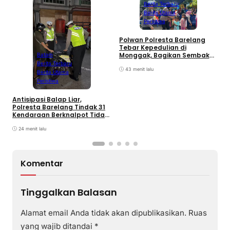
Berita Terbaru
Berita Utama
Peristiwa
Polwan Polresta Barelang
D
Tebar Kepedulian di
y
Monggak, Bagikan Sembako
Batam
H
dan Bendera Merah Putih
Berita Terbaru
B
43 menit lalu
Berita Utama
Peristiwa
Antisipasi Balap Liar,
Polresta Barelang Tindak 31
Kendaraan Berknalpot Tidak
Sesuai Spesifikasi
24 menit lalu
Komentar
Tinggalkan Balasan
Alamat email Anda tidak akan dipublikasikan.
Ruas
yang wajib ditandai
*