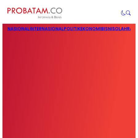
NASIONAL
INTERNASIONAL
POLITIK
EKONOMI
BISNIS
OLAHRAG