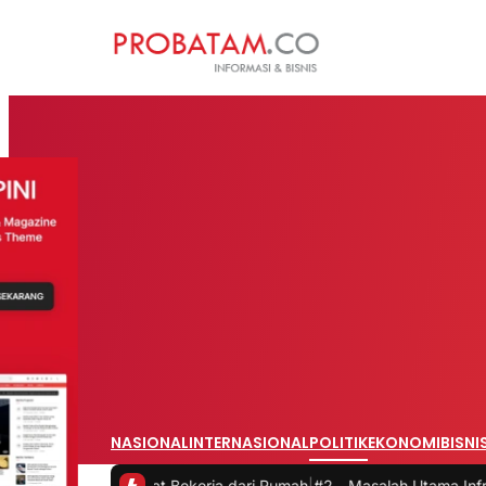
NASIONAL
INTERNASIONAL
POLITIK
EKONOMI
BISNI
as saat Bekerja dari Rumah
|
#2 -
Masalah Utama Infrastruktur Pengis