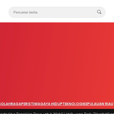
S
OLAHRAGA
PERISTIWA
GAYA HIDUP
TEKNOLOGI
KEPULAUAN RIAU
ian Daya untuk Mobil Listrik yang Perlu Diperhatikan
|
#3 -
Panduan B