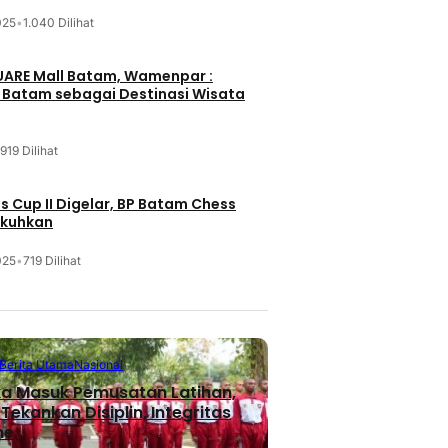
025
•
1.040 Dilihat
UARE Mall Batam, Wamenpar :
i Batam sebagai Destinasi Wisata
919 Dilihat
 Cup II Digelar, BP Batam Chess
ukuhkan
025
•
719 Dilihat
Berita Utama
Nasional
ka Masuk Pemusatan Latihan,
ekankan Disiplin, Integritas
me