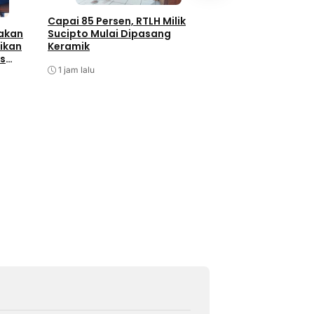
Capai 85 Persen, RTLH Milik
Kapolri Cup Shoot
takan
Sucipto Mulai Dipasang
Championship 202
ikan
Keramik
Perkuat Sinergita
as
Pembinaan Atlet
1 jam lalu
2 jam lalu