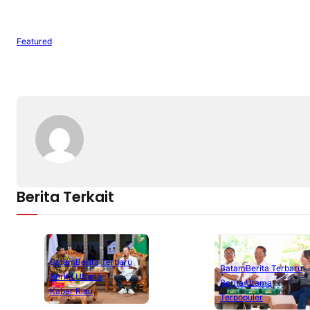
Featured
Berita Terkait
Batam
Berita Terbaru
Batam
Berita Terbaru
Berita Utama
Berita Utama
Kabar Riau
Terpopuler