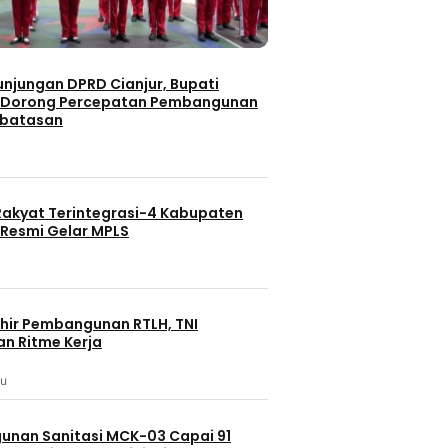
unjungan DPRD Cianjur, Bupati
 Dorong Percepatan Pembangunan
rbatasan
Rakyat Terintegrasi-4 Kabupaten
Resmi Gelar MPLS
hir Pembangunan RTLH, TNI
an Ritme Kerja
lu
asional
nan Sanitasi MCK-03 Capai 91