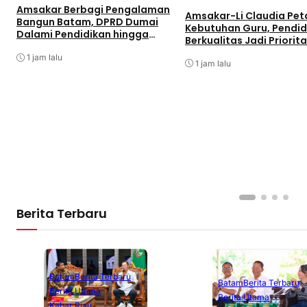
Amsakar Berbagi Pengalaman
Amsakar-Li Claudia Pe
Bangun Batam, DPRD Dumai
Kebutuhan Guru, Pendid
Dalami Pendidikan hingga
Berkualitas Jadi Priorit
Investasi
Batam
1 jam lalu
1 jam lalu
Berita Terbaru
Batam
Berita Terbaru
Batam
Berita Terbaru
Berita Utama
Berita Utama
Kabar Riau