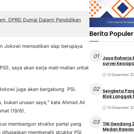
am, DPRD Dumai Dalami Pendidikan
Berita Populer
un Jokowi memastikan siap berupaya
01
Jasa Raharja
survei Kesiapa
PSI), saya akan kerja mati-matian untuk
13 Desember 2
02
 Jokowi juga akan bergabung PSI.
Sengketa Pan
Blok Langgak
a, bukan urusan saya,” kata Ahmad Ali
13 Desember 2
mat (19/6).
03
TNI Gendong 2
okus membangun struktur partai yang
Medan Rawan 
g ditugaskan membenahi struktur PSI