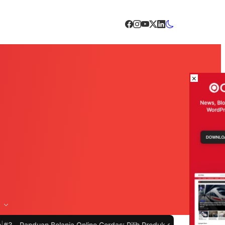
×
elanja Online Cerdas: Pilih Produk dengan Bijak dan Hindari Penipu