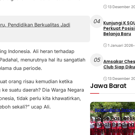
13 Desember 2
04
Kunjungi K SQ
u, Pendidikan Berkualitas Jadi
Perkuat Posis
Belanja Baru
1 Januari 2026
•
ing Indonesia. Ali heran terhadap
05
adahal, menurutnya hal itu sangatlah
Amsakar Chess
Club Siap Dik
elama dua periode.
13 Desember 2
uat orang risau kemudian ketika
Jawa Barat
g ke suatu daerah? Dia Warga Negara
esia, tidak perlu kita khawatirkan,
boh sekali?” ucap Ali.
Bandung
Berita Terbaru
Calon Paskibra
Bupati Bandung T
Dan Nasionalis