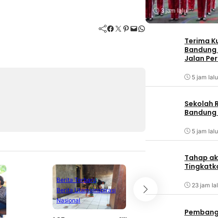
3 jam lalu
Facebook
Twitter
Pinterest
Mail
WhatsApp
Terima K
Bandung
Jalan Pe
5 jam lalu
Sekolah 
Bandung 
5 jam lalu
Tahap ak
Tingkatk
Berita Terbaru
Berita Terbaru
23 jam la
Berita Utama
Inspirasi
Berita Utama
N
Nasional
Olahraga
Pembangu