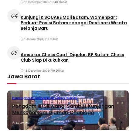
13 Desember 2025
•
1.040 Dilihat
04
Kunjungi K SQUARE Mall Batam, Wamenpar :
Perkuat Posisi Batam sebagai Destinasi Wisata
Belanja Baru
1 Januari 2026
•
919 Dilihat
05
Amsakar Chess Cup II Digelar, BP Batam Chess
Club Siap Dikukuhkan
13 Desember 2025
•
719 Dilihat
Jawa Barat
Bandung
Berita Terbaru
Berita Utama
Peristiwa
Pangdam III/Siliwangi Sambut Kunjungan
Menkopolkam Djamari Chaniago
14 jam lalu