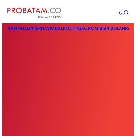
NASIONAL
INTERNASIONAL
POLITIK
EKONOMI
BISNIS
OLAHRAG