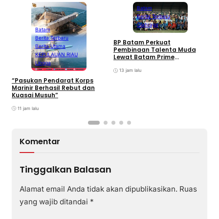
Batam
Berita Terbaru
Olahraga
Batam
Berita Terbaru
BP Batam Perkuat
P
Berita Utama
Pembinaan Talenta Muda
S
KEPULAUAN RIAU
Lewat Batam Prime
M
Lingga
International Grassroot
C
Football sebagai Festival
13 jam lalu
2026
“Pasukan Pendarat Korps
Marinir Berhasil Rebut dan
Kuasai Musuh”
11 jam lalu
Komentar
Tinggalkan Balasan
Alamat email Anda tidak akan dipublikasikan.
Ruas
yang wajib ditandai
*