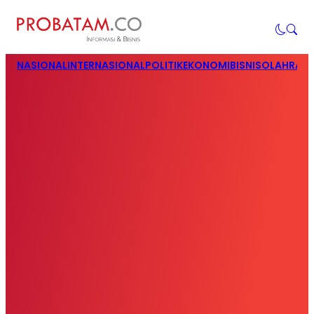
NASIONAL
INTERNASIONAL
POLITIK
EKONOMI
BISNIS
OLAHRAG