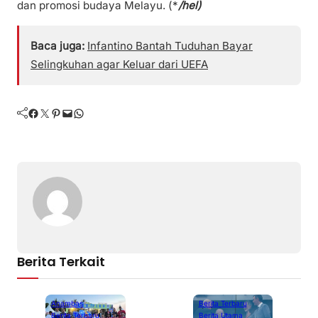
dan promosi budaya Melayu. (*
/hel)
Baca juga:
Infantino Bantah Tuduhan Bayar
Selingkuhan agar Keluar dari UEFA
Facebook
Twitter
Pinterest
Mail
WhatsApp
Berita Terkait
Anambas
Berita Terbaru
Berita Terbaru
Berita Utama