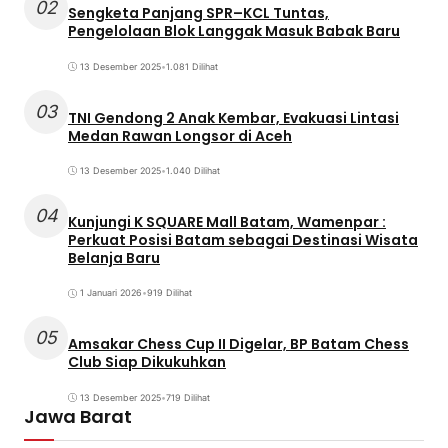
02
Sengketa Panjang SPR–KCL Tuntas,
Pengelolaan Blok Langgak Masuk Babak Baru
13 Desember 2025
•
1.081 Dilihat
03
TNI Gendong 2 Anak Kembar, Evakuasi Lintasi
Medan Rawan Longsor di Aceh
13 Desember 2025
•
1.040 Dilihat
04
Kunjungi K SQUARE Mall Batam, Wamenpar :
Perkuat Posisi Batam sebagai Destinasi Wisata
Belanja Baru
1 Januari 2026
•
919 Dilihat
05
Amsakar Chess Cup II Digelar, BP Batam Chess
Club Siap Dikukuhkan
13 Desember 2025
•
719 Dilihat
Jawa Barat