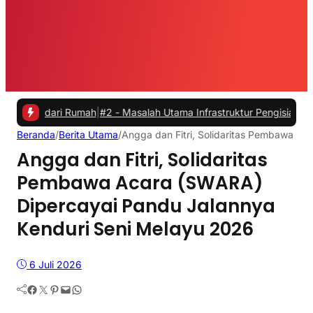
ari Rumah
|
#2 -
Masalah Utama Infrastruktur Pengisian Daya untuk Mo
Beranda
/
Berita Utama
/
Angga dan Fitri, Solidaritas Pembawa A
Angga dan Fitri, Solidaritas
Pembawa Acara (SWARA)
Dipercayai Pandu Jalannya
Kenduri Seni Melayu 2026
6 Juli 2026
Facebook
Twitter
Pinterest
Mail
WhatsApp