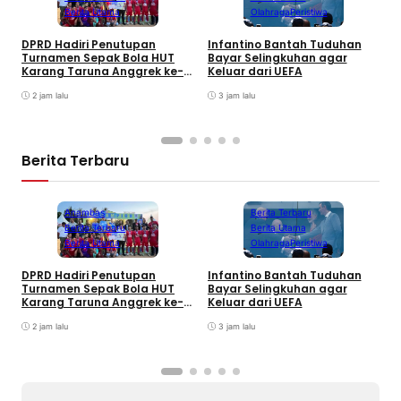
Berita Utama
Olahraga
Peristiwa
DPRD Hadiri Penutupan
Infantino Bantah Tuduhan
Turnamen Sepak Bola HUT
Bayar Selingkuhan agar
K
Karang Taruna Anggrek ke-
Keluar dari UEFA
T
24 di Air Asuk
V
2 jam lalu
3 jam lalu
Berita Terbaru
Anambas
Berita Terbaru
Berita Terbaru
Berita Utama
Berita Utama
Olahraga
Peristiwa
DPRD Hadiri Penutupan
Infantino Bantah Tuduhan
Turnamen Sepak Bola HUT
Bayar Selingkuhan agar
K
Karang Taruna Anggrek ke-
Keluar dari UEFA
T
24 di Air Asuk
V
2 jam lalu
3 jam lalu