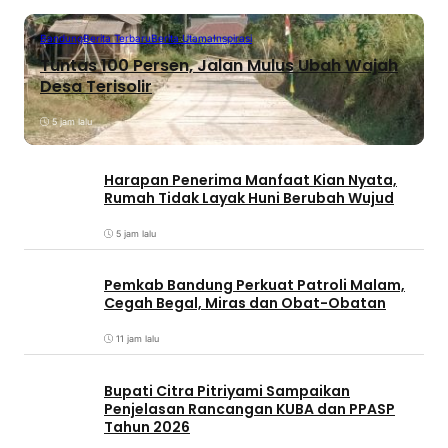
Bandung
Berita Terbaru
Berita Utama
Inspirasi
Tuntas 100 Persen, Jalan Mulus Ubah Wajah
Desa Terisolir
5 jam lalu
Harapan Penerima Manfaat Kian Nyata,
Rumah Tidak Layak Huni Berubah Wujud
5 jam lalu
Pemkab Bandung Perkuat Patroli Malam,
Cegah Begal, Miras dan Obat-Obatan
11 jam lalu
Bupati Citra Pitriyami Sampaikan
Penjelasan Rancangan KUBA dan PPASP
Tahun 2026