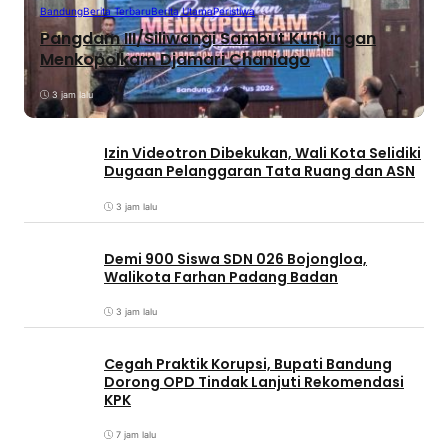
Bandung
Berita Terbaru
Berita Utama
Peristiwa
Pangdam III/Siliwangi Sambut Kunjungan
Menkopolkam Djamari Chaniago
3 jam lalu
Izin Videotron Dibekukan, Wali Kota Selidiki
Dugaan Pelanggaran Tata Ruang dan ASN
3 jam lalu
Demi 900 Siswa SDN 026 Bojongloa,
Walikota Farhan Padang Badan
3 jam lalu
Cegah Praktik Korupsi, Bupati Bandung
Dorong OPD Tindak Lanjuti Rekomendasi
KPK
7 jam lalu