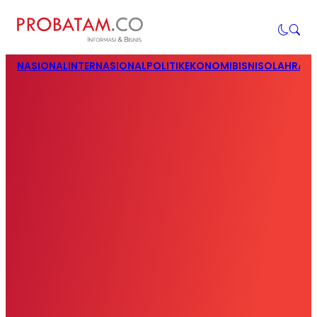
NASIONAL
INTERNASIONAL
POLITIK
EKONOMI
BISNIS
OLAHRAG