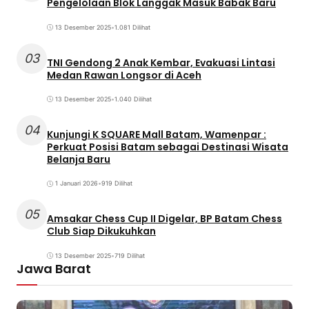
Pengelolaan Blok Langgak Masuk Babak Baru
13 Desember 2025
•
1.081 Dilihat
03
TNI Gendong 2 Anak Kembar, Evakuasi Lintasi
Medan Rawan Longsor di Aceh
13 Desember 2025
•
1.040 Dilihat
04
Kunjungi K SQUARE Mall Batam, Wamenpar :
Perkuat Posisi Batam sebagai Destinasi Wisata
Belanja Baru
1 Januari 2026
•
919 Dilihat
05
Amsakar Chess Cup II Digelar, BP Batam Chess
Club Siap Dikukuhkan
13 Desember 2025
•
719 Dilihat
Jawa Barat