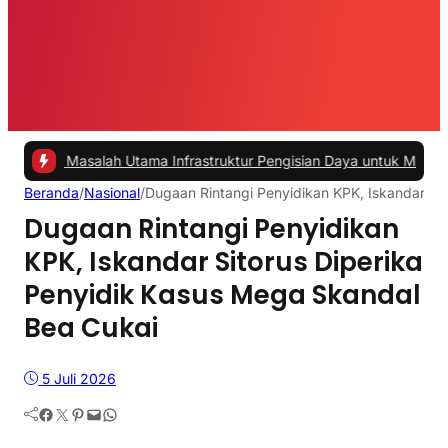
lah Utama Infrastruktur Pengisian Daya untuk Mobil Listrik yang Per
Beranda
/
Nasional
/
Dugaan Rintangi Penyidikan KPK, Iskandar Si
Dugaan Rintangi Penyidikan
KPK, Iskandar Sitorus Diperika
Penyidik Kasus Mega Skandal
Bea Cukai
5 Juli 2026
Facebook
Twitter
Pinterest
Mail
WhatsApp