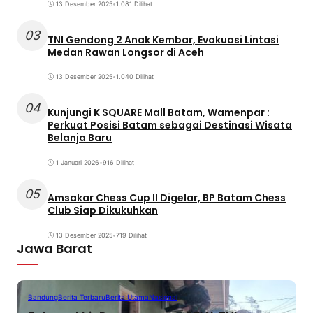
13 Desember 2025
•
1.081 Dilihat
03
TNI Gendong 2 Anak Kembar, Evakuasi Lintasi
Medan Rawan Longsor di Aceh
13 Desember 2025
•
1.040 Dilihat
04
Kunjungi K SQUARE Mall Batam, Wamenpar :
Perkuat Posisi Batam sebagai Destinasi Wisata
Belanja Baru
1 Januari 2026
•
916 Dilihat
05
Amsakar Chess Cup II Digelar, BP Batam Chess
Club Siap Dikukuhkan
13 Desember 2025
•
719 Dilihat
Jawa Barat
Bandung
Berita Terbaru
Berita Utama
Nasional