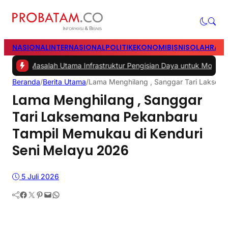
NASIONAL
INTERNASIONAL
POLITIK
EKONOMI
BISNIS
OLAHRAG
Masalah Utama Infrastruktur Pengisian Daya untuk Mobil Listrik yang
Beranda
/
Berita Utama
/
Lama Menghilang , Sanggar Tari Laksem
Lama Menghilang , Sanggar
Tari Laksemana Pekanbaru
Tampil Memukau di Kenduri
Seni Melayu 2026
5 Juli 2026
Facebook
Twitter
Pinterest
Mail
WhatsApp