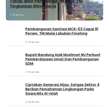
Tahap akhir Pembangunan RTLH, TNI
Tingkatkan Ritme Kerja
14 jam lalu
Pembangunan Sanitasi MCK-03 Capai 91
Persen, TNI Mulai Lakukan Finishing
14 jam lalu
Bupati Bandung Ajak Muslimat NU Perkuat
Pemberdayaan Umat Dan Pembangunan
SDM
18 jam lalu
Ciptakan Generasi Hijau, Satgas Sektor 4
Berikan Pemahaman Lingkungan Pada
Siswa Mts Al-Islah
18 jam lalu