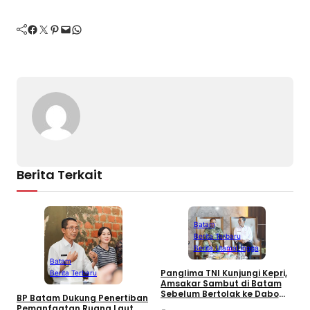
Facebook
Twitter
Pinterest
Mail
WhatsApp
Berita Terkait
Batam
Berita Terbaru
Berita Utama
Lingga
L
Batam
C
Panglima TNI Kunjungi Kepri,
Berita Terbaru
K
Amsakar Sambut di Batam
Sebelum Bertolak ke Dabo
BP Batam Dukung Penertiban
Singkep, Lingga
Pemanfaatan Ruang Laut