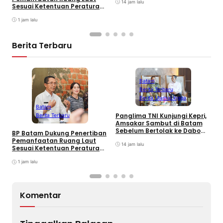
14 jam lalu
Sesuai Ketentuan Peraturan
Perundang-undangan
1 jam lalu
Berita Terbaru
Batam
Berita Terbaru
Berita Utama
Lingga
L
Batam
C
Panglima TNI Kunjungi Kepri,
Berita Terbaru
K
Amsakar Sambut di Batam
Sebelum Bertolak ke Dabo
BP Batam Dukung Penertiban
Singkep, Lingga
Pemanfaatan Ruang Laut
14 jam lalu
Sesuai Ketentuan Peraturan
Perundang-undangan
1 jam lalu
Komentar