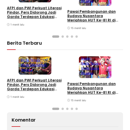
Peristiwa
O
AFPI dan PWI Perkuat Literasi
Pawai Pembangunan dan
P
Pindar, Pers Didorong Jadi
Budaya Nusantara
K
Garda Terdepan Edukasi
Meriahkan HUT Ke-81 RI di
C
Publik Lawan Pinjol Ilegal
Batam
1 menit lalu
15 menit lalu
Berita Terbaru
Batam
Berita Terbaru
Berita Terbaru
Berita Utama
Bisnis
Berita Utama
Nasional
Peristiwa
O
AFPI dan PWI Perkuat Literasi
Pawai Pembangunan dan
P
Pindar, Pers Didorong Jadi
Budaya Nusantara
K
Garda Terdepan Edukasi
Meriahkan HUT Ke-81 RI di
C
Publik Lawan Pinjol Ilegal
Batam
1 menit lalu
15 menit lalu
Komentar