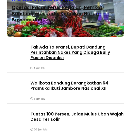
Operasi Pasar Terus Berjalan, Pemkot
Bandung Waspadai Kenaikan Harga
Bawang dan Cabai
24 menit lalu
Tak Ada Toleransi, Bupati Bandung
Perintahkan Nakes Yang Diduga Bully
Pasien Disanksi
1 jam lalu
Walikota Bandung Berangkatkan 64
Pramuka Ikuti Jambore Nasional XII
1 jam lalu
Tuntas 100 Persen, Jalan Mulus Ubah Wajah
Desa Terisolir
20 jam lalu