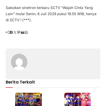
Saksikan sinetron terbaru SCTV “Wajah Cinta Yang
Lain” mulai Senin, 6 Juli 2026 pukul 19.55 WIB, hanya
di SCTV ! (***).
Facebook
Twitter
Pinterest
Mail
WhatsApp
Berita Terkait
Batam
Berita Terbaru
Berita Terbaru
Berita Utama
Bisnis
Berita Utama
Nasional