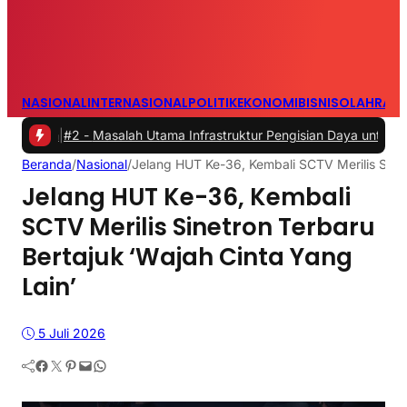
NASIONAL
INTERNASIONAL
POLITIK
EKONOMI
BISNIS
OLAHRAG
2 -
Masalah Utama Infrastruktur Pengisian Daya untuk Mobil Listrik 
Beranda
/
Nasional
/
Jelang HUT Ke-36, Kembali SCTV Merilis Sinet
Jelang HUT Ke-36, Kembali
SCTV Merilis Sinetron Terbaru
Bertajuk ‘Wajah Cinta Yang
Lain’
5 Juli 2026
Facebook
Twitter
Pinterest
Mail
WhatsApp