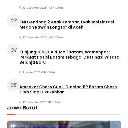
13 Desember 2025
•
1.084 Dilihat
03
TNI Gendong 2 Anak Kembar, Evakuasi Lintasi
Medan Rawan Longsor di Aceh
13 Desember 2025
•
1.040 Dilihat
04
Kunjungi K SQUARE Mall Batam, Wamenpar :
Perkuat Posisi Batam sebagai Destinasi Wisata
Belanja Baru
1 Januari 2026
•
919 Dilihat
05
Amsakar Chess Cup II Digelar, BP Batam Chess
Club Siap Dikukuhkan
13 Desember 2025
•
719 Dilihat
Jawa Barat
Bandung
Berita Terbaru
Berita Utama
Nasional