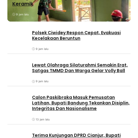
Keramik
9 jam lalu
Polsek Ciwidey Respon Cepat, Evakuasi
Kecelakaan Beruntun
9 jam lalu
Lewat Olahraga Silaturahmi Semakin Erat,
Satgas TMMD Dan Warga Gelar Volly Ball
9 jam lalu
Calon Paskibraka Masuk Pemusatan
Latihan, Bupati Bandung Tekankan Disiplin,
Integritas Dan Nasionalisme
13 jam lalu
Terima Kunjungan DPRD Cianjur, Bupati