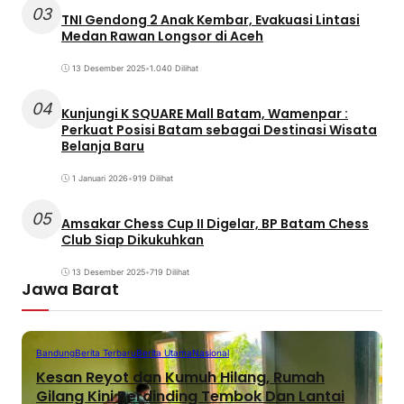
03
TNI Gendong 2 Anak Kembar, Evakuasi Lintasi
Medan Rawan Longsor di Aceh
13 Desember 2025
•
1.040 Dilihat
04
Kunjungi K SQUARE Mall Batam, Wamenpar :
Perkuat Posisi Batam sebagai Destinasi Wisata
Belanja Baru
1 Januari 2026
•
919 Dilihat
05
Amsakar Chess Cup II Digelar, BP Batam Chess
Club Siap Dikukuhkan
13 Desember 2025
•
719 Dilihat
Jawa Barat
Bandung
Berita Terbaru
Berita Utama
Nasional
Kesan Reyot dan Kumuh Hilang, Rumah
Gilang Kini Berdinding Tembok Dan Lantai