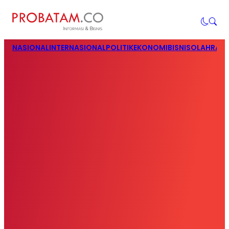
NASIONAL
INTERNASIONAL
POLITIK
EKONOMI
BISNIS
OLAHRAG