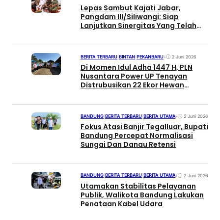
Lepas Sambut Kajati Jabar,
Pangdam III/Siliwangi: Siap
Lanjutkan Sinergitas Yang Telah
Terbangun
BERITA TERBARU
|
BINTAN
|
PEKANBARU
•
2 Juni 2026
Di Momen Idul Adha 1447 H, PLN
Nusantara Power UP Tenayan
Distrubusikan 22 Ekor Hewan
Kurban untuk Masyarakat
BANDUNG
|
BERITA TERBARU
|
BERITA UTAMA
•
2 Juni 2026
Fokus Atasi Banjir Tegalluar, Bupati
Bandung Percepat Normalisasi
Sungai Dan Danau Retensi
BANDUNG
|
BERITA TERBARU
|
BERITA UTAMA
•
2 Juni 2026
Utamakan Stabilitas Pelayanan
Publik, Walikota Bandung Lakukan
Penataan Kabel Udara