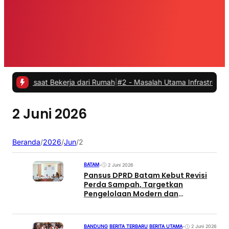
s saat Bekerja dari Rumah
|
#2 -
Masalah Utama Infrastruktur Pengisi
2 Juni 2026
Beranda
/
2026
/
Jun
/
2
BATAM
•
2 Juni 2026
Pansus DPRD Batam Kebut Revisi
Perda Sampah, Targetkan
Pengelolaan Modern dan
Berkelanjutan
BANDUNG
|
BERITA TERBARU
|
BERITA UTAMA
•
2 Juni 2026