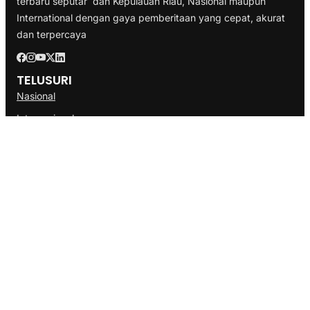
terbaru seputar dan Kepulauan Riau, Nasional maupun
International dengan gaya pemberitaan yang cepat, akurat
dan terpercaya
TELUSURI
Nasional
Internasional
Bisnis
Ekonomi
Politik
Olahraga
INFORMASI
Redaksi
Tentang Kami
Disclaimer