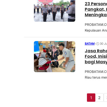
23 Person
Pangkat, 
Meningka
PROBATAM.CO,
Kepulauan An
BATAM
•
30 J
Jasa Raha
Food, Ini
bagi Mas
PROBATAM.CO,
Riau terus me
1
2