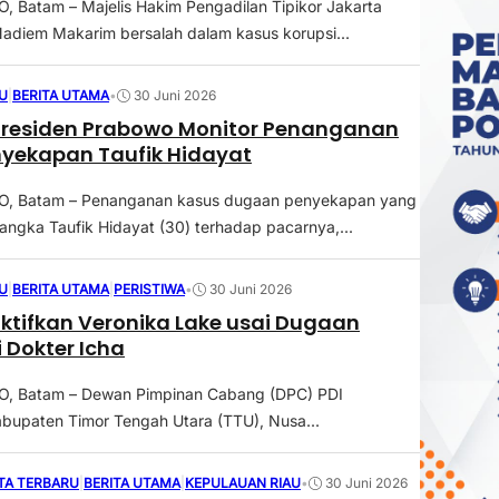
Batam – Majelis Hakim Pengadilan Tipikor Jakarta
diem Makarim bersalah dalam kasus korupsi...
U
|
BERITA UTAMA
•
30 Juni 2026
Presiden Prabowo Monitor Penanganan
yekapan Taufik Hidayat
, Batam – Penanganan kasus dugaan penyekapan yang
sangka Taufik Hidayat (30) terhadap pacarnya,...
U
|
BERITA UTAMA
|
PERISTIWA
•
30 Juni 2026
ktifkan Veronika Lake usai Dugaan
i Dokter Icha
 Batam – Dewan Pimpinan Cabang (DPC) PDI
bupaten Timor Tengah Utara (TTU), Nusa...
TA TERBARU
|
BERITA UTAMA
|
KEPULAUAN RIAU
•
30 Juni 2026