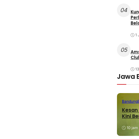
04
Kun
Per
Bel
1 
05
Ams
Clu
1
Jawa 
Bandung
Kesan 
Kini B
10 jam 