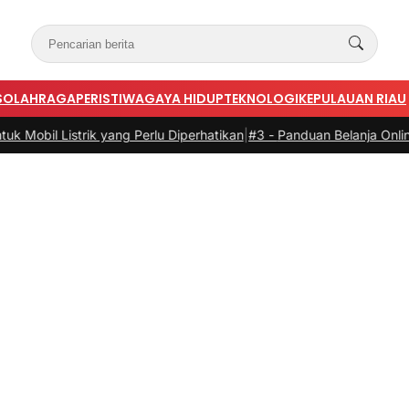
S
OLAHRAGA
PERISTIWA
GAYA HIDUP
TEKNOLOGI
KEPULAUAN RIAU
trik yang Perlu Diperhatikan
|
#3 -
Panduan Belanja Online Cerdas: P