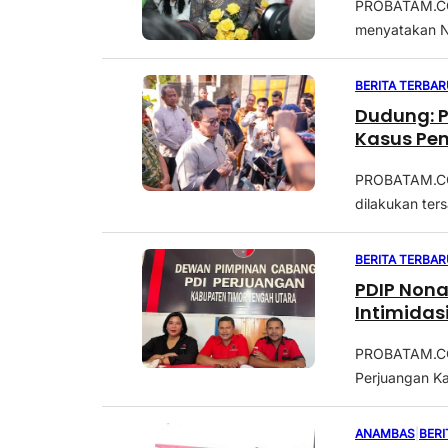
PROBATAM.CO, 
menyatakan Na
BERITA TERBAR
Dudung: 
Kasus Pen
PROBATAM.CO
dilakukan ter
BERITA TERBAR
PDIP Nona
Intimidas
PROBATAM.CO,
Perjuangan Ka
ANAMBAS
|
BERI