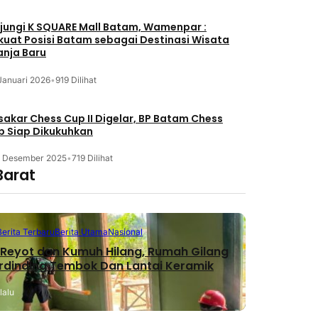
jungi K SQUARE Mall Batam, Wamenpar :
kuat Posisi Batam sebagai Destinasi Wisata
anja Baru
Januari 2026
•
919 Dilihat
akar Chess Cup II Digelar, BP Batam Chess
b Siap Dikukuhkan
3 Desember 2025
•
719 Dilihat
Barat
Berita Terbaru
Berita Utama
Nasional
Reyot dan Kumuh Hilang, Rumah Gilang
erdinding Tembok Dan Lantai Keramik
lalu