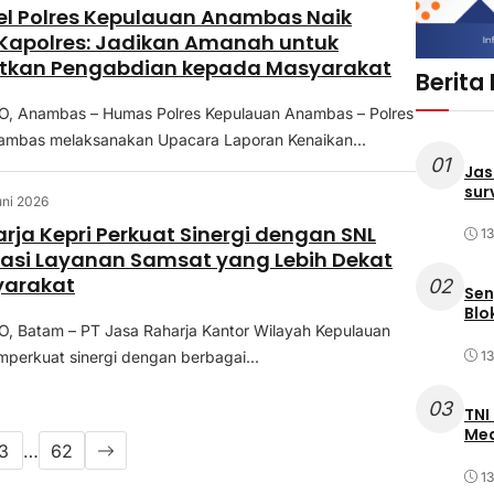
el Polres Kepulauan Anambas Naik
Kapolres: Jadikan Amanah untuk
tkan Pengabdian kepada Masyarakat
Berita
 Anambas – Humas Polres Kepulauan Anambas – Polres
ambas melaksanakan Upacara Laporan Kenaikan...
01
Jas
sur
uni 2026
rja Kepri Perkuat Sinergi dengan SNL
1
siasi Layanan Samsat yang Lebih Dekat
yarakat
02
Sen
Blo
 Batam – PT Jasa Raharja Kantor Wilayah Kepulauan
1
mperkuat sinergi dengan berbagai...
03
TNI
Med
3
…
62
1