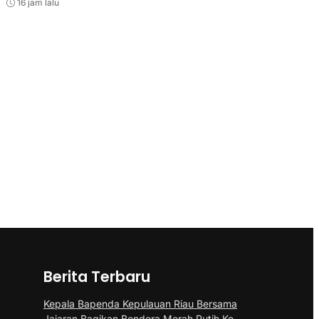
16 jam lalu
Berita Terbaru
Kepala Bapenda Kepulauan Riau Bersama
Jajaran Bagikan Bendera Merah Putih Ke