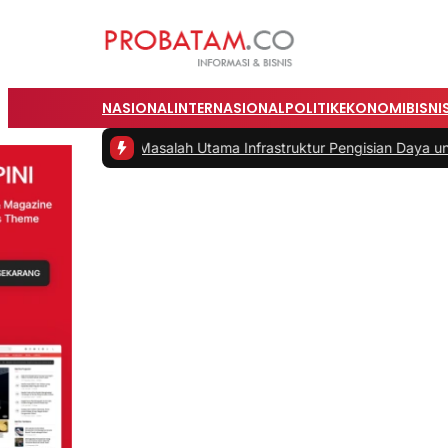
NASIONAL
INTERNASIONAL
POLITIK
EKONOMI
BISNI
umah
|
#2 -
Masalah Utama Infrastruktur Pengisian Daya untuk Mobil Lis