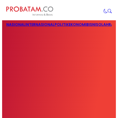
NASIONAL
INTERNASIONAL
POLITIK
EKONOMI
BISNIS
OLAHRAG