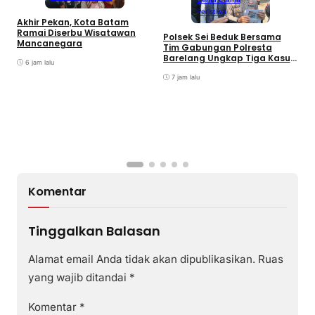
Peristiwa
Akhir Pekan, Kota Batam
A
Ramai Diserbu Wisatawan
S
Polsek Sei Beduk Bersama
Mancanegara
D
Tim Gabungan Polresta
Barelang Ungkap Tiga Kasus
6 jam lalu
Curanmor
7 jam lalu
Komentar
Tinggalkan Balasan
Alamat email Anda tidak akan dipublikasikan.
Ruas
yang wajib ditandai
*
Komentar
*