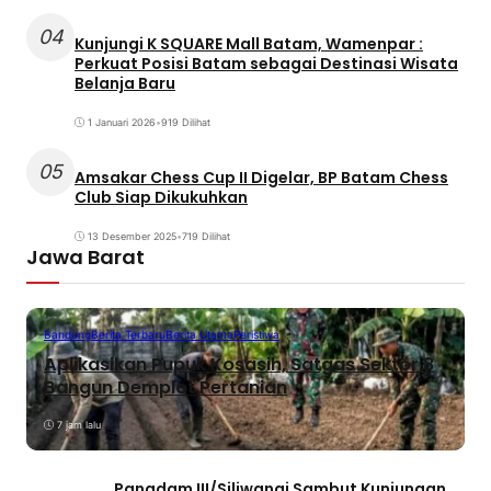
04
Kunjungi K SQUARE Mall Batam, Wamenpar :
Perkuat Posisi Batam sebagai Destinasi Wisata
Belanja Baru
1 Januari 2026
•
919 Dilihat
05
Amsakar Chess Cup II Digelar, BP Batam Chess
Club Siap Dikukuhkan
13 Desember 2025
•
719 Dilihat
Jawa Barat
Bandung
Berita Terbaru
Berita Utama
Peristiwa
Aplikasikan Pupuk Kosasih, Satgas Sektor 8
Bangun Demplot Pertanian
7 jam lalu
Pangdam III/Siliwangi Sambut Kunjungan