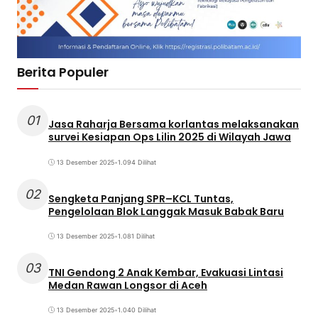
Berita Populer
01
Jasa Raharja Bersama korlantas melaksanakan
survei Kesiapan Ops Lilin 2025 di Wilayah Jawa
13 Desember 2025
•
1.094 Dilihat
02
Sengketa Panjang SPR–KCL Tuntas,
Pengelolaan Blok Langgak Masuk Babak Baru
13 Desember 2025
•
1.081 Dilihat
03
TNI Gendong 2 Anak Kembar, Evakuasi Lintasi
Medan Rawan Longsor di Aceh
13 Desember 2025
•
1.040 Dilihat