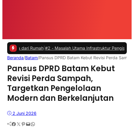
dari Rumah
|
#2 -
Masalah Utama Infrastruktur Pengisian Daya untuk Mo
Beranda
/
Batam
/
Pansus DPRD Batam Kebut Revisi Perda Sampah
Pansus DPRD Batam Kebut
Revisi Perda Sampah,
Targetkan Pengelolaan
Modern dan Berkelanjutan
2 Juni 2026
Facebook
Twitter
Pinterest
Mail
WhatsApp