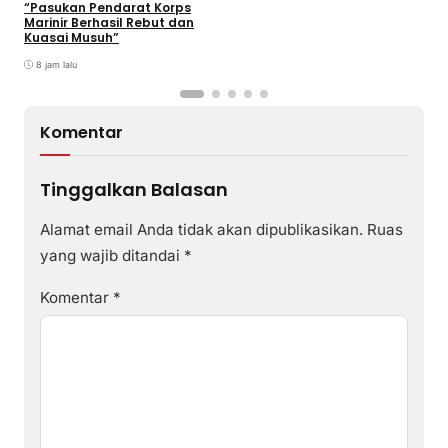
2026
“Pasukan Pendarat Korps
Marinir Berhasil Rebut dan
Kuasai Musuh”
8 jam lalu
Komentar
Tinggalkan Balasan
Alamat email Anda tidak akan dipublikasikan.
Ruas
yang wajib ditandai
*
Komentar
*