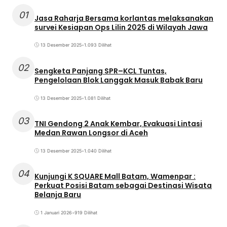
01
Jasa Raharja Bersama korlantas melaksanakan
survei Kesiapan Ops Lilin 2025 di Wilayah Jawa
13 Desember 2025
•
1.093 Dilihat
02
Sengketa Panjang SPR–KCL Tuntas,
Pengelolaan Blok Langgak Masuk Babak Baru
13 Desember 2025
•
1.081 Dilihat
03
TNI Gendong 2 Anak Kembar, Evakuasi Lintasi
Medan Rawan Longsor di Aceh
13 Desember 2025
•
1.040 Dilihat
04
Kunjungi K SQUARE Mall Batam, Wamenpar :
Perkuat Posisi Batam sebagai Destinasi Wisata
Belanja Baru
1 Januari 2026
•
919 Dilihat