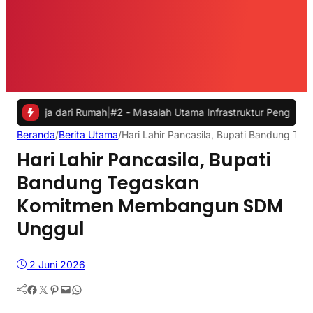
 dari Rumah
|
#2 -
Masalah Utama Infrastruktur Pengisian Daya untuk M
Beranda
/
Berita Utama
/
Hari Lahir Pancasila, Bupati Bandung 
Hari Lahir Pancasila, Bupati
Bandung Tegaskan
Komitmen Membangun SDM
Unggul
2 Juni 2026
Facebook
Twitter
Pinterest
Mail
WhatsApp