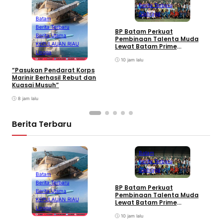
Berita Terbaru
Olahraga
Batam
Berita Terbaru
BP Batam Perkuat
P
Berita Utama
Pembinaan Talenta Muda
S
KEPULAUAN RIAU
Lewat Batam Prime
M
Lingga
International Grassroot
C
Football sebagai Festival
10 jam lalu
2026
“Pasukan Pendarat Korps
Marinir Berhasil Rebut dan
Kuasai Musuh”
8 jam lalu
Berita Terbaru
Batam
Berita Terbaru
Olahraga
Batam
Berita Terbaru
BP Batam Perkuat
P
Berita Utama
Pembinaan Talenta Muda
S
KEPULAUAN RIAU
Lewat Batam Prime
M
Lingga
International Grassroot
C
Football sebagai Festival
10 jam lalu