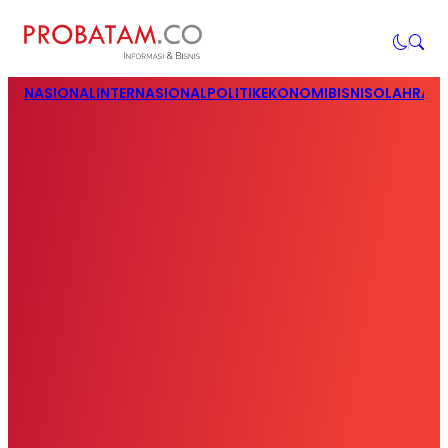
NASIONAL
INTERNASIONAL
POLITIK
EKONOMI
BISNIS
OLAHRAG