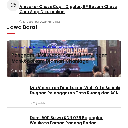
05
Amsakar Chess Cup II Digelar, BP Batam Chess
Club Siap Dikukuhkan
13 Desember 2025
•
719 Dilihat
Jawa Barat
Bandung
Berita Terbaru
Berita Utama
Peristiwa
Pangdam III/Siliwangi Sambut Kunjungan
Menkopolkam Djamari Chaniago
10 jam lalu
Izin Videotron Dibekukan, Wali Kota Selidiki
Dugaan Pelanggaran Tata Ruang dan ASN
11 jam lalu
Demi 900 Siswa SDN 026 Bojongloa,
Walikota Farhan Padang Badan