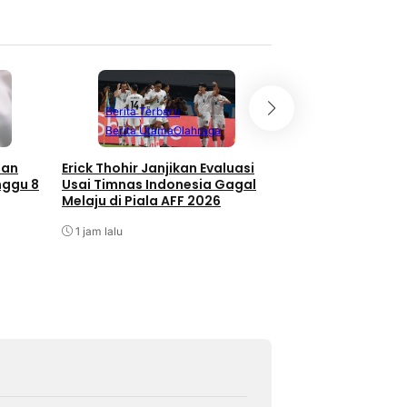
Berita Terbaru
Berita Terbaru
Berita Utama
Olahraga
Berita Utama
O
san
Erick Thohir Janjikan Evaluasi
Seri Lawan Singap
nggu 8
Usai Timnas Indonesia Gagal
Indonesia Tersingk
Melaju di Piala AFF 2026
AFF
1 jam lalu
1 jam lalu