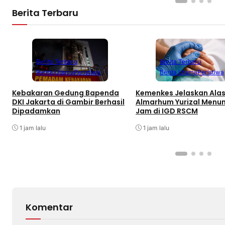
Berita Terbaru
Berita Terbaru
Berita Terbaru
Berita Utama
Peristiwa
Berita Utama
Peristiwa
Kebakaran Gedung Bapenda
Kemenkes Jelaskan Ala
DKI Jakarta di Gambir Berhasil
Almarhum Yurizal Menu
Dipadamkan
Jam di IGD RSCM
1 jam lalu
1 jam lalu
Komentar