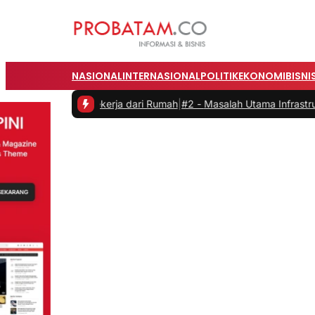
NASIONAL
INTERNASIONAL
POLITIK
EKONOMI
BISNI
at Bekerja dari Rumah
|
#2 -
Masalah Utama Infrastruktur Pengisian D