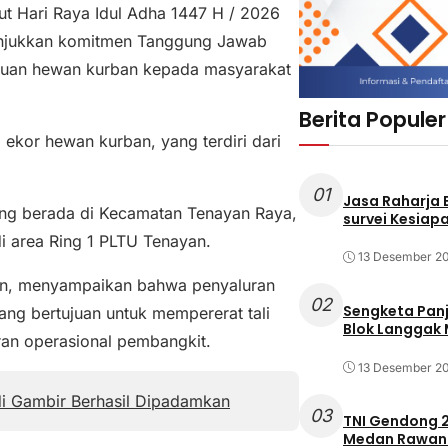
 Hari Raya Idul Adha 1447 H / 2026
njukkan komitmen Tanggung Jawab
ntuan hewan kurban kepada masyarakat
Berita Populer
 ekor hewan kurban, yang terdiri dari
01
Jasa Raharja
ang berada di Kecamatan Tenayan Raya,
survei Kesiapa
 area Ring 1 PLTU Tenayan.
13 Desember 2
an, menyampaikan bahwa penyaluran
02
Sengketa Pan
ng bertujuan untuk mempererat tali
Blok Langgak
ran operasional pembangkit.
13 Desember 2
i Gambir Berhasil Dipadamkan
03
TNI Gendong 2
Medan Rawan 