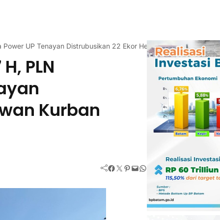
a Power UP Tenayan Distrubusikan 22 Ekor Hewan Kurban untuk Ma
 H, PLN
nayan
Hewan Kurban
Facebook
Twitter
Pinterest
Mail
WhatsApp