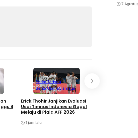
7 Agustu
Berita Terbaru
Berita Terbaru
Berita Utama
Olahraga
Berita Utama
O
san
Erick Thohir Janjikan Evaluasi
Seri Lawan Singap
nggu 8
Usai Timnas Indonesia Gagal
Indonesia Tersingk
Melaju di Piala AFF 2026
AFF
1 jam lalu
1 jam lalu