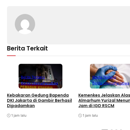
Berita Terkait
Berita Terbaru
Berita Terbaru
Berita Utama
Peristiwa
Berita Utama
Peristiwa
Kebakaran Gedung Bapenda
Kemenkes Jelaskan Ala
DKI Jakarta di Gambir Berhasil
Almarhum Yurizal Menu
Dipadamkan
Jam di IGD RSCM
1 jam lalu
1 jam lalu