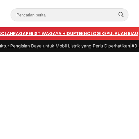
S
OLAHRAGA
PERISTIWA
GAYA HIDUP
TEKNOLOGI
KEPULAUAN RIAU
aya untuk Mobil Listrik yang Perlu Diperhatikan
|
#3 -
Panduan Belanj