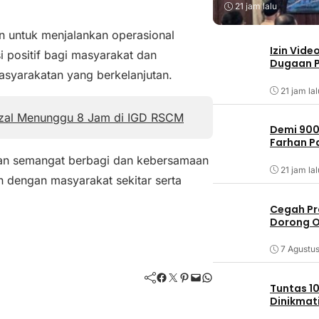
21 jam lalu
 untuk menjalankan operasional
Izin Vide
 positif bagi masyarakat dan
Dugaan P
asyarakatan yang berkelanjutan.
21 jam lal
izal Menunggu 8 Jam di IGD RSCM
Demi 900
Farhan 
pkan semangat berbagi dan kebersamaan
21 jam lal
 dengan masyarakat sekitar serta
Cegah Pr
Dorong O
7 Agustu
Facebook
Twitter
Pinterest
Mail
WhatsApp
Tuntas 10
Dinikmat