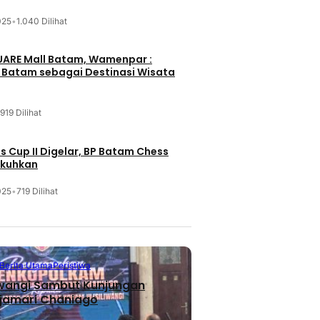
025
•
1.040 Dilihat
UARE Mall Batam, Wamenpar :
i Batam sebagai Destinasi Wisata
919 Dilihat
 Cup II Digelar, BP Batam Chess
ukuhkan
025
•
719 Dilihat
Berita Utama
Peristiwa
iwangi Sambut Kunjungan
jamari Chaniago