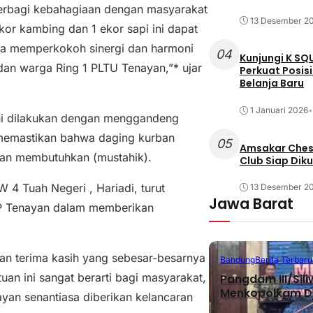
berbagi kebahagiaan dengan masyarakat
13 Desember 2
kor kambing dan 1 ekor sapi ini dapat
a memperkokoh sinergi dan harmoni
04
Kunjungi K SQ
 dan warga Ring 1 PLTU Tenayan,”* ujar
Perkuat Posis
Belanja Baru
1 Januari 2026
•
ini dilakukan dengan menggandeng
 memastikan bahwa daging kurban
05
Amsakar Chess
dan membutuhkan (mustahik).
Club Siap Dik
 4 Tuah Negeri , Hariadi, turut
13 Desember 2
Jawa Barat
UP Tenayan dalam memberikan
n terima kasih yang sebesar-besarnya
Bandung
Berita Terbaru
an ini sangat berarti bagi masyarakat,
Pangdam III/Sil
Menkopolkam D
yan senantiasa diberikan kelancaran