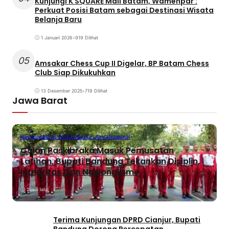
Kunjungi K SQUARE Mall Batam, Wamenpar :
Perkuat Posisi Batam sebagai Destinasi Wisata
Belanja Baru
1 Januari 2026
•
919 Dilihat
05
Amsakar Chess Cup II Digelar, BP Batam Chess
Club Siap Dikukuhkan
13 Desember 2025
•
719 Dilihat
Jawa Barat
Bandung
Berita Terbaru
Berita Utama
Nasional
Calon Paskibraka Masuk Pemusatan
Latihan, Bupati Bandung Tekankan Disiplin,
Integritas Dan Nasionalisme
2 jam lalu
Terima Kunjungan DPRD Cianjur, Bupati
Bandung Dorong Percepatan