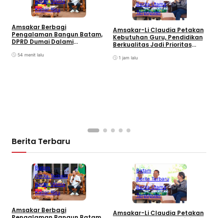
Berita Utama
Berita Utama
Kabar Riau
Terpopuler
C
Amsakar Berbagi
Amsakar-Li Claudia Petakan
S
Pengalaman Bangun Batam,
Kebutuhan Guru, Pendidikan
K
DPRD Dumai Dalami
Berkualitas Jadi Prioritas
Pendidikan hingga Investasi
Batam
54 menit lalu
1 jam lalu
Berita Terbaru
Batam
Batam
Berita Terbaru
Berita Terbaru
Berita Utama
Berita Utama
Kabar Riau
Terpopuler
C
Amsakar Berbagi
Amsakar-Li Claudia Petakan
S
Pengalaman Bangun Batam,