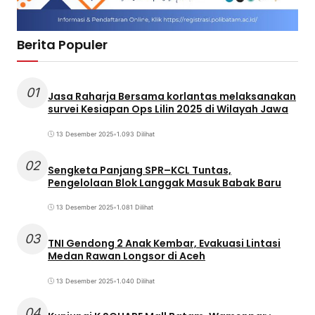
Berita Populer
01
Jasa Raharja Bersama korlantas melaksanakan
survei Kesiapan Ops Lilin 2025 di Wilayah Jawa
13 Desember 2025
•
1.093 Dilihat
02
Sengketa Panjang SPR–KCL Tuntas,
Pengelolaan Blok Langgak Masuk Babak Baru
13 Desember 2025
•
1.081 Dilihat
03
TNI Gendong 2 Anak Kembar, Evakuasi Lintasi
Medan Rawan Longsor di Aceh
13 Desember 2025
•
1.040 Dilihat
04