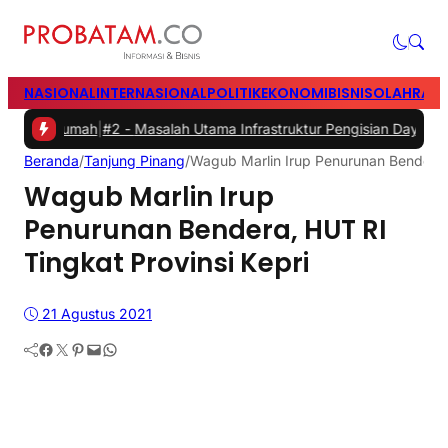
NASIONAL
INTERNASIONAL
POLITIK
EKONOMI
BISNIS
OLAHRAG
umah
|
#2 -
Masalah Utama Infrastruktur Pengisian Daya untuk Mobil Li
Beranda
/
Tanjung Pinang
/
Wagub Marlin Irup Penurunan Bendera, 
Wagub Marlin Irup
Penurunan Bendera, HUT RI
Tingkat Provinsi Kepri
21 Agustus 2021
Facebook
Twitter
Pinterest
Mail
WhatsApp