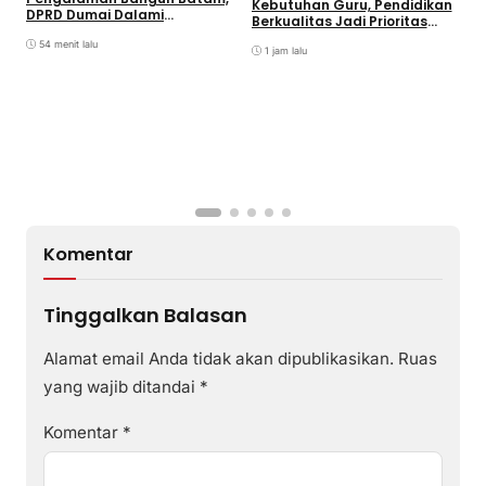
Kebutuhan Guru, Pendidikan
K
DPRD Dumai Dalami
Berkualitas Jadi Prioritas
Pendidikan hingga Investasi
Batam
54 menit lalu
1 jam lalu
Komentar
Tinggalkan Balasan
Alamat email Anda tidak akan dipublikasikan.
Ruas
yang wajib ditandai
*
Komentar
*