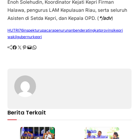
Enoh Solehudin, Koordinator Kejati Kepri Firman
Halawa, pengurus LAM Kepulauan Riau, serta seluruh
Asisten di Setda Kepri, dan Kepala OPD. (
*/adv
)
HUTRI76
inspekturupacarapenurunanbendera
tingkatprovinsikepri
wakilgubernurkepri
Facebook
Twitter
Pinterest
Mail
WhatsApp
Berita Terkait
Batam
Batam
Berita Terbaru
Berita Terbaru