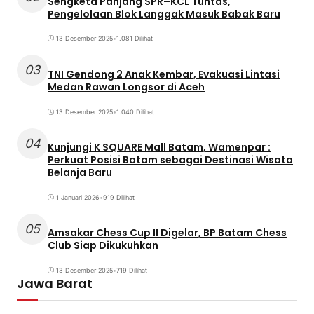
Sengketa Panjang SPR–KCL Tuntas,
Pengelolaan Blok Langgak Masuk Babak Baru
13 Desember 2025
•
1.081 Dilihat
03
TNI Gendong 2 Anak Kembar, Evakuasi Lintasi
Medan Rawan Longsor di Aceh
13 Desember 2025
•
1.040 Dilihat
04
Kunjungi K SQUARE Mall Batam, Wamenpar :
Perkuat Posisi Batam sebagai Destinasi Wisata
Belanja Baru
1 Januari 2026
•
919 Dilihat
05
Amsakar Chess Cup II Digelar, BP Batam Chess
Club Siap Dikukuhkan
13 Desember 2025
•
719 Dilihat
Jawa Barat