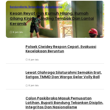
Bandung
Berita Terbaru
Berita Utama
Nasional
Kesan Reyot dan Kumuh Hilang, Rumah
Gilang Kini Berdinding Tembok Dan Lantai
Keramik
8 jam lalu
Polsek Ciwidey Respon Cepat, Evakuasi
Kecelakaan Beruntun
8 jam lalu
Lewat Olahraga Silaturahmi Semakin Erat,
Satgas TMMD Dan Warga Gelar Volly Ball
8 jam lalu
Calon Paskibraka Masuk Pemusatan
Latihan, Bupati Bandung Tekankan Disiplin,
Integritas Dan Nasionalisme