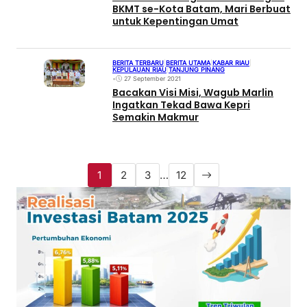
BKMT se-Kota Batam, Mari Berbuat
untuk Kepentingan Umat
BERITA TERBARU
|
BERITA UTAMA
|
KABAR RIAU
|
KEPULAUAN RIAU
|
TANJUNG PINANG
•
27 September 2021
Bacakan Visi Misi, Wagub Marlin
Ingatkan Tekad Bawa Kepri
Semakin Makmur
1
2
3
…
12