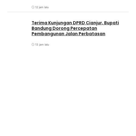
12 jam lalu
Terima Kunjungan DPRD Cianjur, Bupati
Bandung Dorong Percepatan
Pembangunan Jalan Perbatasan
13 jam lalu