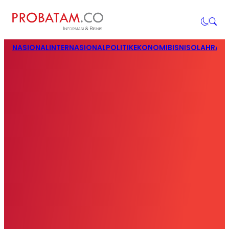
NASIONAL
INTERNASIONAL
POLITIK
EKONOMI
BISNIS
OLAHRAG