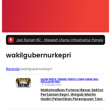
a dari Rumah
|
#2 -
Masalah Utama Infrastruktur Pengisian Daya untuk 
wakilgubernurkepri
Beranda
/
wakilgubernurkepri
BATAM
|
BERITA TERBARU
|
BERITA UTAMA
|
KABAR RIAU
|
KEPULAUAN RIAU
•
4 Oktober 2021
Maksimalkan Potensi Besar Sektor
Pertanian Kepri, Wagub Marlin
Hadiri Pelantikan Perempuan Tani
Indonesia