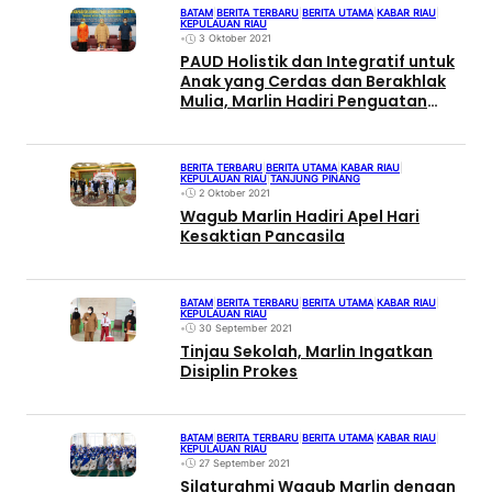
BATAM
|
BERITA TERBARU
|
BERITA UTAMA
|
KABAR RIAU
|
KEPULAUAN RIAU
•
3 Oktober 2021
PAUD Holistik dan Integratif untuk
Anak yang Cerdas dan Berakhlak
Mulia, Marlin Hadiri Penguatan
Kapasitas Bunda PAUD
BERITA TERBARU
|
BERITA UTAMA
|
KABAR RIAU
|
KEPULAUAN RIAU
|
TANJUNG PINANG
•
2 Oktober 2021
Wagub Marlin Hadiri Apel Hari
Kesaktian Pancasila
BATAM
|
BERITA TERBARU
|
BERITA UTAMA
|
KABAR RIAU
|
KEPULAUAN RIAU
•
30 September 2021
Tinjau Sekolah, Marlin Ingatkan
Disiplin Prokes
BATAM
|
BERITA TERBARU
|
BERITA UTAMA
|
KABAR RIAU
|
KEPULAUAN RIAU
•
27 September 2021
Silaturahmi Wagub Marlin dengan