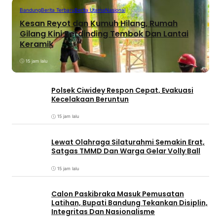
Bandung
Berita Terbaru
Berita Utama
Nasional
Kesan Reyot dan Kumuh Hilang, Rumah
Gilang Kini Berdinding Tembok Dan Lantai
Keramik
15 jam lalu
Polsek Ciwidey Respon Cepat, Evakuasi
Kecelakaan Beruntun
15 jam lalu
Lewat Olahraga Silaturahmi Semakin Erat,
Satgas TMMD Dan Warga Gelar Volly Ball
15 jam lalu
Calon Paskibraka Masuk Pemusatan
Latihan, Bupati Bandung Tekankan Disiplin,
Integritas Dan Nasionalisme