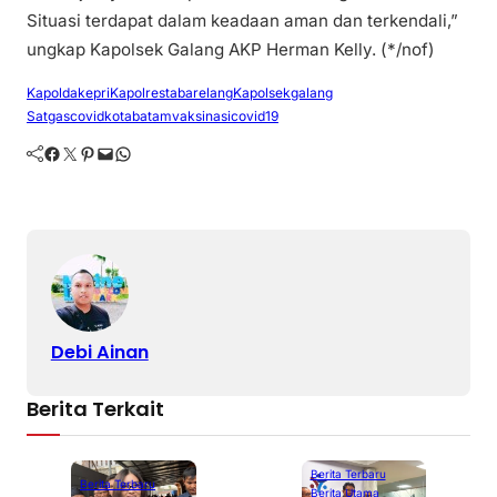
Situasi terdapat dalam keadaan aman dan terkendali,”
ungkap Kapolsek Galang AKP Herman Kelly. (*/nof)
Kapoldakepri
Kapolrestabarelang
Kapolsekgalang
Satgascovidkotabatam
vaksinasicovid19
Facebook
Twitter
Pinterest
Mail
WhatsApp
Debi Ainan
Berita Terkait
Berita Terbaru
Berita Terbaru
Berita Utama