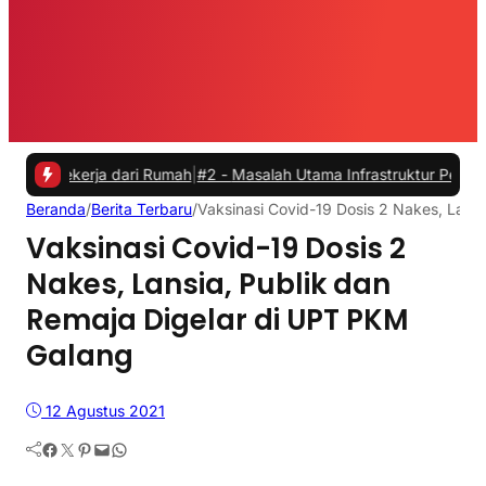
ekerja dari Rumah
|
#2 -
Masalah Utama Infrastruktur Pengisian Daya u
Beranda
/
Berita Terbaru
/
Vaksinasi Covid-19 Dosis 2 Nakes, Lans
Vaksinasi Covid-19 Dosis 2
Nakes, Lansia, Publik dan
Remaja Digelar di UPT PKM
Galang
12 Agustus 2021
Facebook
Twitter
Pinterest
Mail
WhatsApp