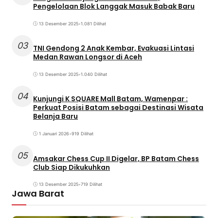
Pengelolaan Blok Langgak Masuk Babak Baru
13 Desember 2025
•
1.081 Dilihat
03
TNI Gendong 2 Anak Kembar, Evakuasi Lintasi
Medan Rawan Longsor di Aceh
13 Desember 2025
•
1.040 Dilihat
04
Kunjungi K SQUARE Mall Batam, Wamenpar :
Perkuat Posisi Batam sebagai Destinasi Wisata
Belanja Baru
1 Januari 2026
•
919 Dilihat
05
Amsakar Chess Cup II Digelar, BP Batam Chess
Club Siap Dikukuhkan
13 Desember 2025
•
719 Dilihat
Jawa Barat