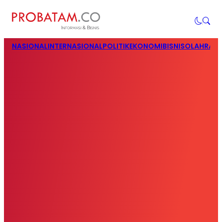
NASIONAL
INTERNASIONAL
POLITIK
EKONOMI
BISNIS
OLAHRAG