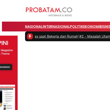
NASIONAL
INTERNASIONAL
POLITIK
EKONOMI
BISNI
duktivitas saat Bekerja dari Rumah
|
#2 -
Masalah Utama Infrastruktu