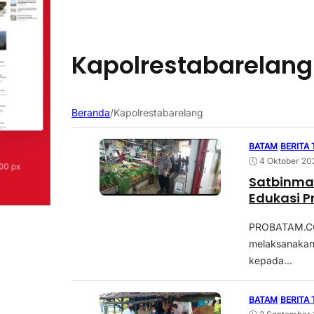
Kapolrestabarelang
Beranda
/
Kapolrestabarelang
BATAM
|
BERITA
4 Oktober 20
Satbinmas
Edukasi P
PROBATAM.CO,
melaksanakan 
kepada...
BATAM
|
BERITA