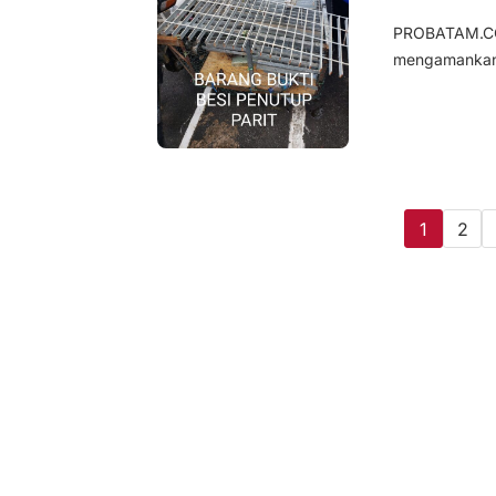
PROBATAM.CO,
mengamankan 2
1
2