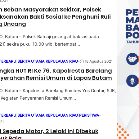
2021
 Beban Masyarakat Sekitar, Polsek
aksanakan Bakti Sosial ke Penghuni Ruli
ng Uncang
Batam – Polsek Batuaji gelar giat baksos pada
1) sekira pukul 10.00 wib, bertempat...
 TERBARU
|
BERITA UTAMA
|
KEPULAUAN RIAU
•
18 Agustus 2021
gka HUT RI Ke 76, Kapolresta Barelang
nyerahan Remisi Umum di Lapas Batam
 Batam – Kapolresta Barelang Kombes Yos Guntur, S.IK,
 Kegiatan Penyerahan Remisi Umum...
 TERBARU
|
BERITA UTAMA
|
KEPULAUAN RIAU
|
PERISTIWA
•
021
 Sepeda Motor, 2 Lelaki Ini Dibekuk
buk Baja