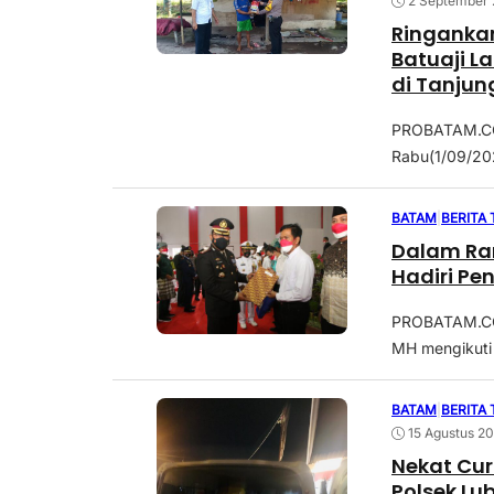
2 September 
Ringankan
Batuaji L
di Tanju
PROBATAM.CO, 
Rabu(1/09/202
BATAM
|
BERITA
Dalam Ran
Hadiri Pe
PROBATAM.CO,
MH mengikuti
BATAM
|
BERITA
15 Agustus 2
Nekat Curi
Polsek Lu