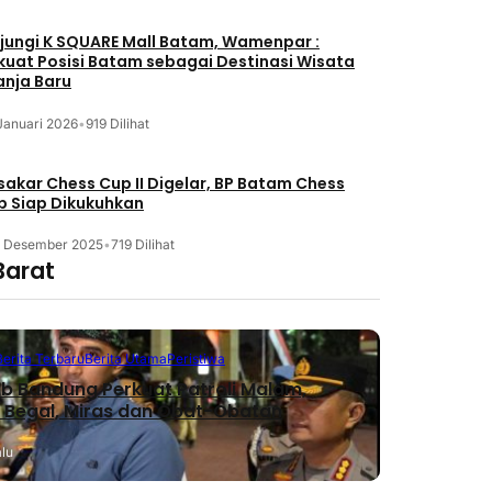
jungi K SQUARE Mall Batam, Wamenpar :
kuat Posisi Batam sebagai Destinasi Wisata
anja Baru
Januari 2026
•
919 Dilihat
akar Chess Cup II Digelar, BP Batam Chess
b Siap Dikukuhkan
3 Desember 2025
•
719 Dilihat
Barat
Berita Terbaru
Berita Utama
Peristiwa
 Bandung Perkuat Patroli Malam,
 Begal, Miras dan Obat-Obatan
alu