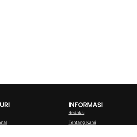
URI
INFORMASI
Redaksi
onal
Tentang Kami
Disclaimer