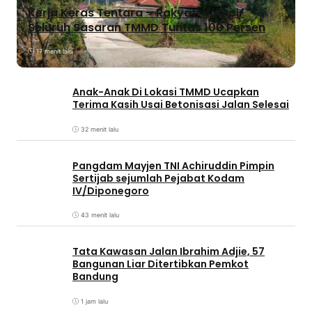
Kerja Keras Tentara – Rakyat, Hampir
Seluruh Sasaran TMMD Tuntas 100 Persen
17 menit lalu
Anak-Anak Di Lokasi TMMD Ucapkan
Terima Kasih Usai Betonisasi Jalan Selesai
32 menit lalu
Pangdam Mayjen TNI Achiruddin Pimpin
Sertijab sejumlah Pejabat Kodam
IV/Diponegoro
43 menit lalu
Tata Kawasan Jalan Ibrahim Adjie, 57
Bangunan Liar Ditertibkan Pemkot
Bandung
1 jam lalu