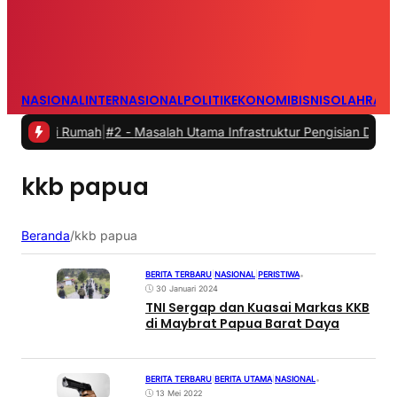
NASIONAL
INTERNASIONAL
POLITIK
EKONOMI
BISNIS
OLAHRAG
ari Rumah
|
#2 -
Masalah Utama Infrastruktur Pengisian Daya untuk Mo
kkb papua
Beranda
/
kkb papua
BERITA TERBARU
|
NASIONAL
|
PERISTIWA
•
30 Januari 2024
TNI Sergap dan Kuasai Markas KKB
di Maybrat Papua Barat Daya
BERITA TERBARU
|
BERITA UTAMA
|
NASIONAL
•
13 Mei 2022