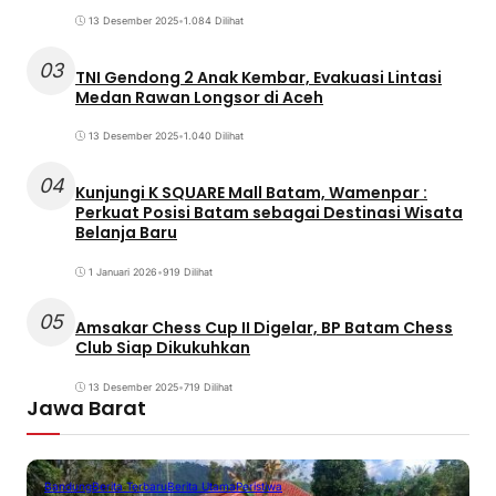
13 Desember 2025
•
1.084 Dilihat
03
TNI Gendong 2 Anak Kembar, Evakuasi Lintasi
Medan Rawan Longsor di Aceh
13 Desember 2025
•
1.040 Dilihat
04
Kunjungi K SQUARE Mall Batam, Wamenpar :
Perkuat Posisi Batam sebagai Destinasi Wisata
Belanja Baru
1 Januari 2026
•
919 Dilihat
05
Amsakar Chess Cup II Digelar, BP Batam Chess
Club Siap Dikukuhkan
13 Desember 2025
•
719 Dilihat
Jawa Barat
Bandung
Berita Terbaru
Berita Utama
Peristiwa