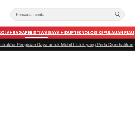
S
OLAHRAGA
PERISTIWA
GAYA HIDUP
TEKNOLOGI
KEPULAUAN RIAU
a untuk Mobil Listrik yang Perlu Diperhatikan
|
#3 -
Panduan Belanja 