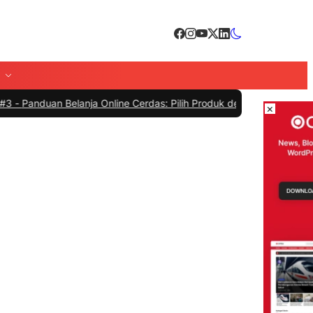
Online Cerdas: Pilih Produk dengan Bijak dan Hindari Penipuan
|
#4 -
×