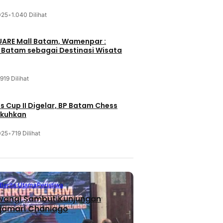
025
•
1.040 Dilihat
UARE Mall Batam, Wamenpar :
i Batam sebagai Destinasi Wisata
919 Dilihat
 Cup II Digelar, BP Batam Chess
ukuhkan
025
•
719 Dilihat
Berita Utama
Peristiwa
iwangi Sambut Kunjungan
jamari Chaniago