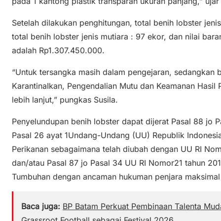
pada 1 kantong plastik transparan ukuran panjang,” ujar 
Setelah dilakukan penghitungan, total benih lobster jen
total benih lobster jenis mutiara : 97 ekor, dan nilai ba
adalah Rp1.307.450.000.
“Untuk tersangka masih dalam pengejaran, sedangkan b
KarantinaIkan, Pengendalian Mutu dan Keamanan Hasil 
lebih lanjut,” pungkas Susila.
Penyelundupan benih lobster dapat dijerat Pasal 88 jo P
Pasal 26 ayat 1Undang-Undang (UU) Republik Indonesi
Perikanan sebagaimana telah diubah dengan UU RI Nom
dan/atau Pasal 87 jo Pasal 34 UU RI Nomor21 tahun 201
Tumbuhan dengan ancaman hukuman penjara maksimal 6 
Baca juga:
BP Batam Perkuat Pembinaan Talenta Muda
Grassroot Football sebagai Festival 2026