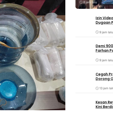
8 jam lalu
Izin Vide
Dugaan P
9 jam lalu
Demi 900
Farhan 
9 jam lalu
Cegah Pr
Dorong O
13 jam lal
Kesan Re
Kini Ber