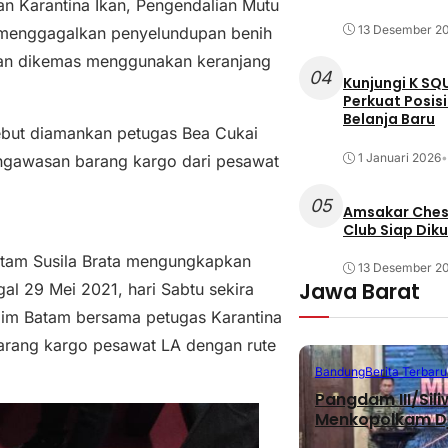
n Karantina Ikan, Pengendalian Mutu
13 Desember 2
 menggagalkan penyelundupan benih
ian dikemas menggunakan keranjang
04
Kunjungi K SQ
Perkuat Posis
Belanja Baru
rsebut diamankan petugas Bea Cukai
1 Januari 2026
•
ngawasan barang kargo dari pesawat
05
Amsakar Chess
Club Siap Dik
atam Susila Brata mengungkapkan
13 Desember 2
Jawa Barat
gal 29 Mei 2021, hari Sabtu sekira
im Batam bersama petugas Karantina
rang kargo pesawat LA dengan rute
Bandung
Berita Terbaru
Pangdam III/Sil
Menkopolkam D