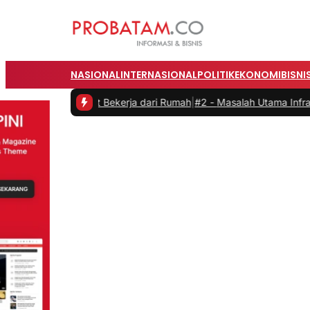
NASIONAL
INTERNASIONAL
POLITIK
EKONOMI
BISNI
 Bekerja dari Rumah
|
#2 -
Masalah Utama Infrastruktur Pengisian Day