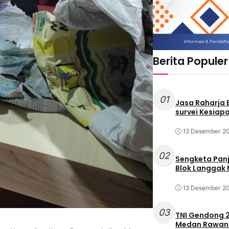
Berita Populer
01
Jasa Raharja
survei Kesiapa
13 Desember 2
02
Sengketa Pan
Blok Langgak
13 Desember 2
03
TNI Gendong 2
Medan Rawan 