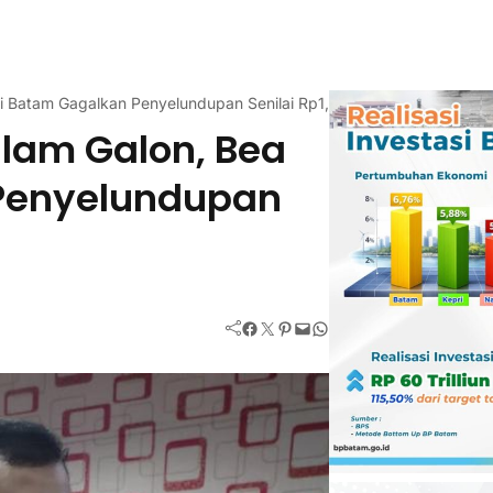
 Batam Gagalkan Penyelundupan Senilai Rp1,3 Miliar
alam Galon, Bea
Penyelundupan
Facebook
Twitter
Pinterest
Mail
WhatsApp