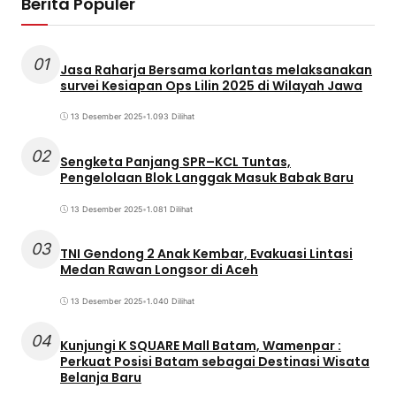
Berita Populer
01
Jasa Raharja Bersama korlantas melaksanakan
survei Kesiapan Ops Lilin 2025 di Wilayah Jawa
13 Desember 2025
•
1.093 Dilihat
02
Sengketa Panjang SPR–KCL Tuntas,
Pengelolaan Blok Langgak Masuk Babak Baru
13 Desember 2025
•
1.081 Dilihat
03
TNI Gendong 2 Anak Kembar, Evakuasi Lintasi
Medan Rawan Longsor di Aceh
13 Desember 2025
•
1.040 Dilihat
04
Kunjungi K SQUARE Mall Batam, Wamenpar :
Perkuat Posisi Batam sebagai Destinasi Wisata
Belanja Baru