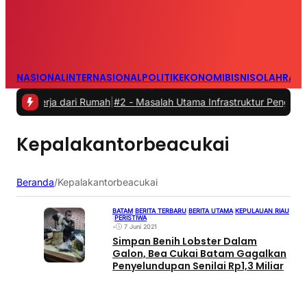
NASIONAL
INTERNASIONAL
POLITIK
EKONOMI
BISNIS
OLAHRAG
kerja dari Rumah
|
#2 -
Masalah Utama Infrastruktur Pengisian Daya u
Kepalakantorbeacukai
Beranda
/
Kepalakantorbeacukai
BATAM
|
BERITA TERBARU
|
BERITA UTAMA
|
KEPULAUAN RIAU
|
PERISTIWA
•
7 Juni 2021
Simpan Benih Lobster Dalam
Galon, Bea Cukai Batam Gagalkan
Penyelundupan Senilai Rp1,3 Miliar