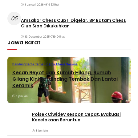
1 Januari 2026
•
919 Dilihat
05
Amsakar Chess Cup II Digelar, BP Batam Chess
Club Siap Dikukuhkan
13 Desember 2025
•
719 Dilihat
Jawa Barat
Bandung
Berita Terbaru
Berita Utama
Nasional
Kesan Reyot dan Kumuh Hilang, Rumah
Gilang Kini Berdinding Tembok Dan Lantai
Keramik
1 jam lalu
Polsek Ciwidey Respon Cepat, Evakuasi
Kecelakaan Beruntun
1 jam lalu