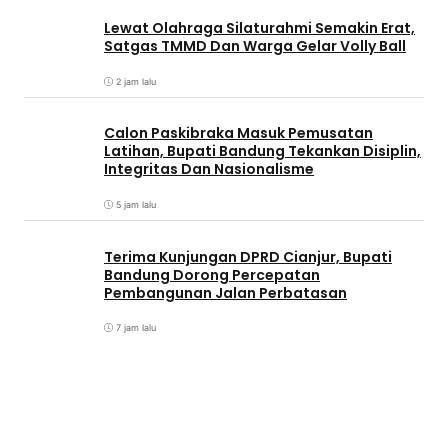
Lewat Olahraga Silaturahmi Semakin Erat,
Satgas TMMD Dan Warga Gelar Volly Ball
2 jam lalu
Calon Paskibraka Masuk Pemusatan
Latihan, Bupati Bandung Tekankan Disiplin,
Integritas Dan Nasionalisme
5 jam lalu
Terima Kunjungan DPRD Cianjur, Bupati
Bandung Dorong Percepatan
Pembangunan Jalan Perbatasan
7 jam lalu