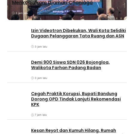
Menkopolkam Djamari Chaniago
3 jam lalu
Izin Videotron Dibekukan, Wali Kota Selidiki
Dugaan Pelanggaran Tata Ruang dan ASN
3 jam lalu
Demi 900 Siswa SDN 026 Bojongloa,
Walikota Farhan Padang Badan
3 jam lalu
Cegah Praktik Korupsi, Bupati Bandung
Dorong OPD Tindak Lanjuti Rekomendasi
KPK
7 jam lalu
Kesan Reyot dan Kumuh Hilang, Rumah