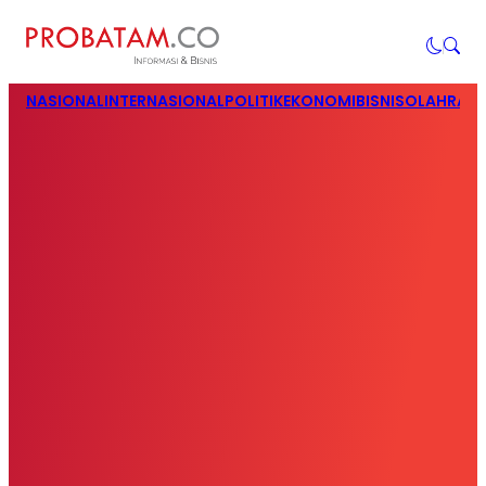
NASIONAL
INTERNASIONAL
POLITIK
EKONOMI
BISNIS
OLAHRAG