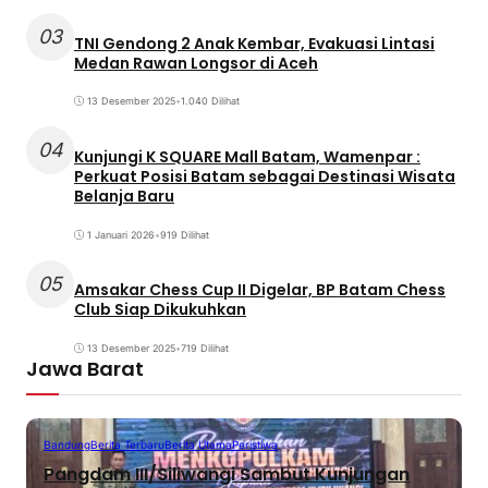
03
TNI Gendong 2 Anak Kembar, Evakuasi Lintasi
Medan Rawan Longsor di Aceh
13 Desember 2025
•
1.040 Dilihat
04
Kunjungi K SQUARE Mall Batam, Wamenpar :
Perkuat Posisi Batam sebagai Destinasi Wisata
Belanja Baru
1 Januari 2026
•
919 Dilihat
05
Amsakar Chess Cup II Digelar, BP Batam Chess
Club Siap Dikukuhkan
13 Desember 2025
•
719 Dilihat
Jawa Barat
Bandung
Berita Terbaru
Berita Utama
Peristiwa
Pangdam III/Siliwangi Sambut Kunjungan