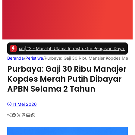
ah
|
#2 -
Masalah Utama Infrastruktur Pengisian Daya untuk Mobil List
Beranda
/
Peristiwa
/
Purbaya: Gaji 30 Ribu Manajer Kopdes Merah
Purbaya: Gaji 30 Ribu Manajer
Kopdes Merah Putih Dibayar
APBN Selama 2 Tahun
11 Mei 2026
Facebook
Twitter
Pinterest
Mail
WhatsApp