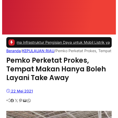
a Infrastruktur Pengisian Daya untuk Mobil Listrik yang Perlu Diper
Beranda
/
KEPULAUAN RIAU
/
Pemko Perketat Prokes, Tempat Ma
Pemko Perketat Prokes,
Tempat Makan Hanya Boleh
Layani Take Away
22 Mei 2021
Facebook
Twitter
Pinterest
Mail
WhatsApp