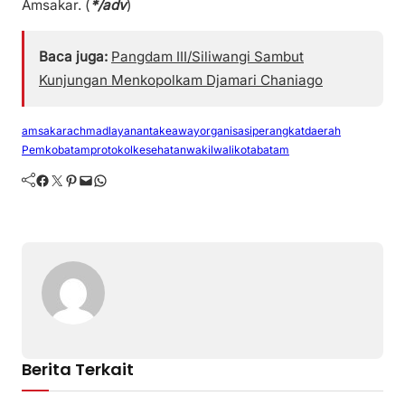
Amsakar. (
*/adv
)
Baca juga:
Pangdam III/Siliwangi Sambut
Kunjungan Menkopolkam Djamari Chaniago
amsakarachmad
layanantakeaway
organisasiperangkatdaerah
Pemkobatam
protokolkesehatan
wakilwalikotabatam
Facebook
Twitter
Pinterest
Mail
WhatsApp
Berita Terkait