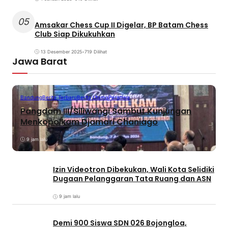
05
Amsakar Chess Cup II Digelar, BP Batam Chess
Club Siap Dikukuhkan
13 Desember 2025
•
719 Dilihat
Jawa Barat
Bandung
Berita Terbaru
Berita Utama
Peristiwa
Pangdam III/Siliwangi Sambut Kunjungan
Menkopolkam Djamari Chaniago
9 jam lalu
Izin Videotron Dibekukan, Wali Kota Selidiki
Dugaan Pelanggaran Tata Ruang dan ASN
9 jam lalu
Demi 900 Siswa SDN 026 Bojongloa,