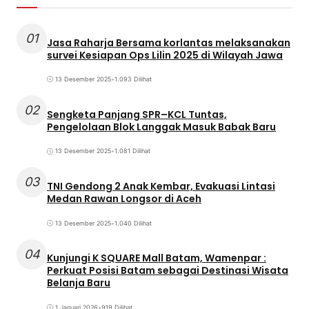
01
Jasa Raharja Bersama korlantas melaksanakan
survei Kesiapan Ops Lilin 2025 di Wilayah Jawa
13 Desember 2025
•
1.093 Dilihat
02
Sengketa Panjang SPR–KCL Tuntas,
Pengelolaan Blok Langgak Masuk Babak Baru
13 Desember 2025
•
1.081 Dilihat
03
TNI Gendong 2 Anak Kembar, Evakuasi Lintasi
Medan Rawan Longsor di Aceh
13 Desember 2025
•
1.040 Dilihat
04
Kunjungi K SQUARE Mall Batam, Wamenpar :
Perkuat Posisi Batam sebagai Destinasi Wisata
Belanja Baru
1 Januari 2026
•
919 Dilihat