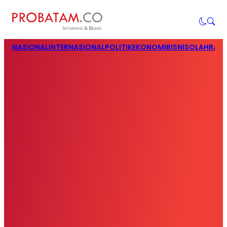
NASIONAL
INTERNASIONAL
POLITIK
EKONOMI
BISNIS
OLAHRAG