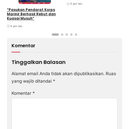
International Grassroot
C
Football sebagai Festival
8 jam lalu
2026
“Pasukan Pendarat Korps
Marinir Berhasil Rebut dan
Kuasai Musuh”
6 jam lalu
Komentar
Tinggalkan Balasan
Alamat email Anda tidak akan dipublikasikan.
Ruas
yang wajib ditandai
*
Komentar
*