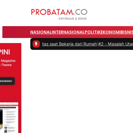
NASIONAL
INTERNASIONAL
POLITIK
EKONOMI
BISNI
roduktivitas saat Bekerja dari Rumah
|
#2 -
Masalah Utama Infrastruk