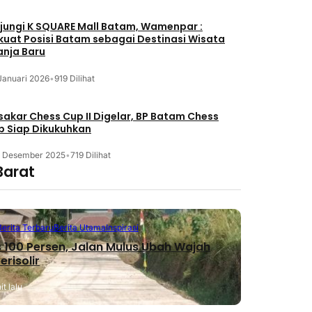
jungi K SQUARE Mall Batam, Wamenpar :
kuat Posisi Batam sebagai Destinasi Wisata
anja Baru
Januari 2026
•
919 Dilihat
akar Chess Cup II Digelar, BP Batam Chess
b Siap Dikukuhkan
3 Desember 2025
•
719 Dilihat
Barat
Berita Terbaru
Berita Utama
Inspirasi
 100 Persen, Jalan Mulus Ubah Wajah
erisolir
t lalu