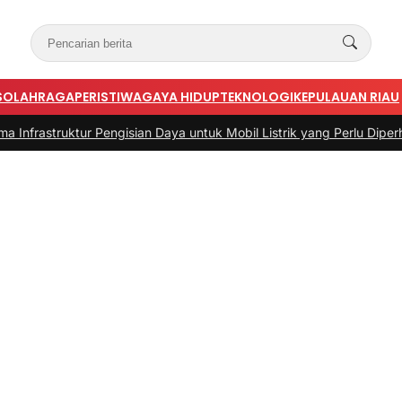
S
OLAHRAGA
PERISTIWA
GAYA HIDUP
TEKNOLOGI
KEPULAUAN RIAU
tur Pengisian Daya untuk Mobil Listrik yang Perlu Diperhatikan
|
#3 