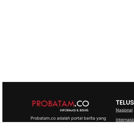
TELUS
Nasional
Probatam.co adalah portal berita yang
Internasi
menyajikan informasi terbaru seputar dan
Bisnis
Kepulauan Riau, Nasional maupun