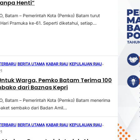
Tanpa Henti”
 Batam – Pemerintah Kota (Pemko) Batam turut
ari Pramuka ke-61. Seperti diketahui, setiap...
 TERBARU
|
BERITA UTAMA
|
KABAR RIAU
|
KEPULAUAN RIAU
•
21
Untuk Warga, Pemko Batam Terima 100
bako dari Baznas Kepri
 Batam – Pemerintah Kota (Pemko) Batam menerima
aket sembako dari Badan Amil...
 TERBARU
|
BERITA UTAMA
|
KABAR RIAU
|
KEPULAUAN RIAU
•
21