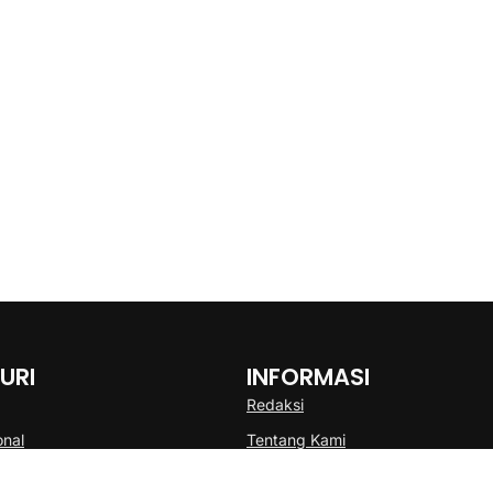
URI
INFORMASI
Redaksi
onal
Tentang Kami
Disclaimer