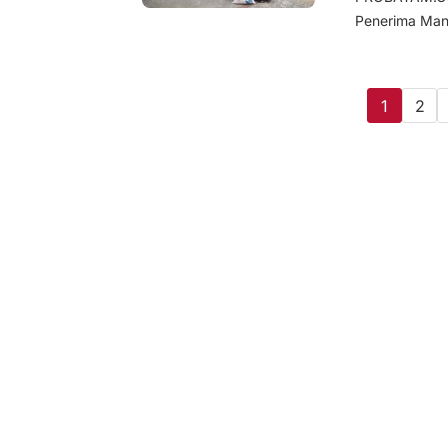
Penerima Manf
1
2