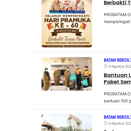
Berbakti 
PROBATAM.CO,
memperingati H
BATAM
|
BERITA
3 Agustus 20
Bantuan 
Paket Sem
PROBATAM.CO,
bantuan 100 p
BATAM
|
BERITA
3 Agustus 20