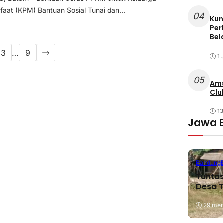
aat (KPM) Bantuan Sosial Tunai dan...
04
Kun
Per
Bel
3
…
9
1 
05
Ams
Clu
1
Jawa 
Bandung
Tuntas
Desa T
29 meni