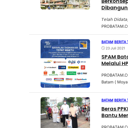
Berkonsep
Dibangun 
𝘛𝘦𝘭𝘢𝘩 𝘋𝘪𝘥𝘢𝘵
PROBATAM.CO,
BATAM
|
BERITA
23 Juli 2021
SPAM Bata
Melalui H
PROBATAM.CO,
Batam ( Moya 
BATAM
|
BERITA
Beras PPK
Bantu Me
PROBATAM.CO,