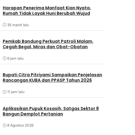
Harapan Penerima Manfaat Kian Nyata,
Rumah Tidak Layak Huni Berubah Wujud
35 menit lalu
Pemkab Bandung Perkuat Patroli Malam,
Cegah Begal, Miras dan Obat-Obatan
6 jam lalu
Bupati Citra Pitriyami Sampaikan Penjelasan
Rancangan KUBA dan PPASP Tahun 2026
11 jam lalu
Aplikasikan Pupuk Kosasih, Satgas Sektor 8
Bangun Demplot Pertanian
8 Agustus 2026