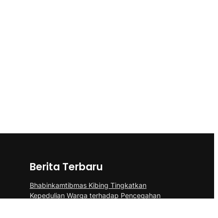
Berita Terbaru
Bhabinkamtibmas Kibing Tingkatkan
Kepedulian Warga terhadap Pencegahan
DBD