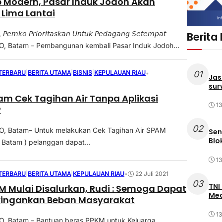
 Modern, Pasar Induk Jodoh Akan
Lima Lantai
, 𝘗𝘦𝘮𝘬𝘰 𝘗𝘳𝘪𝘰𝘳𝘪𝘵𝘢𝘴𝘬𝘢𝘯 𝘜𝘯𝘵𝘶𝘬 𝘗𝘦𝘥𝘢𝘨𝘢𝘯𝘨 𝘚𝘦𝘵𝘦𝘮𝘱𝘢𝘵
Berita
 Batam – Pembangunan kembali Pasar Induk Jodoh...
01
 TERBARU
|
BERITA UTAMA
|
BISNIS
|
KEPULAUAN RIAU
•
Jas
sur
m Cek Tagihan Air Tanpa Aplikasi
1
P
02
 Batam– Untuk melakukan Cek Tagihan Air SPAM
Sen
Blo
Batam ) pelanggan dapat...
1
 TERBARU
|
BERITA UTAMA
|
KEPULAUAN RIAU
•
22 Juli 2021
03
TNI
M Mulai Disalurkan, Rudi : Semoga Dapat
Med
ringankan Beban Masyarakat
1
 Batam – Bantuan beras PPKM untuk Keluarga