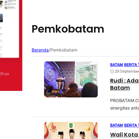
Pemkobatam
Beranda
/
Pemkobatam
BATAM
|
BERITA
29 September
Rudi : Ad
Batam
PROBATAM.CO
sinergitas an
BATAM
|
BERITA
Wali Kota