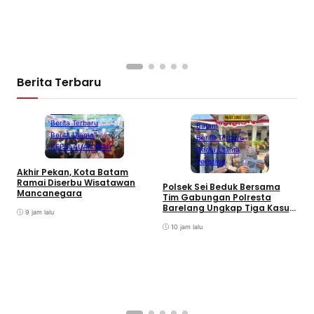
A
P
K
S
Berita Terbaru
Batam
Berita Terbaru
Batam
Berita Utama
Berita Terbaru
KEPULAUAN RIAU
Berita Utama
Peristiwa
Akhir Pekan, Kota Batam
A
Ramai Diserbu Wisatawan
S
Polsek Sei Beduk Bersama
Mancanegara
D
Tim Gabungan Polresta
Barelang Ungkap Tiga Kasus
9 jam lalu
Curanmor
10 jam lalu