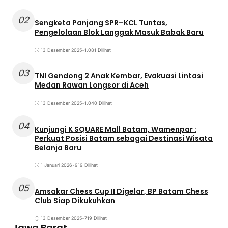
02
Sengketa Panjang SPR–KCL Tuntas,
Pengelolaan Blok Langgak Masuk Babak Baru
13 Desember 2025
•
1.081 Dilihat
03
TNI Gendong 2 Anak Kembar, Evakuasi Lintasi
Medan Rawan Longsor di Aceh
13 Desember 2025
•
1.040 Dilihat
04
Kunjungi K SQUARE Mall Batam, Wamenpar :
Perkuat Posisi Batam sebagai Destinasi Wisata
Belanja Baru
1 Januari 2026
•
919 Dilihat
05
Amsakar Chess Cup II Digelar, BP Batam Chess
Club Siap Dikukuhkan
13 Desember 2025
•
719 Dilihat
Jawa Barat