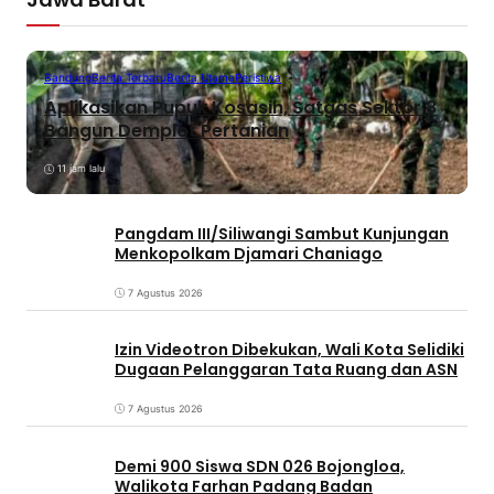
Bandung
Berita Terbaru
Berita Utama
Peristiwa
Aplikasikan Pupuk Kosasih, Satgas Sektor 8
Bangun Demplot Pertanian
11 jam lalu
Pangdam III/Siliwangi Sambut Kunjungan
Menkopolkam Djamari Chaniago
7 Agustus 2026
Izin Videotron Dibekukan, Wali Kota Selidiki
Dugaan Pelanggaran Tata Ruang dan ASN
7 Agustus 2026
Demi 900 Siswa SDN 026 Bojongloa,
Walikota Farhan Padang Badan