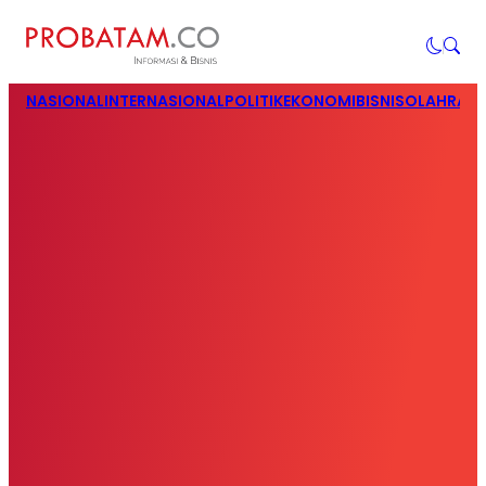
NASIONAL
INTERNASIONAL
POLITIK
EKONOMI
BISNIS
OLAHRAG