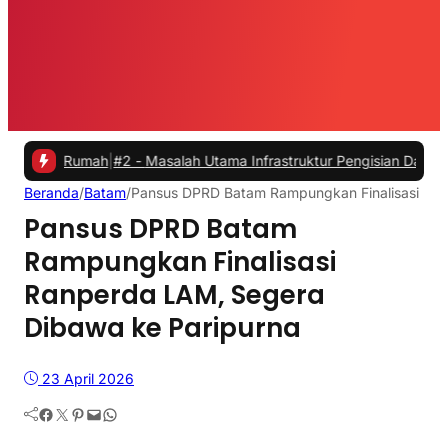
 Rumah
|
#2 -
Masalah Utama Infrastruktur Pengisian Daya untuk Mobil 
Beranda
/
Batam
/
Pansus DPRD Batam Rampungkan Finalisasi Ran
Pansus DPRD Batam
Rampungkan Finalisasi
Ranperda LAM, Segera
Dibawa ke Paripurna
23 April 2026
Facebook
Twitter
Pinterest
Mail
WhatsApp