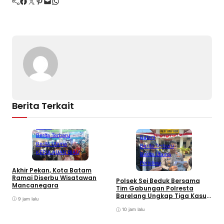
Facebook
Twitter
Pinterest
Mail
WhatsApp
Berita Terkait
Batam
Berita Terbaru
Batam
Berita Utama
Berita Terbaru
KEPULAUAN RIAU
Berita Utama
Peristiwa
Akhir Pekan, Kota Batam
Ramai Diserbu Wisatawan
Polsek Sei Beduk Bersama
Mancanegara
Tim Gabungan Polresta
Barelang Ungkap Tiga Kasus
9 jam lalu
Curanmor
10 jam lalu