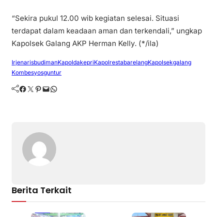
“Sekira pukul 12.00 wib kegiatan selesai. Situasi
terdapat dalam keadaan aman dan terkendali,” ungkap
Kapolsek Galang AKP Herman Kelly. (*/ila)
Irjenarisbudiman
Kapoldakepri
Kapolrestabarelang
Kapolsekgalang
Kombesyosguntur
Facebook
Twitter
Pinterest
Mail
WhatsApp
Berita Terkait
Batam