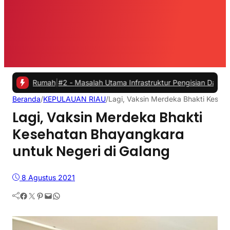
umah
|
#2 -
Masalah Utama Infrastruktur Pengisian Daya untuk Mobil Li
Beranda
/
KEPULAUAN RIAU
/
Lagi, Vaksin Merdeka Bhakti Keseh
Lagi, Vaksin Merdeka Bhakti
Kesehatan Bhayangkara
untuk Negeri di Galang
8 Agustus 2021
Facebook
Twitter
Pinterest
Mail
WhatsApp