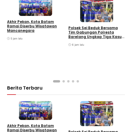
Berita Terbaru
Batam
Berita Utama
Berita Terbaru
KEPULAUAN RIAU
Berita Utama
Peristiwa
Akhir Pekan, Kota Batam
A
Ramai Diserbu Wisatawan
S
Polsek Sei Beduk Bersama
Mancanegara
D
Tim Gabungan Polresta
Barelang Ungkap Tiga Kasus
5 jam lalu
Curanmor
6 jam lalu
Berita Terbaru
Batam
Berita Terbaru
Batam
Berita Utama
Berita Terbaru
KEPULAUAN RIAU
Berita Utama
Peristiwa
Akhir Pekan, Kota Batam
A
Ramai Diserbu Wisatawan
S
Polsek Sei Beduk Bersama