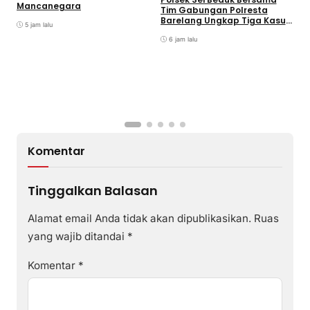
Mancanegara
D
Tim Gabungan Polresta
Barelang Ungkap Tiga Kasus
5 jam lalu
Curanmor
6 jam lalu
Komentar
Tinggalkan Balasan
Alamat email Anda tidak akan dipublikasikan.
Ruas
yang wajib ditandai
*
Komentar
*