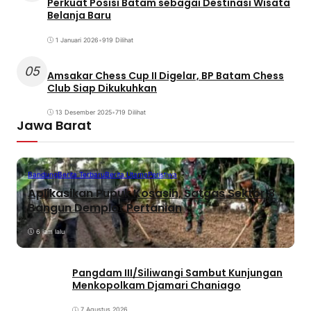
Perkuat Posisi Batam sebagai Destinasi Wisata
Belanja Baru
1 Januari 2026
•
919 Dilihat
05
Amsakar Chess Cup II Digelar, BP Batam Chess
Club Siap Dikukuhkan
13 Desember 2025
•
719 Dilihat
Jawa Barat
Bandung
Berita Terbaru
Berita Utama
Peristiwa
Aplikasikan Pupuk Kosasih, Satgas Sektor 8
Bangun Demplot Pertanian
6 jam lalu
Pangdam III/Siliwangi Sambut Kunjungan
Menkopolkam Djamari Chaniago
7 Agustus 2026