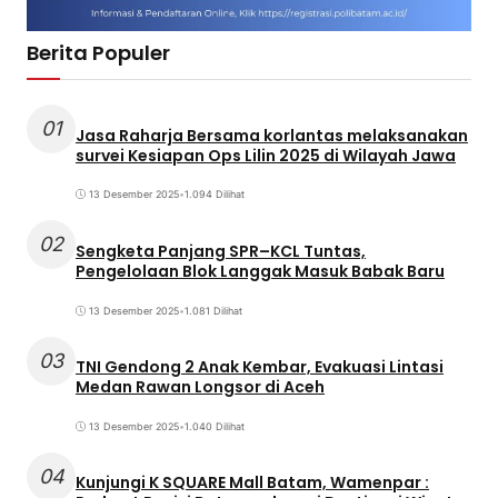
Berita Populer
01
Jasa Raharja Bersama korlantas melaksanakan
survei Kesiapan Ops Lilin 2025 di Wilayah Jawa
13 Desember 2025
•
1.094 Dilihat
02
Sengketa Panjang SPR–KCL Tuntas,
Pengelolaan Blok Langgak Masuk Babak Baru
13 Desember 2025
•
1.081 Dilihat
03
TNI Gendong 2 Anak Kembar, Evakuasi Lintasi
Medan Rawan Longsor di Aceh
13 Desember 2025
•
1.040 Dilihat
04
Kunjungi K SQUARE Mall Batam, Wamenpar :