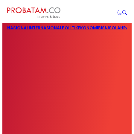
NASIONAL
INTERNASIONAL
POLITIK
EKONOMI
BISNIS
OLAHRAG