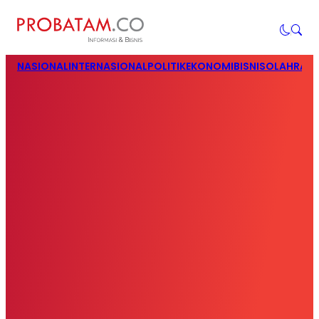
NASIONAL
INTERNASIONAL
POLITIK
EKONOMI
BISNIS
OLAHRAG