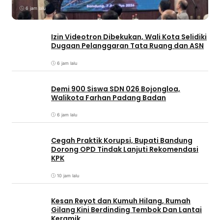
6 jam lalu
Izin Videotron Dibekukan, Wali Kota Selidiki
Dugaan Pelanggaran Tata Ruang dan ASN
6 jam lalu
Demi 900 Siswa SDN 026 Bojongloa,
Walikota Farhan Padang Badan
6 jam lalu
Cegah Praktik Korupsi, Bupati Bandung
Dorong OPD Tindak Lanjuti Rekomendasi
KPK
10 jam lalu
Kesan Reyot dan Kumuh Hilang, Rumah
Gilang Kini Berdinding Tembok Dan Lantai
Keramik