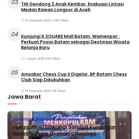
03
TNI Gendong 2 Anak Kembar, Evakuasi Lintasi
Medan Rawan Longsor di Aceh
13 Desember 2025
•
1.040 Dilihat
04
Kunjungi K SQUARE Mall Batam, Wamenpar :
Perkuat Posisi Batam sebagai Destinasi Wisata
Belanja Baru
1 Januari 2026
•
919 Dilihat
05
Amsakar Chess Cup II Digelar, BP Batam Chess
Club Siap Dikukuhkan
13 Desember 2025
•
719 Dilihat
Jawa Barat
Bandung
Berita Terbaru
Berita Utama
Peristiwa
Pangdam III/Siliwangi Sambut Kunjungan
Menkopolkam Djamari Chaniago