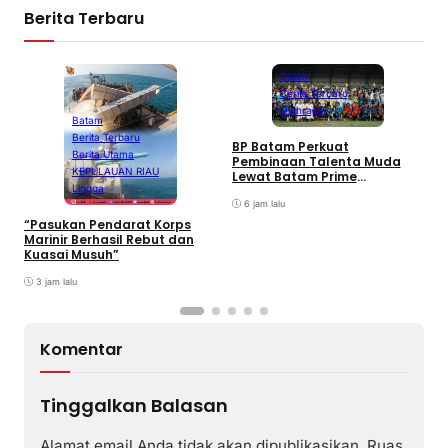
Berita Terbaru
Batam
Berita Terbaru
Olahraga
Batam
Berita Terbaru
BP Batam Perkuat
P
Berita Utama
Pembinaan Talenta Muda
S
KEPULAUAN RIAU
Lewat Batam Prime
M
Lingga
International Grassroot
C
Football sebagai Festival
6 jam lalu
2026
“Pasukan Pendarat Korps
Marinir Berhasil Rebut dan
Kuasai Musuh”
3 jam lalu
Komentar
Tinggalkan Balasan
Alamat email Anda tidak akan dipublikasikan.
Ruas