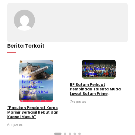
Berita Terkait
Batam
Berita Terbaru
Olahraga
Batam
Berita Terbaru
BP Batam Perkuat
P
Berita Utama
Pembinaan Talenta Muda
S
KEPULAUAN RIAU
Lewat Batam Prime
M
Lingga
International Grassroot
C
Football sebagai Festival
6 jam lalu
2026
“Pasukan Pendarat Korps
Marinir Berhasil Rebut dan
Kuasai Musuh”
3 jam lalu