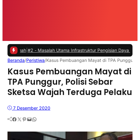
h
|
#2 -
Masalah Utama Infrastruktur Pengisian Daya untuk Mobil Listr
Beranda
/
Peristiwa
/
Kasus Pembuangan Mayat di TPA Punggur, Po
Kasus Pembuangan Mayat di
TPA Punggur, Polisi Sebar
Sketsa Wajah Terduga Pelaku
7 Desember 2020
Facebook
Twitter
Pinterest
Mail
WhatsApp