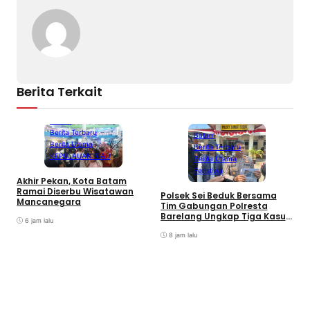
Berita Terkait
Batam
Berita Terbaru
Batam
Berita Utama
Berita Terbaru
KEPULAUAN RIAU
Berita Utama
Peristiwa
Akhir Pekan, Kota Batam
Ramai Diserbu Wisatawan
Polsek Sei Beduk Bersama
Mancanegara
Tim Gabungan Polresta
Barelang Ungkap Tiga Kasus
6 jam lalu
Curanmor
8 jam lalu
A
P
K
S