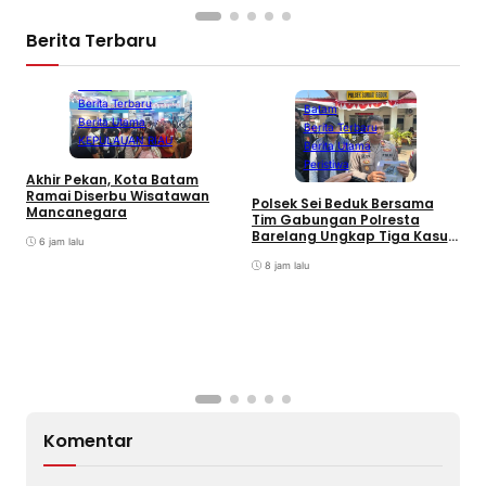
Berita Terbaru
Batam
Berita Terbaru
Batam
Berita Utama
Berita Terbaru
KEPULAUAN RIAU
Berita Utama
Peristiwa
Akhir Pekan, Kota Batam
A
Ramai Diserbu Wisatawan
S
Polsek Sei Beduk Bersama
Mancanegara
D
Tim Gabungan Polresta
Barelang Ungkap Tiga Kasus
6 jam lalu
Curanmor
8 jam lalu
Komentar