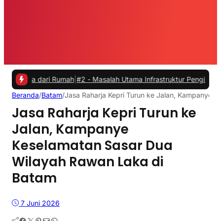
 dari Rumah
|
#2 -
Masalah Utama Infrastruktur Pengisian Daya untuk M
Beranda
/
Batam
/
Jasa Raharja Kepri Turun ke Jalan, Kampanye 
Jasa Raharja Kepri Turun ke
Jalan, Kampanye
Keselamatan Sasar Dua
Wilayah Rawan Laka di
Batam
7 Juni 2026
Facebook
Twitter
Pinterest
Mail
WhatsApp