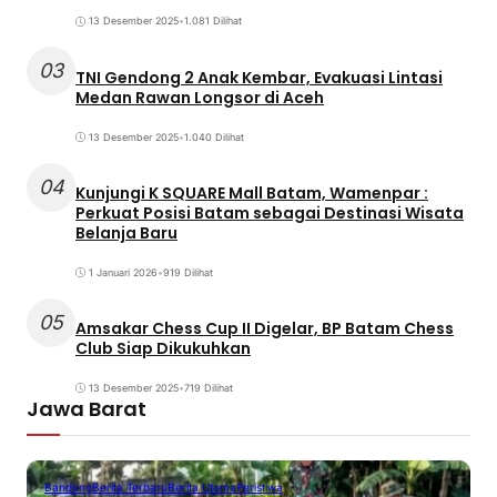
13 Desember 2025
•
1.081 Dilihat
03
TNI Gendong 2 Anak Kembar, Evakuasi Lintasi
Medan Rawan Longsor di Aceh
13 Desember 2025
•
1.040 Dilihat
04
Kunjungi K SQUARE Mall Batam, Wamenpar :
Perkuat Posisi Batam sebagai Destinasi Wisata
Belanja Baru
1 Januari 2026
•
919 Dilihat
05
Amsakar Chess Cup II Digelar, BP Batam Chess
Club Siap Dikukuhkan
13 Desember 2025
•
719 Dilihat
Jawa Barat
Bandung
Berita Terbaru
Berita Utama
Peristiwa