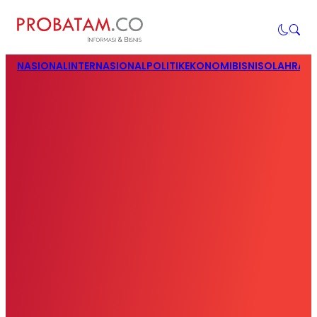
NASIONAL
INTERNASIONAL
POLITIK
EKONOMI
BISNIS
OLAHRAG