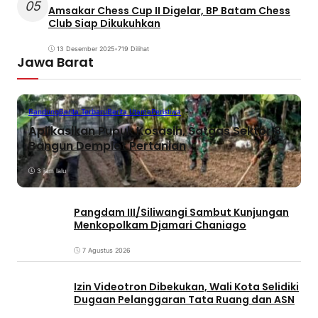
05
Amsakar Chess Cup II Digelar, BP Batam Chess
Club Siap Dikukuhkan
13 Desember 2025
•
719 Dilihat
Jawa Barat
Bandung
Berita Terbaru
Berita Utama
Peristiwa
Aplikasikan Pupuk Kosasih, Satgas Sektor 8
Bangun Demplot Pertanian
3 jam lalu
Pangdam III/Siliwangi Sambut Kunjungan
Menkopolkam Djamari Chaniago
7 Agustus 2026
Izin Videotron Dibekukan, Wali Kota Selidiki
Dugaan Pelanggaran Tata Ruang dan ASN