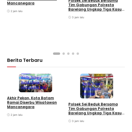
Polsek Sei Beduk Bersama
Mancanegara
Tim Gabungan Polresta
Barelang Ungkap Tiga Kasus
2 jam lalu
Curanmor
3 jam lalu
A
P
K
S
Berita Terbaru
Batam
Berita Terbaru
Batam
Berita Utama
Berita Terbaru
KEPULAUAN RIAU
Berita Utama
Peristiwa
Akhir Pekan, Kota Batam
A
Ramai Diserbu Wisatawan
S
Polsek Sei Beduk Bersama
Mancanegara
D
Tim Gabungan Polresta
Barelang Ungkap Tiga Kasus
2 jam lalu
Curanmor
3 jam lalu