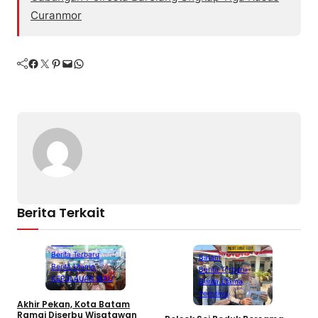
Curanmor
Facebook
Twitter
Pinterest
Mail
WhatsApp
Berita Terkait
Batam
Berita Terbaru
Batam
Berita Utama
Berita Terbaru
KEPULAUAN RIAU
Berita Utama
Peristiwa
Akhir Pekan, Kota Batam
Ramai Diserbu Wisatawan