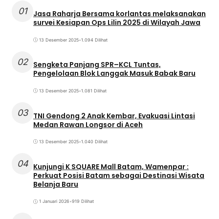
01
Jasa Raharja Bersama korlantas melaksanakan
survei Kesiapan Ops Lilin 2025 di Wilayah Jawa
13 Desember 2025
•
1.094 Dilihat
02
Sengketa Panjang SPR–KCL Tuntas,
Pengelolaan Blok Langgak Masuk Babak Baru
13 Desember 2025
•
1.081 Dilihat
03
TNI Gendong 2 Anak Kembar, Evakuasi Lintasi
Medan Rawan Longsor di Aceh
13 Desember 2025
•
1.040 Dilihat
04
Kunjungi K SQUARE Mall Batam, Wamenpar :
Perkuat Posisi Batam sebagai Destinasi Wisata
Belanja Baru
1 Januari 2026
•
919 Dilihat