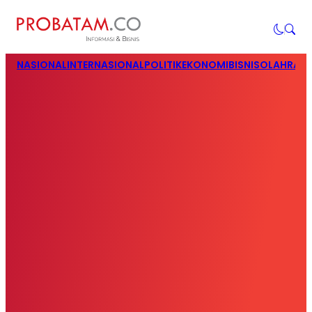
NASIONAL
INTERNASIONAL
POLITIK
EKONOMI
BISNIS
OLAHRAG