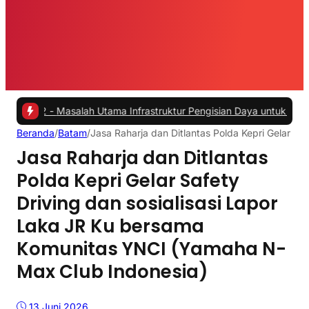
-
Masalah Utama Infrastruktur Pengisian Daya untuk Mobil Listrik yan
Beranda
/
Batam
/
Jasa Raharja dan Ditlantas Polda Kepri Gelar S
Jasa Raharja dan Ditlantas
Polda Kepri Gelar Safety
Driving dan sosialisasi Lapor
Laka JR Ku bersama
Komunitas YNCI (Yamaha N-
Max Club Indonesia)
13 Juni 2026