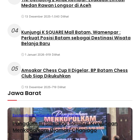
Medan Rawan Longsor di Aceh
13 Desember 2025
•
1.040 Dilihat
04
Kunjungi K SQUARE Mall Batam, Wamenpar :
Perkuat Posisi Batam sebagai Destinasi Wisata
Belanja Baru
1 Januari 2026
•
919 Dilihat
05
Amsakar Chess Cup II Digelar, BP Batam Chess
Club Siap Dikukuhkan
13 Desember 2025
•
719 Dilihat
Jawa Barat
Bandung
Berita Terbaru
Berita Utama
Peristiwa
Pangdam III/Siliwangi Sambut Kunjungan
Menkopolkam Djamari Chaniago