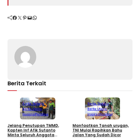
Facebook
Twitter
Pinterest
Mail
WhatsApp
Berita Terkait
Berita Terbaru
Berita Terbaru
Berita Utama
Berita Utama
Inspirasi
Nasional
Nasional
Peristiwa
K
Manfaatkan Tanah urugan,
Jelang Penutupan TMMD,
D
TNI Mulai Rapihkan Bahu
Kapten Inf Afik Sutanto
B
Jalan Yang Sudah Dicor
Minta Seluruh Anggota
Maksimalkan Pekerjaan