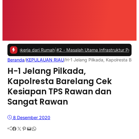
erja dari Rumah
|
#2 -
Masalah Utama Infrastruktur Pengisian Daya unt
Beranda
/
KEPULAUAN RIAU
/
H-1 Jelang Pilkada, Kapolresta Ba
H-1 Jelang Pilkada,
Kapolresta Barelang Cek
Kesiapan TPS Rawan dan
Sangat Rawan
8 Desember 2020
Facebook
Twitter
Pinterest
Mail
WhatsApp