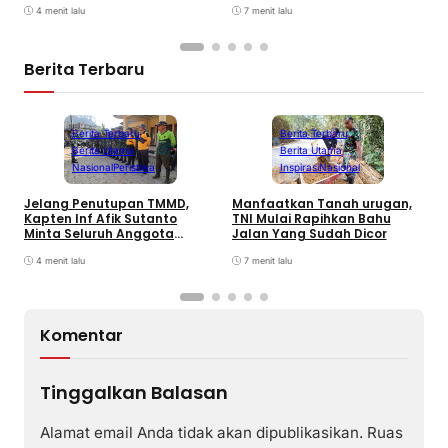
7 menit lalu
4 menit lalu
Berita Terbaru
Berita Terbaru
Berita Terbaru
Berita Utama
Berita Utama
Inspirasi
Nasional
Nasional
Peristiwa
K
Manfaatkan Tanah urugan,
Jelang Penutupan TMMD,
D
TNI Mulai Rapihkan Bahu
Kapten Inf Afik Sutanto
B
Jalan Yang Sudah Dicor
Minta Seluruh Anggota
Maksimalkan Pekerjaan
7 menit lalu
4 menit lalu
Komentar
Tinggalkan Balasan
Alamat email Anda tidak akan dipublikasikan.
Ruas