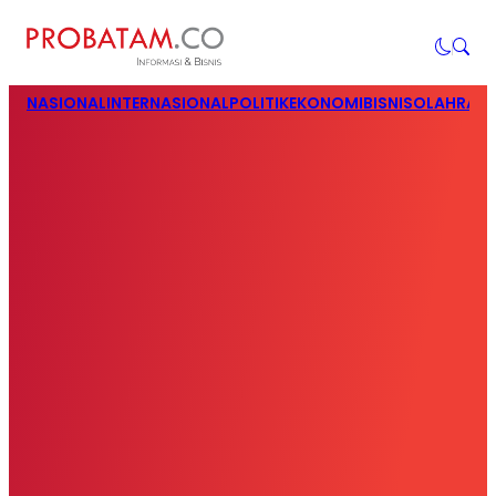
NASIONAL
INTERNASIONAL
POLITIK
EKONOMI
BISNIS
OLAHRAG