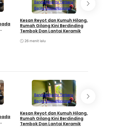
Bandung
Berita Terbaru
Bandung
Berita
Berita Utama
Nasional
Berita Utama
P
Kesan Reyot dan Kumuh Hilang,
Polsek Ciwidey R
 pada
Rumah Gilang Kini Berdinding
Evakuasi Kecelak
Tembok Dan Lantai Keramik
27 menit lalu
26 menit lalu
Bandung
Berita Terbaru
Bandung
Berita
Berita Utama
Nasional
Berita Utama
P
Kesan Reyot dan Kumuh Hilang,
Polsek Ciwidey R
 pada
Rumah Gilang Kini Berdinding
Evakuasi Kecelak
Tembok Dan Lantai Keramik
27 menit lalu