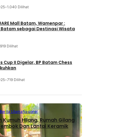
025
•
1.040 Dilihat
UARE Mall Batam, Wamenpar :
i Batam sebagai Destinasi Wisata
919 Dilihat
 Cup II Digelar, BP Batam Chess
ukuhkan
025
•
719 Dilihat
Berita Utama
Nasional
n Kumuh Hilang, Rumah Gilang
 Tembok Dan Lantai Keramik