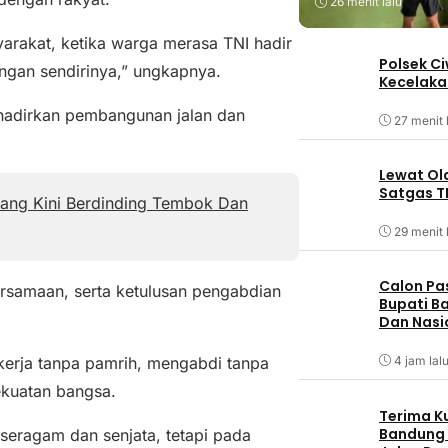
26 menit lalu
arakat, ketika warga merasa TNI hadir
Polsek C
ngan sendirinya,” ungkapnya.
Kecelaka
adirkan pembangunan jalan dan
27 menit 
Lewat Ol
Satgas T
lang Kini Berdinding Tembok Dan
29 menit 
Calon Pa
ersamaan, serta ketulusan pengabdian
Bupati Ba
Dan Nasi
4 jam lal
ekerja tanpa pamrih, mengabdi tanpa
ekuatan bangsa.
Terima K
Bandung
eragam dan senjata, tetapi pada