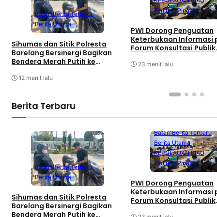
KEPULAUAN RIAU
Tanjung Pinang
Batam
Berita Terbaru
Berita Utama
PWI Dorong Penguatan
Keterbukaan Informasi
Sihumas dan Sitik Polresta
Forum Konsultasi Publik
Barelang Bersinergi Bagikan
Diskominfo Kepri
Bendera Merah Putih ke
23 menit lalu
Pengguna Sepeda Motor
Sambut HUT RI Ke-81
12 menit lalu
Berita Terbaru
Batam
Berita Terbaru
Berita Utama
KEPULAUAN RIAU
Tanjung Pinang
Batam
Berita Terbaru
Berita Utama
PWI Dorong Penguatan
Keterbukaan Informasi
Sihumas dan Sitik Polresta
Forum Konsultasi Publik
Barelang Bersinergi Bagikan
Diskominfo Kepri
Bendera Merah Putih ke
23 menit lalu