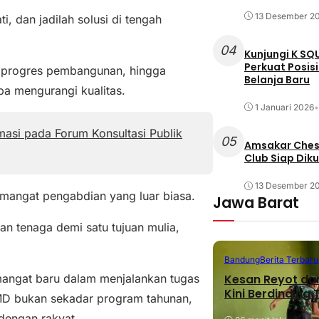
13 Desember 2
, dan jadilah solusi di tengah
04
Kunjungi K SQ
Perkuat Posis
a, progres pembangunan, hingga
Belanja Baru
pa mengurangi kualitas.
1 Januari 2026
•
asi pada Forum Konsultasi Publik
05
Amsakar Chess
Club Siap Dik
13 Desember 2
 semangat pengabdian yang luar biasa.
Jawa Barat
 tenaga demi satu tujuan mulia,
Bandung
Berita Terbaru
Kesan Reyot da
mangat baru dalam menjalankan tugas
Kini Berdinding
MMD bukan sekadar program tahunan,
engan rakyat.