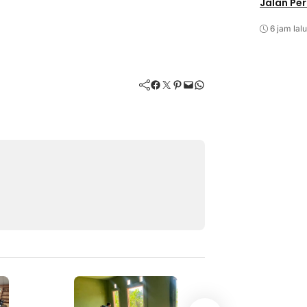
Jalan Pe
6 jam lalu
Facebook
Twitter
Pinterest
Mail
WhatsApp