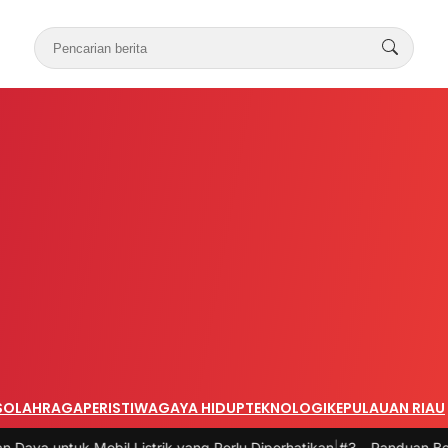
S
OLAHRAGA
PERISTIWA
GAYA HIDUP
TEKNOLOGI
KEPULAUAN RIAU
il Listrik yang Perlu Diperhatikan
|
#3 -
Panduan Belanja Online Cerd