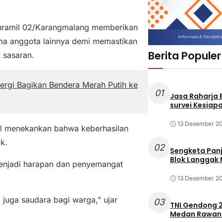
 Danramil 02/Karangmalang memberikan
ma anggota lainnya demi memastikan
Berita Populer
 sasaran.
nergi Bagikan Bendera Merah Putih ke
01
Jasa Raharja
survei Kesiapa
13 Desember 2
l menekankan bahwa keberhasilan
k.
02
Sengketa Pan
Blok Langgak
enjadi harapan dan penyemangat
13 Desember 2
 juga saudara bagi warga,” ujar
03
TNI Gendong 2
Medan Rawan 