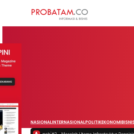
NASIONAL
INTERNASIONAL
POLITIK
EKONOMI
BISNI
ari Rumah
|
#2 -
Masalah Utama Infrastruktur Pengisian Daya untuk Mob