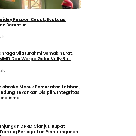
iwidey Respon Cepat, Evakuasi
an Beruntun
lalu
ahraga Silaturahmi Semakin Erat,
MMD Dan Warga Gelar Volly Ball
lalu
skibraka Masuk Pemusatan Latihan,
ndung Tekankan Disiplin, Integritas
onalisme
u
unjungan DPRD Cianjur, Bupati
 Dorong Percepatan Pembangunan