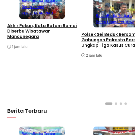
Batam
Berita Terbaru
Berita Utama
KEPULAUAN RIAU
Batam
Berita Terbaru
Berita Utama
Peristiwa
Akhir Pekan, Kota Batam Ramai
Diserbu Wisatawan
Polsek Sei Beduk Bersa
Mancanegara
Gabungan Polresta Bar
Ungkap Tiga Kasus Cur
1 jam lalu
2 jam lalu
Berita Terbaru
Batam
Berita Terbaru