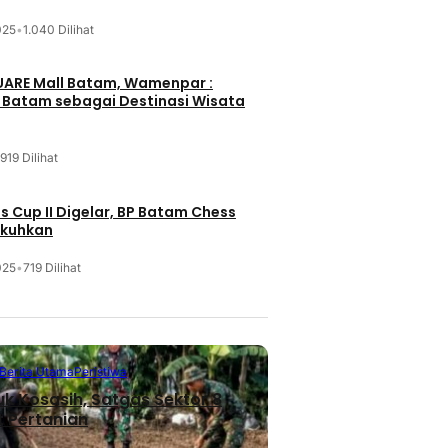
025
•
1.040 Dilihat
UARE Mall Batam, Wamenpar :
i Batam sebagai Destinasi Wisata
919 Dilihat
 Cup II Digelar, BP Batam Chess
ukuhkan
025
•
719 Dilihat
Berita Utama
Peristiwa
uk Kosasih, Satgas Sektor 8
 Pertanian