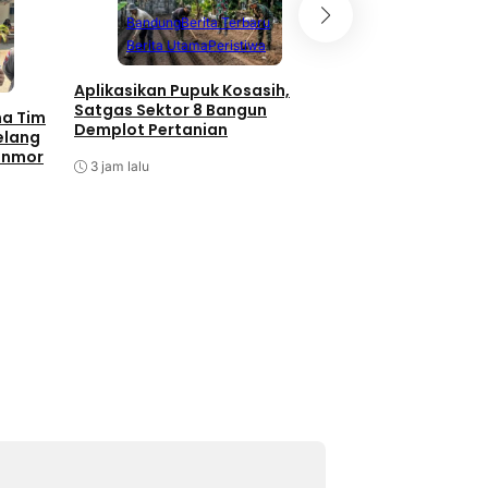
Bandung
Berita Terbaru
Berita Utama
Peristiwa
Aplikasikan Pupuk Kosasih,
Satgas Sektor 8 Bangun
ma Tim
Demplot Pertanian
elang
anmor
3 jam lalu
Batam
Berita T
Berita Utama
P
Antisipasi Balap L
Barelang Tindak 
Berknalpot Tidak 
Spesifikasi
5 jam lalu