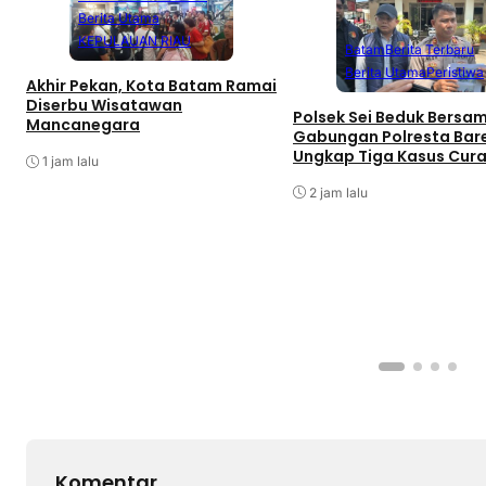
Berita Utama
KEPULAUAN RIAU
Batam
Berita Terbaru
Berita Utama
Peristiwa
Akhir Pekan, Kota Batam Ramai
Diserbu Wisatawan
Polsek Sei Beduk Bersa
Mancanegara
Gabungan Polresta Bar
Ungkap Tiga Kasus Cur
1 jam lalu
2 jam lalu
Komentar