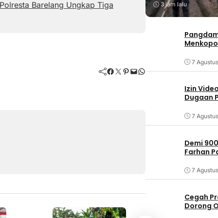
Polresta Barelang Ungkap Tiga
3 jam lalu
Pangdam 
Menkopo
7 Agustu
Facebook
Twitter
Pinterest
Mail
WhatsApp
Izin Vide
Dugaan P
7 Agustu
Demi 900
Farhan 
7 Agustu
Cegah Pr
Dorong O