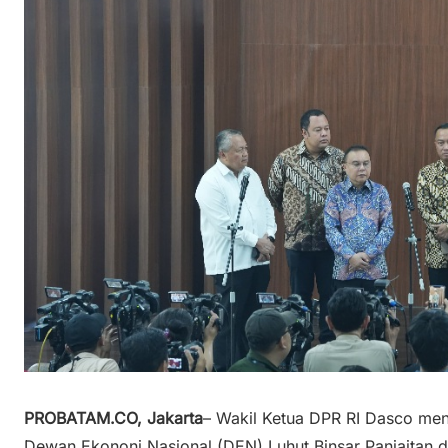
PROBATAM.CO, Jakarta
– Wakil Ketua DPR RI Dasco men
Dewan Ekononi Nasional (DEN) Luhut Binsar Panjaitan