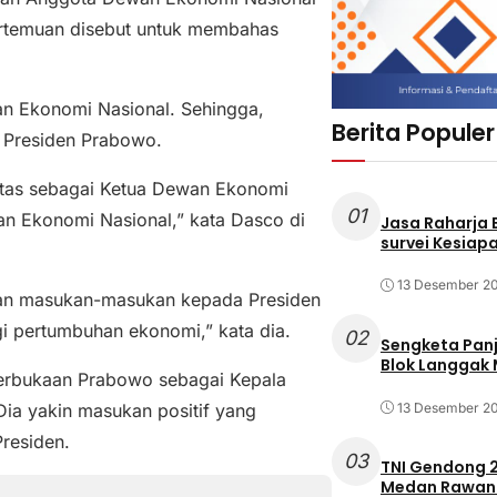
 Pertemuan disebut untuk membahas
n Ekonomi Nasional. Sehingga,
Berita Populer
 Presiden Prabowo.
itas sebagai Ketua Dewan Ekonomi
01
an Ekonomi Nasional,” kata Dasco di
Jasa Raharja
survei Kesiapa
13 Desember 2
kan masukan-masukan kepada Presiden
gi pertumbuhan ekonomi,” kata dia.
02
Sengketa Pan
Blok Langgak
terbukaan Prabowo sebagai Kepala
13 Desember 2
ia yakin masukan positif yang
Presiden.
03
TNI Gendong 2
Medan Rawan 