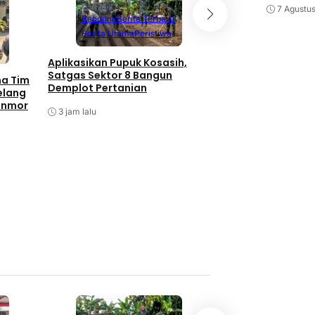
7 Agustu
Bandung
Berita Terbaru
Berita Utama
Peristiwa
Aplikasikan Pupuk Kosasih,
Satgas Sektor 8 Bangun
ma Tim
Demplot Pertanian
elang
anmor
3 jam lalu
Batam
Berita T
Berita Utama
P
Antisipasi Balap L
Barelang Tindak 
Berknalpot Tidak 
Spesifikasi
5 jam lalu