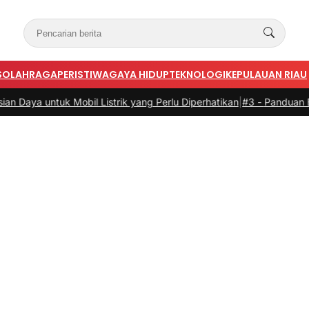
S
OLAHRAGA
PERISTIWA
GAYA HIDUP
TEKNOLOGI
KEPULAUAN RIAU
bil Listrik yang Perlu Diperhatikan
|
#3 -
Panduan Belanja Online Cer