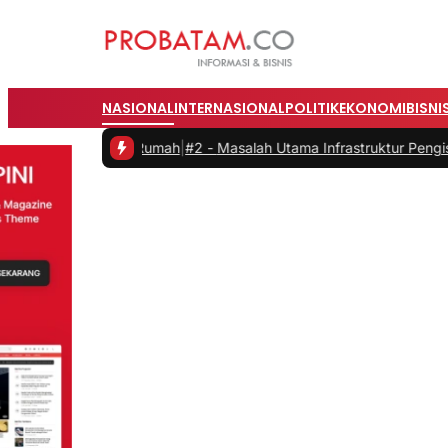
NASIONAL
INTERNASIONAL
POLITIK
EKONOMI
BISNI
dari Rumah
|
#2 -
Masalah Utama Infrastruktur Pengisian Daya untuk Mo