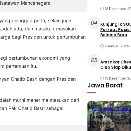
Wisatawan Mancanegara
13 Desember 2
ang dianggap perlu, selain juga
04
Kunjungi K SQ
g sudah ada, dan masukan-masukan
Perkuat Posis
Belanja Baru
harga bagi Presiden untuk pertumbuhan
1 Januari 2026
•
ategi pertumbuhan ekonomi yang
05
Amsakar Chess
m pertemuan itu.
Club Siap Dik
yan Chatib Basri dengan Presiden
13 Desember 2
Jawa Barat
 adalah murni menerima masukan dari
dan Pak Chatib Basri sebagai
Bandung
Berita Terbaru
Aplikasikan Pup
Bangun Demplot