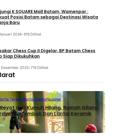
jungi K SQUARE Mall Batam, Wamenpar :
kuat Posisi Batam sebagai Destinasi Wisata
anja Baru
Januari 2026
•
919 Dilihat
akar Chess Cup II Digelar, BP Batam Chess
b Siap Dikukuhkan
3 Desember 2025
•
719 Dilihat
Barat
Berita Terbaru
Berita Utama
Nasional
Reyot dan Kumuh Hilang, Rumah Gilang
erdinding Tembok Dan Lantai Keramik
alu