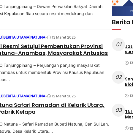
Tanjungpinang – Dewan Perwakilan Rakyat Daerah
si Kepulauan Riau secara resmi mendukung dan
Berita
U
|
BERITA UTAMA
|
NATUNA
•
13 Maret 2025
01
i Resmi Setujui Pembentukan Provinsi
Jas
sur
atuna-Anambas, Masyarakat Antusias
1
Tanjungpinang – Perjuangan panjang masyarakat
nambas untuk membentuk Provinsi Khusus Kepulauan
02
Sen
as...
Blo
1
U
|
BERITA UTAMA
|
NATUNA
•
12 Maret 2025
tuna Safari Ramadan di Kelarik Utara,
03
Pabrik Kelapa
TNI
Med
Natuna – Safari Ramadan Bupati Natuna, Cen Sui Lan,
1
aqwa, Desa Kelarik Utara,...