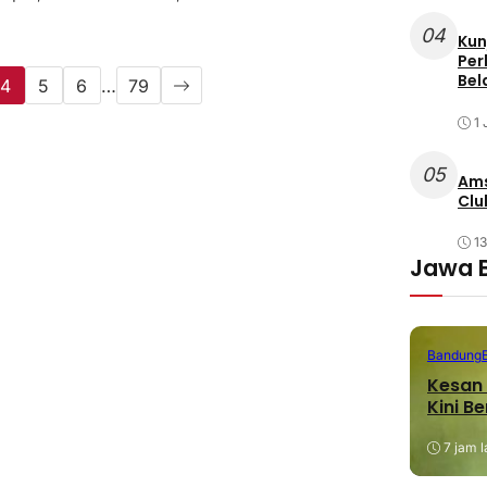
04
Kun
Per
Bel
4
5
6
…
79
1 
05
Ams
Clu
1
Jawa 
Bandung
Kesan 
Kini B
7 jam l