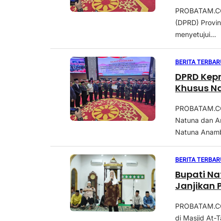
PROBATAM.CO,
(DPRD) Provin
menyetujui...
BERITA TERBAR
DPRD Kepr
Khusus N
PROBATAM.CO,
Natuna dan A
Natuna Anamb
BERITA TERBAR
Bupati Na
Janjikan 
PROBATAM.CO,
di Masjid At-T