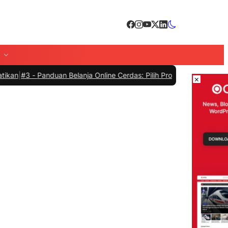
anduan Belanja Online Cerdas: Pilih Produk dengan Bijak dan Hindar
×