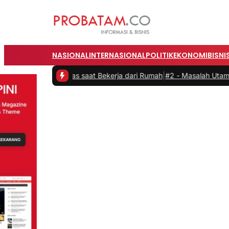
NASIONAL
INTERNASIONAL
POLITIK
EKONOMI
BISNI
duktivitas saat Bekerja dari Rumah
|
#2 -
Masalah Utama Infrastrukt