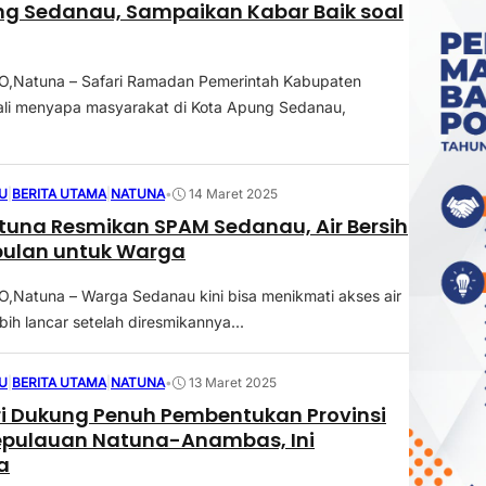
ng Sedanau, Sampaikan Kabar Baik soal
Natuna – Safari Ramadan Pemerintah Kabupaten
li menyapa masyarakat di Kota Apung Sedanau,
U
|
BERITA UTAMA
|
NATUNA
•
14 Maret 2025
tuna Resmikan SPAM Sedanau, Air Bersih
bulan untuk Warga
Natuna – Warga Sedanau kini bisa menikmati akses air
bih lancar setelah diresmikannya...
U
|
BERITA UTAMA
|
NATUNA
•
13 Maret 2025
i Dukung Penuh Pembentukan Provinsi
epulauan Natuna-Anambas, Ini
a