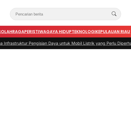
S
OLAHRAGA
PERISTIWA
GAYA HIDUP
TEKNOLOGI
KEPULAUAN RIAU
ur Pengisian Daya untuk Mobil Listrik yang Perlu Diperhatikan
|
#3 -
P