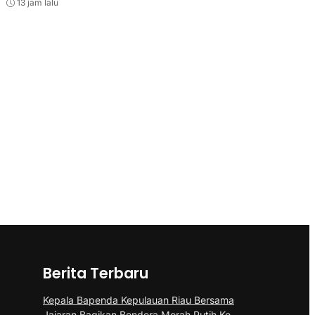
13 jam lalu
Berita Terbaru
Kepala Bapenda Kepulauan Riau Bersama
Jajaran Bagikan Bendera Merah Putih Ke