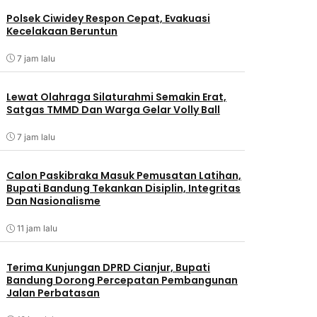
Polsek Ciwidey Respon Cepat, Evakuasi
Kecelakaan Beruntun
7 jam lalu
Lewat Olahraga Silaturahmi Semakin Erat,
Satgas TMMD Dan Warga Gelar Volly Ball
7 jam lalu
Calon Paskibraka Masuk Pemusatan Latihan,
Bupati Bandung Tekankan Disiplin, Integritas
Dan Nasionalisme
11 jam lalu
Terima Kunjungan DPRD Cianjur, Bupati
Bandung Dorong Percepatan Pembangunan
Jalan Perbatasan