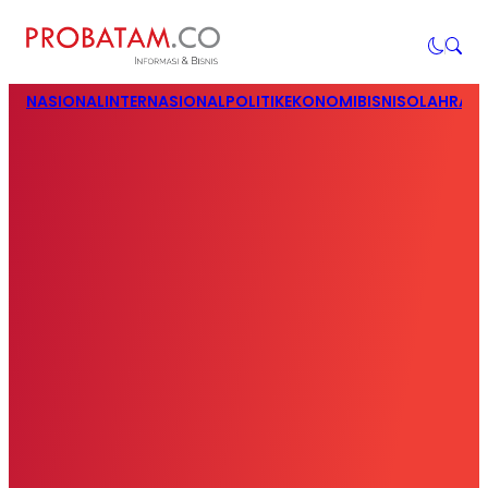
NASIONAL
INTERNASIONAL
POLITIK
EKONOMI
BISNIS
OLAHRAG