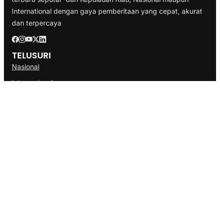
International dengan gaya pemberitaan yang cepat, akurat
dan terpercaya
TELUSURI
Nasional
Internasional
Bisnis
Ekonomi
Politik
Olahraga
INFORMASI
Redaksi
Tentang Kami
Disclaimer
Pedoman Media Cyber