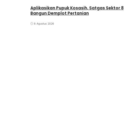
Aplikasikan Pupuk Kosasih, Satgas Sektor 8
Bangun Demplot Pertanian
8 Agustus 2026