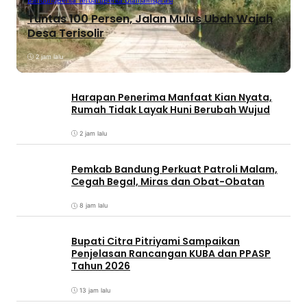
Tuntas 100 Persen, Jalan Mulus Ubah Wajah
Desa Terisolir
2 jam lalu
Harapan Penerima Manfaat Kian Nyata,
Rumah Tidak Layak Huni Berubah Wujud
2 jam lalu
Pemkab Bandung Perkuat Patroli Malam,
Cegah Begal, Miras dan Obat-Obatan
8 jam lalu
Bupati Citra Pitriyami Sampaikan
Penjelasan Rancangan KUBA dan PPASP
Tahun 2026
13 jam lalu