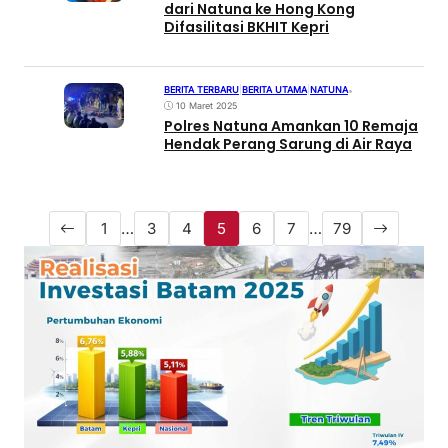
dari Natuna ke Hong Kong
Difasilitasi BKHIT Kepri
BERITA TERBARU
|
BERITA UTAMA
|
NATUNA
•
10 Maret 2025
Polres Natuna Amankan 10 Remaja
Hendak Perang Sarung di Air Raya
1
…
3
4
5
6
7
…
79