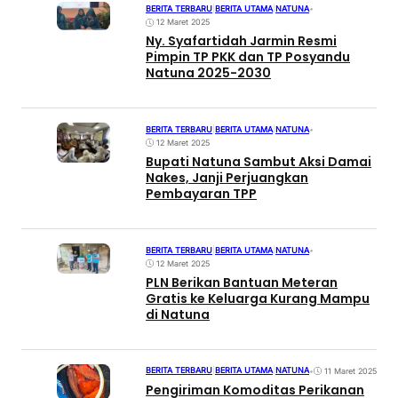
BERITA TERBARU
|
BERITA UTAMA
|
NATUNA
•
12 Maret 2025
Ny. Syafartidah Jarmin Resmi
Pimpin TP PKK dan TP Posyandu
Natuna 2025-2030
BERITA TERBARU
|
BERITA UTAMA
|
NATUNA
•
12 Maret 2025
Bupati Natuna Sambut Aksi Damai
Nakes, Janji Perjuangkan
Pembayaran TPP
BERITA TERBARU
|
BERITA UTAMA
|
NATUNA
•
12 Maret 2025
PLN Berikan Bantuan Meteran
Gratis ke Keluarga Kurang Mampu
di Natuna
BERITA TERBARU
|
BERITA UTAMA
|
NATUNA
•
11 Maret 2025
Pengiriman Komoditas Perikanan