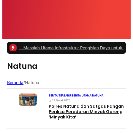
#2 -
Masalah Utama Infrastruktur Pengisian Daya untuk Mobil Listrik
Natuna
Beranda
/
Natuna
BERITA TERBARU
|
BERITA UTAMA
|
NATUNA
•
12 Maret 2025
Polres Natuna dan Satgas Pangan
Periksa Peredaran Minyak Goreng
‘Minyak Kita’