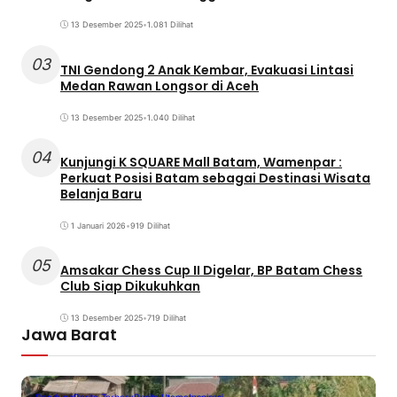
13 Desember 2025
•
1.081 Dilihat
03
TNI Gendong 2 Anak Kembar, Evakuasi Lintasi
Medan Rawan Longsor di Aceh
13 Desember 2025
•
1.040 Dilihat
04
Kunjungi K SQUARE Mall Batam, Wamenpar :
Perkuat Posisi Batam sebagai Destinasi Wisata
Belanja Baru
1 Januari 2026
•
919 Dilihat
05
Amsakar Chess Cup II Digelar, BP Batam Chess
Club Siap Dikukuhkan
13 Desember 2025
•
719 Dilihat
Jawa Barat
Bandung
Berita Terbaru
Berita Utama
Inspirasi