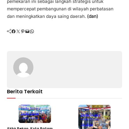
pemekaran ini sebagai langkah strategis untuk
mempercepat pembangunan di wilayah perbatasan
dan meningkatkan daya saing daerah.
(dan)
Facebook
Twitter
Pinterest
Mail
WhatsApp
Berita Terkait
Batam
Berita Terbaru
Batam
Berita Utama
Berita Terbaru
KEPULAUAN RIAU
Berita Utama
Peristiwa
Akhir Pekan, Kota Batam