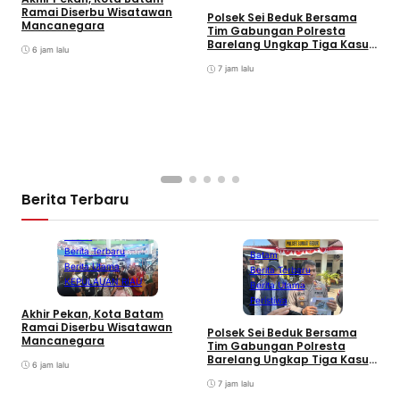
A
Ramai Diserbu Wisatawan
S
Polsek Sei Beduk Bersama
Mancanegara
D
Tim Gabungan Polresta
Barelang Ungkap Tiga Kasus
6 jam lalu
Curanmor
7 jam lalu
Berita Terbaru
Batam
Berita Terbaru
Batam
Berita Utama
Berita Terbaru
KEPULAUAN RIAU
Berita Utama
Peristiwa
Akhir Pekan, Kota Batam
A
Ramai Diserbu Wisatawan
S
Polsek Sei Beduk Bersama
Mancanegara
D
Tim Gabungan Polresta
Barelang Ungkap Tiga Kasus
6 jam lalu
Curanmor
7 jam lalu