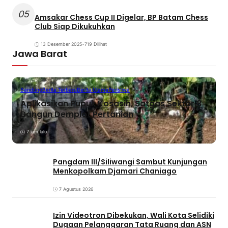
05
Amsakar Chess Cup II Digelar, BP Batam Chess
Club Siap Dikukuhkan
13 Desember 2025
•
719 Dilihat
Jawa Barat
Bandung
Berita Terbaru
Berita Utama
Peristiwa
Aplikasikan Pupuk Kosasih, Satgas Sektor 8
Bangun Demplot Pertanian
7 jam lalu
Pangdam III/Siliwangi Sambut Kunjungan
Menkopolkam Djamari Chaniago
7 Agustus 2026
Izin Videotron Dibekukan, Wali Kota Selidiki
Dugaan Pelanggaran Tata Ruang dan ASN