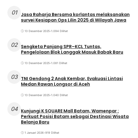
01
Jasa Raharja Bersama korlantas melaksanakan
survei Kesiapan Ops Lilin 2025 di Wilayah Jawa
13 Desember 2025
•
1.094 Dilihat
02
Sengketa Panjang SPR–KCL Tuntas,
Pengelolaan Blok Langgak Masuk Babak Baru
13 Desember 2025
•
1.081 Dilihat
03
TNI Gendong 2 Anak Kembar, Evakuasi Lintasi
Medan Rawan Longsor di Aceh
13 Desember 2025
•
1.040 Dilihat
04
Kunjungi K SQUARE Mall Batam, Wamenpar :
Perkuat Posisi Batam sebagai Destinasi Wisata
Belanja Baru
1 Januari 2026
•
919 Dilihat