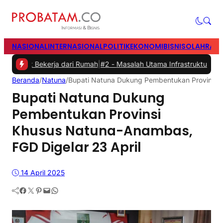
NASIONAL
INTERNASIONAL
POLITIK
EKONOMI
BISNIS
OLAHRAG
t Bekerja dari Rumah
|
#2 -
Masalah Utama Infrastruktur Pengisian Day
Beranda
/
Natuna
/
Bupati Natuna Dukung Pembentukan Provinsi K
Bupati Natuna Dukung
Pembentukan Provinsi
Khusus Natuna-Anambas,
FGD Digelar 23 April
14 April 2025
Facebook
Twitter
Pinterest
Mail
WhatsApp