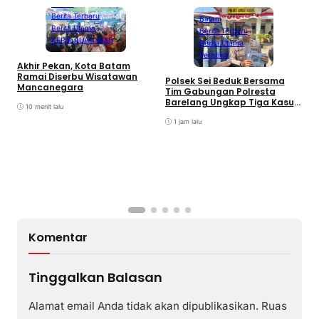
Batam
Berita Terbaru
Batam
Berita Utama
Berita Terbaru
KEPULAUAN RIAU
Berita Utama
Peristiwa
Akhir Pekan, Kota Batam
A
Ramai Diserbu Wisatawan
S
Polsek Sei Beduk Bersama
Mancanegara
D
Tim Gabungan Polresta
Barelang Ungkap Tiga Kasus
10 menit lalu
Curanmor
1 jam lalu
Komentar
Tinggalkan Balasan
Alamat email Anda tidak akan dipublikasikan.
Ruas