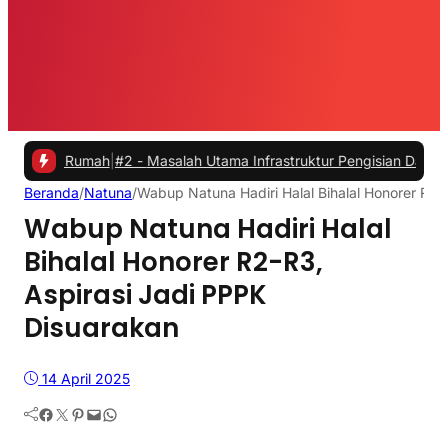
 Rumah
|
#2 -
Masalah Utama Infrastruktur Pengisian Daya untuk Mobil 
Beranda
/
Natuna
/
Wabup Natuna Hadiri Halal Bihalal Honorer R2-
Wabup Natuna Hadiri Halal
Bihalal Honorer R2-R3,
Aspirasi Jadi PPPK
Disuarakan
14 April 2025
Facebook
Twitter
Pinterest
Mail
WhatsApp