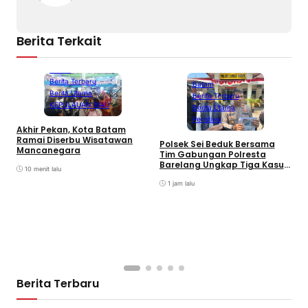
Berita Terkait
Batam
Berita Terbaru
Batam
Berita Utama
Berita Terbaru
KEPULAUAN RIAU
Berita Utama
Peristiwa
Akhir Pekan, Kota Batam
A
Ramai Diserbu Wisatawan
S
Polsek Sei Beduk Bersama
Mancanegara
D
Tim Gabungan Polresta
Barelang Ungkap Tiga Kasus
10 menit lalu
Curanmor
1 jam lalu
Berita Terbaru