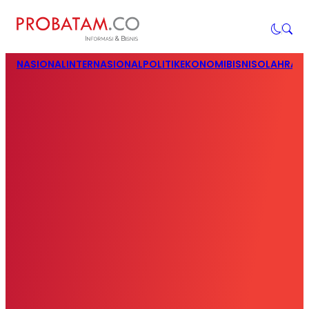
NASIONAL
INTERNASIONAL
POLITIK
EKONOMI
BISNIS
OLAHRAG