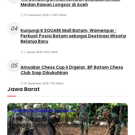
Medan Rawan Longsor di Aceh
13 Desember 2025
•
1.040 Dilihat
04
Kunjungi K SQUARE Mall Batam, Wamenpar :
Perkuat Posisi Batam sebagai Destinasi Wisata
Belanja Baru
1 Januari 2026
•
919 Dilihat
05
Amsakar Chess Cup II Digelar, BP Batam Chess
Club Siap Dikukuhkan
13 Desember 2025
•
719 Dilihat
Jawa Barat
Bandung
Berita Terbaru
Berita Utama
Peristiwa
Aplikasikan Pupuk Kosasih, Satgas Sektor 8
Bangun Demplot Pertanian