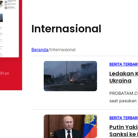
Internasional
Beranda
/
Internasional
BERITA TERBAR
Ledakan K
Ukraina
PROBATAM.CO,
saat pasukan 
BERITA TERBAR
Putin Yak
Sanksi ke