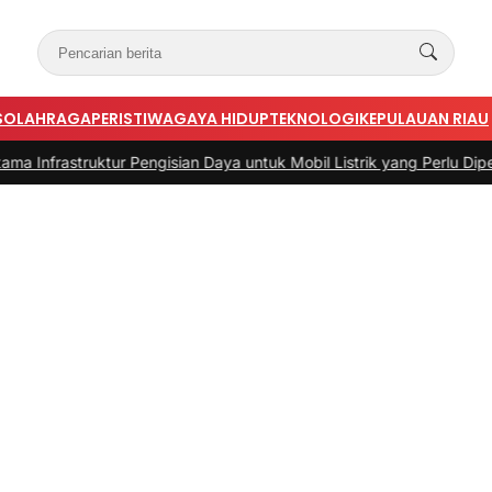
S
OLAHRAGA
PERISTIWA
GAYA HIDUP
TEKNOLOGI
KEPULAUAN RIAU
uktur Pengisian Daya untuk Mobil Listrik yang Perlu Diperhatikan
|
#