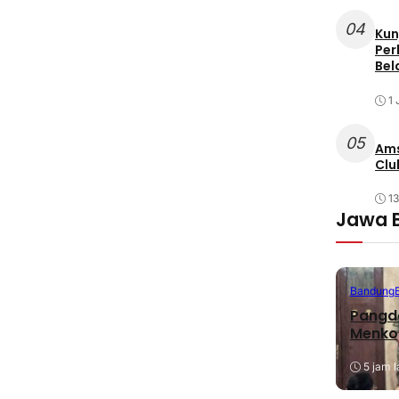
04
Kun
Per
Bel
1 
05
Ams
Clu
1
Jawa 
Bandung
Pangda
Menko
5 jam l