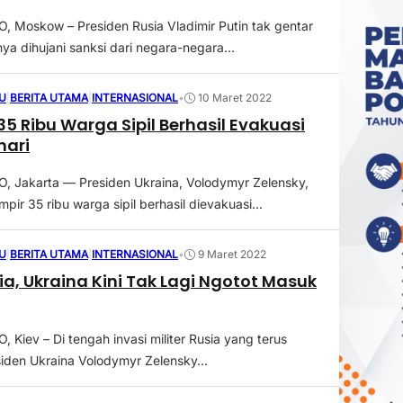
Moskow – Presiden Rusia Vladimir Putin tak gentar
ya dihujani sanksi dari negara-negara...
U
|
BERITA UTAMA
|
INTERNASIONAL
•
10 Maret 2022
35 Ribu Warga Sipil Berhasil Evakuasi
hari
 Jakarta — Presiden Ukraina, Volodymyr Zelensky,
ir 35 ribu warga sipil berhasil dievakuasi...
U
|
BERITA UTAMA
|
INTERNASIONAL
•
9 Maret 2022
ia, Ukraina Kini Tak Lagi Ngotot Masuk
Kiev – Di tengah invasi militer Rusia yang terus
siden Ukraina Volodymyr Zelensky...