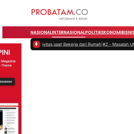
NASIONAL
INTERNASIONAL
POLITIK
EKONOMI
BISNI
 Produktivitas saat Bekerja dari Rumah
|
#2 -
Masalah Utama Infrastr