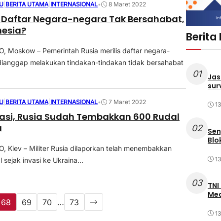
U
|
BERITA UTAMA
|
INTERNASIONAL
•
8 Maret 2022
is Daftar Negara-negara Tak Bersahabat,
nesia?
Berita
 Moskow – Pemerintah Rusia merilis daftar negara-
dianggap melakukan tindakan-tindakan tidak bersahabat
01
Jas
sur
U
|
BERITA UTAMA
|
INTERNASIONAL
•
7 Maret 2022
1
nvasi, Rusia Sudah Tembakkan 600 Rudal
a
02
Sen
Blo
Kiev – Militer Rusia dilaporkan telah menembakkan
1
l sejak invasi ke Ukraina...
03
TNI
Med
68
69
70
…
73
1