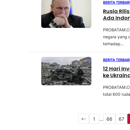
BERITA TERBAR
Rusia Ril
Ada Indo
PROBATAM.CO,
negara yang 
terhadap...
BERITA TERBAR
12 Hari I
ke Ukrain
PROBATAM.CO, 
total 600 ruda
1
…
66
67