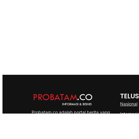
TELUS
Nasional
Probatam.co adalah portal berita yang
Internasi
menyajikan informasi terbaru seputar dan
Bisnis
Kepulauan Riau, Nasional maupun
Ekonomi
International dengan gaya pemberitaan