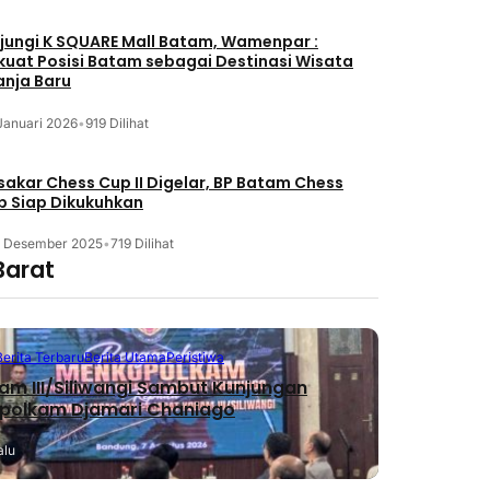
jungi K SQUARE Mall Batam, Wamenpar :
kuat Posisi Batam sebagai Destinasi Wisata
anja Baru
Januari 2026
•
919 Dilihat
akar Chess Cup II Digelar, BP Batam Chess
b Siap Dikukuhkan
3 Desember 2025
•
719 Dilihat
Barat
Berita Terbaru
Berita Utama
Peristiwa
m III/Siliwangi Sambut Kunjungan
polkam Djamari Chaniago
alu