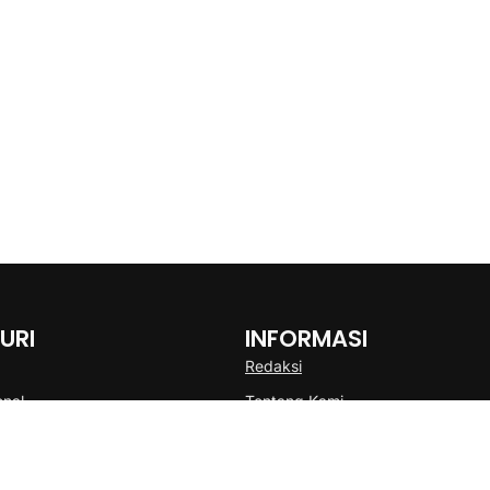
URI
INFORMASI
Redaksi
onal
Tentang Kami
Disclaimer
Pedoman Media Cyber