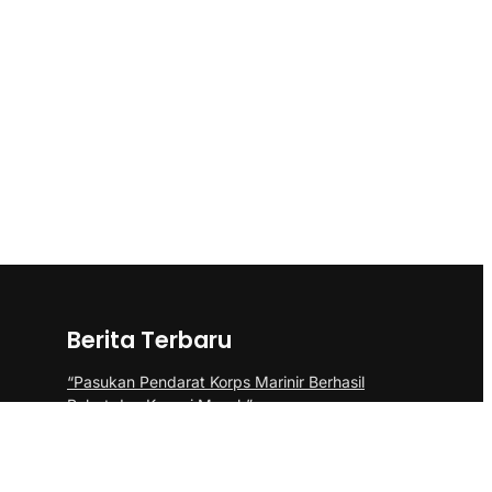
Berita Terbaru
“Pasukan Pendarat Korps Marinir Berhasil
Rebut dan Kuasai Musuh”
BP Batam Perkuat Pembinaan Talenta
Muda Lewat Batam Prime International