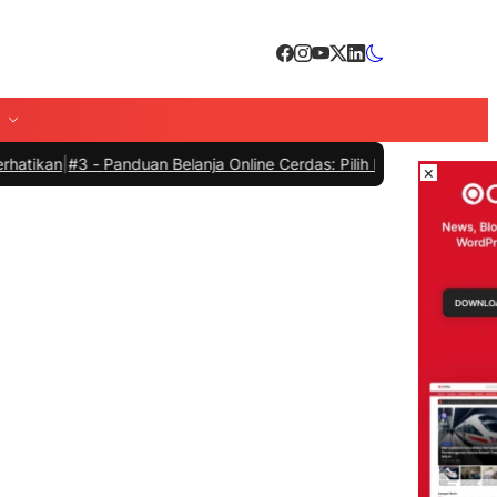
3 -
Panduan Belanja Online Cerdas: Pilih Produk dengan Bijak dan Hi
×