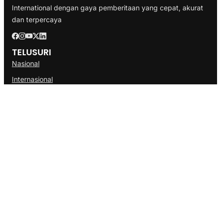
International dengan gaya pemberitaan yang cepat, akurat
dan terpercaya
TELUSURI
Nasional
Internasional
Bisnis
Ekonomi
Politik
Olahraga
INFORMASI
Redaksi
Tentang Kami
Disclaimer
Pedoman Media Cyber