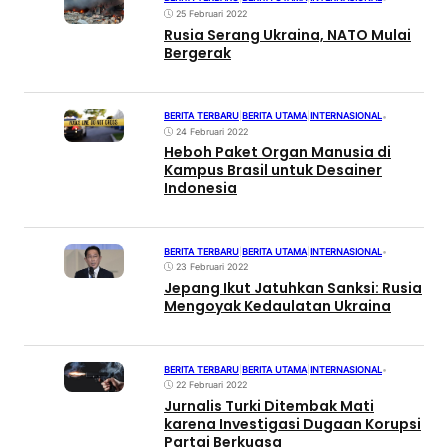
25 Februari 2022
Rusia Serang Ukraina, NATO Mulai
Bergerak
BERITA TERBARU
|
BERITA UTAMA
|
INTERNASIONAL
•
24 Februari 2022
Heboh Paket Organ Manusia di
Kampus Brasil untuk Desainer
Indonesia
BERITA TERBARU
|
BERITA UTAMA
|
INTERNASIONAL
•
23 Februari 2022
Jepang Ikut Jatuhkan Sanksi: Rusia
Mengoyak Kedaulatan Ukraina
BERITA TERBARU
|
BERITA UTAMA
|
INTERNASIONAL
•
22 Februari 2022
Jurnalis Turki Ditembak Mati
karena Investigasi Dugaan Korupsi
Partai Berkuasa