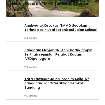
Seluruh Sasaran TMMD Tuntas 100 Persen
2 jam lalu
Anak-Anak Di Lokasi TMMD Ucapkan
Terima Kasih Usai Betonisasi Jalan Selesai
2 jam lalu
Pangdam Mayjen TNI Achiruddin Pimpin
Sertijab sejumlah Pejabat Kodam
IV/Diponegoro
2 jam lalu
Tata Kawasan Jalan Ibrahim Adjie, 57
Bangunan Liar Ditertibkan Pemkot
Bandung
3 jam lalu