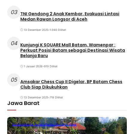
03
TNI Gendong 2 Anak Kembar, Evakuasi Lintasi
Medan Rawan Longsor di Aceh
13 Desember 2025
•
1.040 Dilihat
04
Kunjungi K SQUARE Mall Batam, Wamenpar :
Perkuat Posisi Batam sebagai Destinasi Wisata
Belanja Baru
1 Januari 2026
•
919 Dilihat
05
Amsakar Chess Cup II Digelar, BP Batam Chess
Club Siap Dikukuhkan
13 Desember 2025
•
719 Dilihat
Jawa Barat
Bandung
Berita Terbaru
Berita Utama
Peristiwa
Kerja Keras Tentara – Rakyat, Hampir