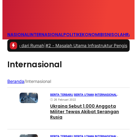
NASIONAL
INTERNASIONAL
POLITIK
EKONOMI
BISNIS
OLAHRAG
ja dari Rumah
|
#2 -
Masalah Utama Infrastruktur Pengisian Daya untu
Internasional
Beranda
/
Internasional
BERITA TERBARU
|
BERITA UTAMA
|
INTERNASIONAL
•
26 Februari 2022
Ukraina Sebut 1.000 Anggota
Militer Tewas Akibat Serangan
Rusia
BERITA TERBARU
|
BERITA UTAMA
|
INTERNASIONAL
•