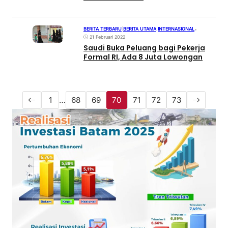
BERITA TERBARU
|
BERITA UTAMA
|
INTERNASIONAL
•
21 Februari 2022
Saudi Buka Peluang bagi Pekerja
Formal RI, Ada 8 Juta Lowongan
1
…
68
69
70
71
72
73