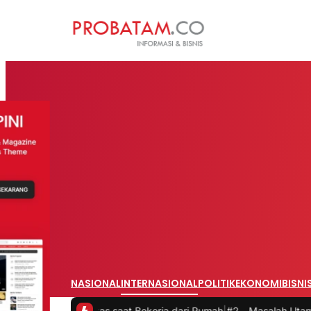
NASIONAL
INTERNASIONAL
POLITIK
EKONOMI
BISNI
duktivitas saat Bekerja dari Rumah
|
#2 -
Masalah Utama Infrastrukt