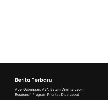
Berita Terbaru
Apel Gabungan: ASN Batam Diminta Lebih
Responsif, Program Prioritas Dipercepat
Amsakar: Sekolah Harus Menjadi Ruang
Aman bagi Anak untuk Tumbuh dan