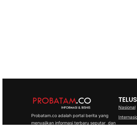
TELUS
Nasional
Probatam.co adalah portal berita yang
Internasi
menyajikan informasi terbaru seputar dan
Bisnis
Kepulauan Riau, Nasional maupun
Ekonomi