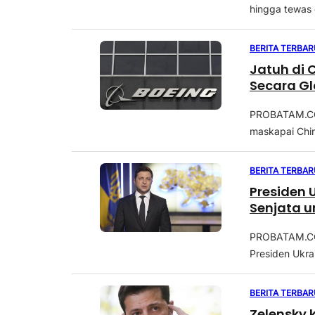
hingga tewas 
BERITA TERBAR
Jatuh di 
Secara Gl
PROBATAM.CO,
maskapai China
BERITA TERBAR
Presiden 
Senjata u
PROBATAM.CO, 
Presiden Ukra
BERITA TERBAR
Zelensky 