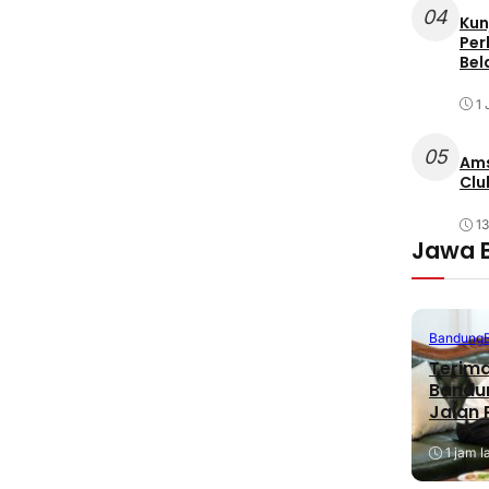
04
Kun
Per
Bel
1 
05
Ams
Clu
1
Jawa 
Bandung
Terima
Bandu
Jalan
1 jam l