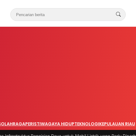
S
OLAHRAGA
PERISTIWA
GAYA HIDUP
TEKNOLOGI
KEPULAUAN RIAU
ur Pengisian Daya untuk Mobil Listrik yang Perlu Diperhatikan
|
#3 -