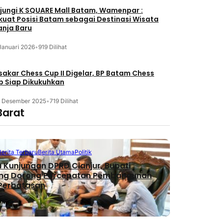
jungi K SQUARE Mall Batam, Wamenpar :
kuat Posisi Batam sebagai Destinasi Wisata
anja Baru
Januari 2026
•
919 Dilihat
akar Chess Cup II Digelar, BP Batam Chess
b Siap Dikukuhkan
3 Desember 2025
•
719 Dilihat
Barat
Berita Terbaru
Berita Utama
Politik
 Kunjungan DPRD Cianjur, Bupati
ng Dorong Percepatan Pembangunan
 Perbatasan
alu