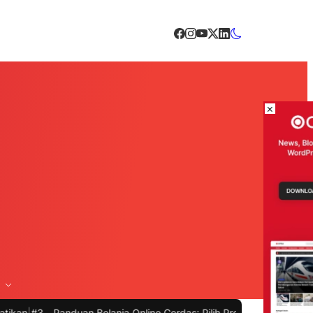
×
Panduan Belanja Online Cerdas: Pilih Produk dengan Bijak dan Hinda