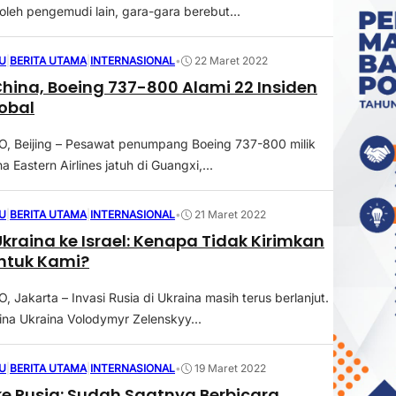
oleh pengemudi lain, gara-gara berebut...
U
|
BERITA UTAMA
|
INTERNASIONAL
•
22 Maret 2022
China, Boeing 737-800 Alami 22 Insiden
obal
 Beijing – Pesawat penumpang Boeing 737-800 milik
 Eastern Airlines jatuh di Guangxi,...
U
|
BERITA UTAMA
|
INTERNASIONAL
•
21 Maret 2022
Ukraina ke Israel: Kenapa Tidak Kirimkan
ntuk Kami?
Jakarta – Invasi Rusia di Ukraina masih terus berlanjut.
ina Ukraina Volodymyr Zelenskyy...
U
|
BERITA UTAMA
|
INTERNASIONAL
•
19 Maret 2022
ke Rusia: Sudah Saatnya Berbicara