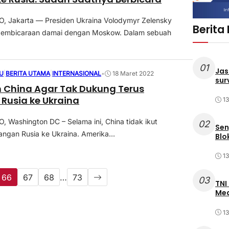
 Jakarta — Presiden Ukraina Volodymyr Zelensky
Berita
embicaraan damai dengan Moskow. Dalam sebuah
01
Jas
U
|
BERITA UTAMA
|
INTERNASIONAL
•
18 Maret 2022
sur
 China Agar Tak Dukung Terus
Rusia ke Ukraina
1
Washington DC – Selama ini, China tidak ikut
02
Sen
ngan Rusia ke Ukraina. Amerika...
Blo
1
66
67
68
…
73
03
TNI
Med
1