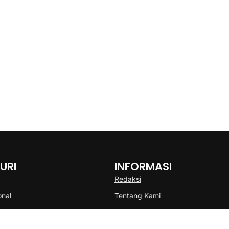
URI
INFORMASI
Redaksi
onal
Tentang Kami
Disclaimer
Pedoman Media Cyber