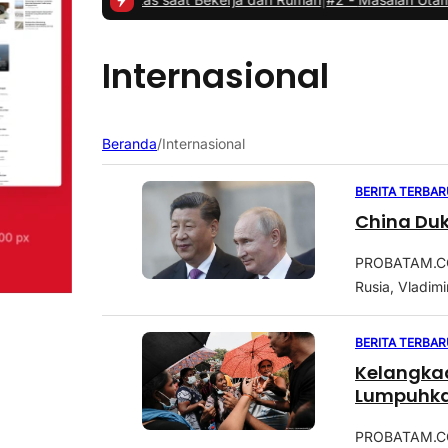
Internasional
Beranda
/
Internasional
BERITA TERBAR
China Duk
PROBATAM.CO,
Rusia, Vladimi
BERITA TERBAR
Kelangka
Lumpuhka
PROBATAM.CO,