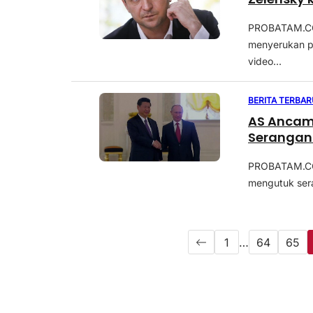
PROBATAM.CO,
menyerukan p
video...
BERITA TERBAR
AS Ancam
Serangan 
PROBATAM.CO, 
mengutuk sera
1
…
64
65