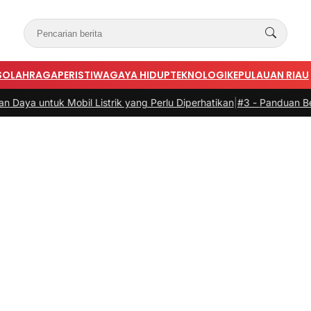
S
OLAHRAGA
PERISTIWA
GAYA HIDUP
TEKNOLOGI
KEPULAUAN RIAU
il Listrik yang Perlu Diperhatikan
|
#3 -
Panduan Belanja Online Cerd