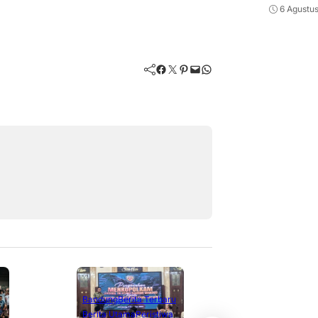
6 Agustu
Facebook
Twitter
Pinterest
Mail
WhatsApp
Berita Terbaru
Berita Utama
Li
Bandung
Berita Terbaru
Nasional
Berita Utama
Peristiwa