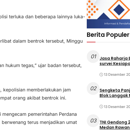
isi terluka dan beberapa lainnya luka-
Berita Populer
rlibat dalam bentrok tersebut, Minggu
01
Jasa Raharja
survei Kesiapa
kan hukum tegas,” ujar badan tersebut,
13 Desember 2
02
n, kepolisian memberlakukan jam
Sengketa Pan
Blok Langgak
mpat orang akibat bentrok ini.
13 Desember 2
lhi mengecam pemerintahan Perdana
03
ak berwenang terus menjadikan umat
TNI Gendong 2
Medan Rawan 