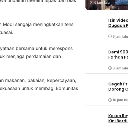
a tindakan mereka lepas dari bias
6 jam lalu
Izin Vide
an Modi sengaja meningkatkan tensi
Dugaan P
uasai.
6 jam lalu
rnyataan bersama untuk merespons
Demi 900
ntuk menjaga perdamaian dan
Farhan 
6 jam lalu
an makanan, pakaian, kepercayaan,
Cegah Pr
 kekuasaan untuk membagi komunitas
Dorong O
10 jam la
Kesan Re
Kini Ber