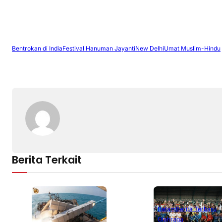
Bentrokan di India
Festival Hanuman Jayanti
New Delhi
Umat Muslim-Hindu
Berita Terkait
Batam
Berita Terbaru
Olahraga