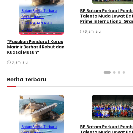
BP Batam Perkuat Pemb
Batam
Berita Terbaru
Talenta Muda Lewat B
Berita Utama
Prime International Gra
KEPULAUAN RIAU
Football sebagai Festiv
Lingga
6 jam lalu
“Pasukan Pendarat Korps
Marinir Berhasil Rebut dan
Kuasai Musuh”
3 jam lalu
Berita Terbaru
Batam
Berita Terbaru
Olahraga
BP Batam Perkuat Pemb
Batam
Berita Terbaru
Talenta Muda Lewat B
Berita Utama