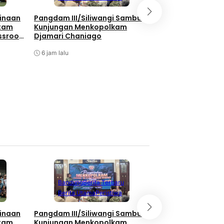
Bukan Hanya Soal
inaan
Pangdam III/Siliwangi Sambut
Pembangunan, TNI
atam
Kunjungan Menkopolkam
Kebersamaan Di 
ssroot
Djamari Chaniago
Watuduwur
al 2026
6 jam lalu
6 jam lalu
Berita Terbaru
Berita Utama
Li
Bandung
Berita Terbaru
Nasional
Berita Utama
Peristiwa
Bukan Hanya Soal
inaan
Pangdam III/Siliwangi Sambut
Pembangunan, TNI
atam
Kunjungan Menkopolkam