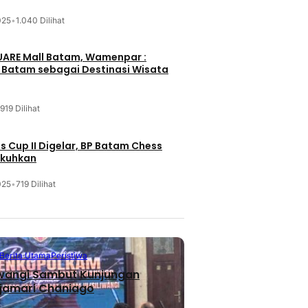
025
•
1.040 Dilihat
UARE Mall Batam, Wamenpar :
i Batam sebagai Destinasi Wisata
919 Dilihat
 Cup II Digelar, BP Batam Chess
ukuhkan
025
•
719 Dilihat
Berita Utama
Peristiwa
iwangi Sambut Kunjungan
jamari Chaniago