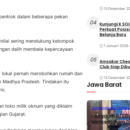
13 Desember 2
 bentrok dalam beberapa pekan
04
Kunjungi K SQ
Perkuat Posis
Belanja Baru
inilai sering mendukung kelompok
1 Januari 2026
•
engan dalih membela kepercayaan
05
Amsakar Chess
Club Siap Dik
g lokal pernah merobohkan rumah dan
13 Desember 2
n Madhya Pradesh. Tindakan itu
Jawa Barat
mi.
n toko milik oknum yang diklaim
Bandung
Berita Terbaru
gian Gujarat.
Pangdam III/Sil
Menkopolkam D