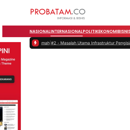
NASIONAL
INTERNASIONAL
POLITIK
EKONOMI
BISNI
ari Rumah
|
#2 -
Masalah Utama Infrastruktur Pengisian Daya untuk Mob