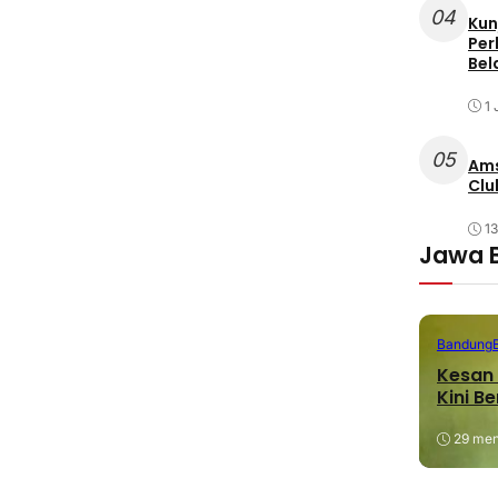
04
Kun
Per
Bel
1 
05
Ams
Clu
1
Jawa 
Bandung
Kesan 
Kini B
29 meni