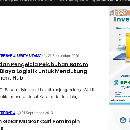
 TERBARU
|
BERITA UTAMA
•
21 September 2019
dan Pengelola Pelabuhan Batam
Biaya Logistik Untuk Mendukung
ment Hub
 Batam – Menindaklanjuti kunjungan kerja Wakil
lik Indonesia Jusuf Kalla pada Juni lalu,...
 TERBARU
•
21 September 2019
m Gelar Muskot Cari Pemimpin
as