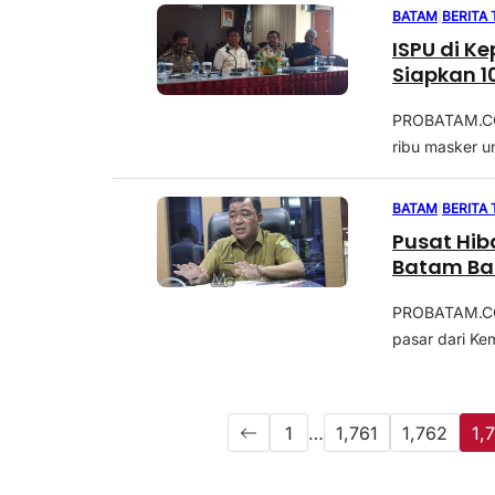
BATAM
|
BERITA
ISPU di K
Siapkan 1
PROBATAM.CO,
ribu masker u
BATAM
|
BERITA
Pusat Hib
Batam Ban
PROBATAM.CO,
pasar dari Ke
1
…
1,761
1,762
1,