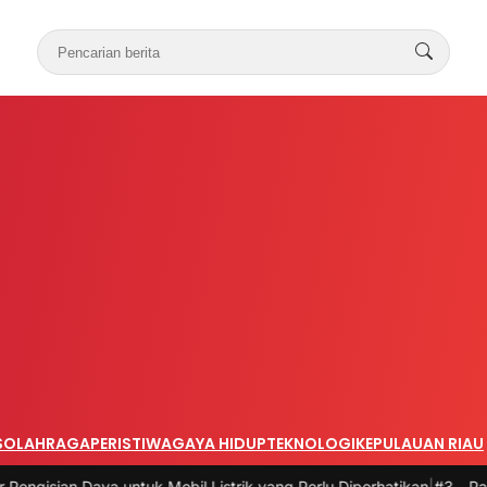
S
OLAHRAGA
PERISTIWA
GAYA HIDUP
TEKNOLOGI
KEPULAUAN RIAU
ya untuk Mobil Listrik yang Perlu Diperhatikan
|
#3 -
Panduan Belanja