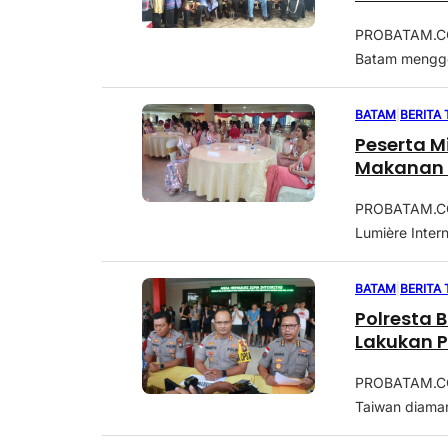
PROBATAM.CO, 
Batam mengge
BATAM
|
BERITA
Peserta M
Makanan 
PROBATAM.CO,
Lumière Inter
BATAM
|
BERITA
Polresta Barelang Ama
Lakukan 
PROBATAM.CO,
Taiwan diaman