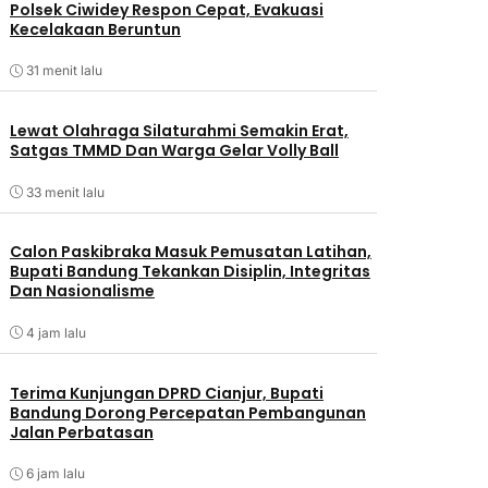
Polsek Ciwidey Respon Cepat, Evakuasi
Kecelakaan Beruntun
31 menit lalu
Lewat Olahraga Silaturahmi Semakin Erat,
Satgas TMMD Dan Warga Gelar Volly Ball
33 menit lalu
Calon Paskibraka Masuk Pemusatan Latihan,
Bupati Bandung Tekankan Disiplin, Integritas
Dan Nasionalisme
4 jam lalu
Terima Kunjungan DPRD Cianjur, Bupati
Bandung Dorong Percepatan Pembangunan
Jalan Perbatasan
6 jam lalu