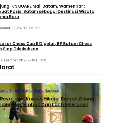
jungi K SQUARE Mall Batam, Wamenpar :
kuat Posisi Batam sebagai Destinasi Wisata
anja Baru
Januari 2026
•
919 Dilihat
akar Chess Cup II Digelar, BP Batam Chess
b Siap Dikukuhkan
3 Desember 2025
•
719 Dilihat
Barat
Berita Terbaru
Berita Utama
Nasional
Reyot dan Kumuh Hilang, Rumah Gilang
erdinding Tembok Dan Lantai Keramik
t lalu