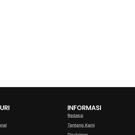
URI
INFORMASI
Redaksi
onal
Tentang Kami
Disclaimer