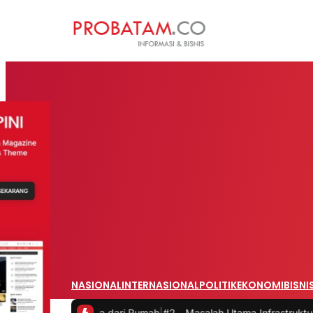
NASIONAL
INTERNASIONAL
POLITIK
EKONOMI
BISNI
at Bekerja dari Rumah
|
#2 -
Masalah Utama Infrastruktur Pengisian Da