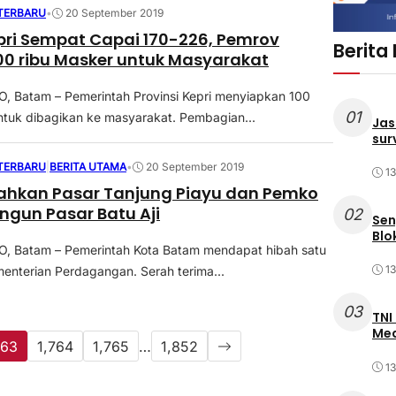
 TERBARU
•
20 September 2019
epri Sempat Capai 170-226, Pemrov
Berita
00 ribu Masker untuk Masyarakat
 Batam – Pemerintah Provinsi Kepri menyiapkan 100
01
ntuk dibagikan ke masyarakat. Pembagian...
Jas
sur
 TERBARU
|
BERITA UTAMA
•
20 September 2019
1
ahkan Pasar Tanjung Piayu dan Pemko
gun Pasar Batu Aji
02
Sen
Blo
 Batam – Pemerintah Kota Batam mendapat hibah satu
1
menterian Perdagangan. Serah terima...
03
TNI
Med
763
1,764
1,765
…
1,852
1