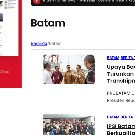
Batam
Beranda
/
Batam
BATAM
|
BERITA
Upaya Ba
Turunkan 
Tranship
PROBATAM.CO,
Presiden Repub
BATAM
|
BERITA
IPSI Bata
Berkualit