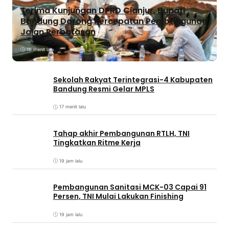
Terima Kunjungan DPRD Cianjur, Bupati
Bandung Dorong Percepatan Pembangunan
Jalan Perbatasan
16 menit lalu
Sekolah Rakyat Terintegrasi-4 Kabupaten
Bandung Resmi Gelar MPLS
17 menit lalu
Tahap akhir Pembangunan RTLH, TNI
Tingkatkan Ritme Kerja
19 jam lalu
Pembangunan Sanitasi MCK-03 Capai 91
Persen, TNI Mulai Lakukan Finishing
19 jam lalu