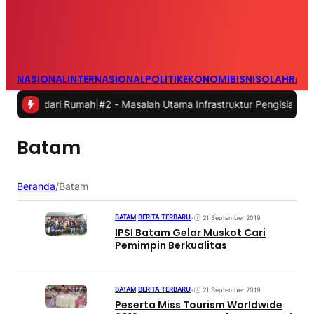
NASIONAL
INTERNASIONAL
POLITIK
EKONOMI
BISNIS
OLAHRAG
a dari Rumah
|
#2 -
Masalah Utama Infrastruktur Pengisian Daya untuk
Batam
Beranda
/
Batam
BATAM
|
BERITA TERBARU
•
21 September 2019
IPSI Batam Gelar Muskot Cari
Pemimpin Berkualitas
BATAM
|
BERITA TERBARU
•
21 September 2019
Peserta Miss Tourism Worldwide