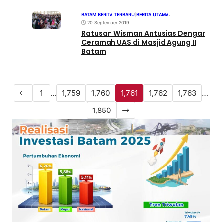
BATAM
|
BERITA TERBARU
|
BERITA UTAMA
•
20 September 2019
Ratusan Wisman Antusias Dengar
Ceramah UAS di Masjid Agung II
Batam
1
…
1,759
1,760
1,761
1,762
1,763
…
1,850