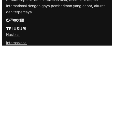
International dengan gaya pemberitaan yang cepat, akurat
dan terpercaya
TELUSURI
Nasional
Internasional
Bisnis
Ekonomi
Politik
Olahraga
INFORMASI
Redaksi
Tentang Kami
Disclaimer
Pedoman Media Cyber