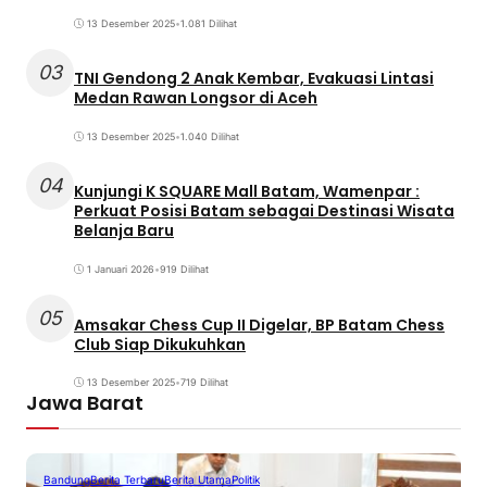
13 Desember 2025
•
1.081 Dilihat
03
TNI Gendong 2 Anak Kembar, Evakuasi Lintasi
Medan Rawan Longsor di Aceh
13 Desember 2025
•
1.040 Dilihat
04
Kunjungi K SQUARE Mall Batam, Wamenpar :
Perkuat Posisi Batam sebagai Destinasi Wisata
Belanja Baru
1 Januari 2026
•
919 Dilihat
05
Amsakar Chess Cup II Digelar, BP Batam Chess
Club Siap Dikukuhkan
13 Desember 2025
•
719 Dilihat
Jawa Barat
Bandung
Berita Terbaru
Berita Utama
Politik